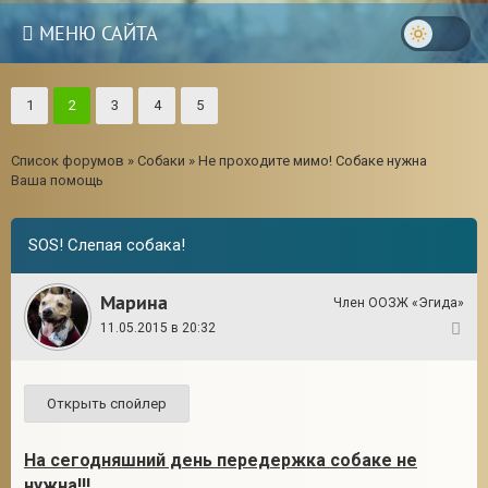
МЕНЮ САЙТА
1
2
3
4
5
Список форумов
»
Собаки
»
Не проходите мимо! Собаке нужна
Ваша помощь
SOS! Слепая собака!
Марина
Член ООЗЖ «Эгида»
11.05.2015 в 20:32
1
На сегодняшний день передержка собаке не
нужна!!!