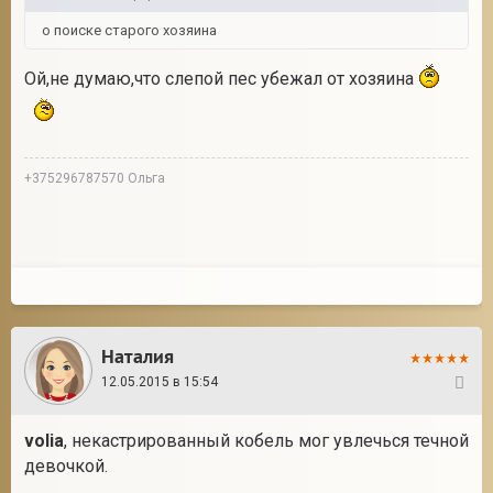
о поиске старого хозяина
Ой,не думаю,что слепой пес убежал от хозяина
+375296787570 Ольга
Наталия
12.05.2015 в 15:54
28
volia
, некастрированный кобель мог увлечься течной
девочкой.