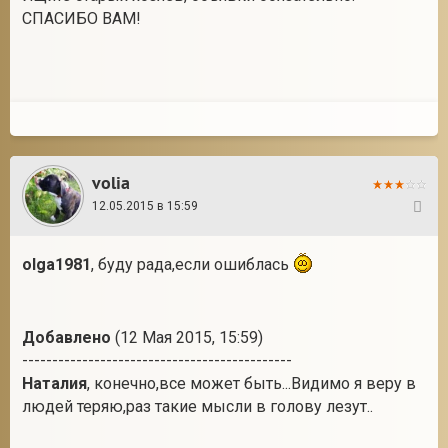
СПАСИБО ВАМ!
volia
12.05.2015 в 15:59
30
olga1981
, буду рада,если ошиблась
Добавлено
(12 Мая 2015, 15:59)
---------------------------------------------
Наталия
, конечно,все может быть...Видимо я веру в
людей теряю,раз такие мысли в голову лезут..