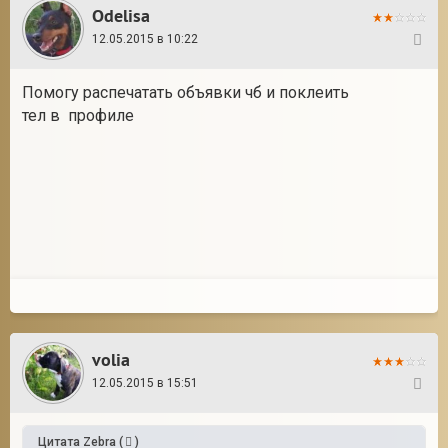
Odelisa
12.05.2015 в 10:22
26
Помогу распечатать объявки чб и поклеить
тел в профиле
volia
12.05.2015 в 15:51
27
Цитата
Zebra
(
)