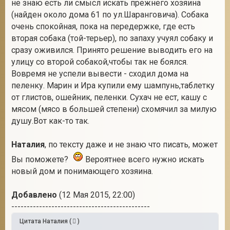
не знаю есть ли смысл искать прежнего хозяина
(найден около дома 61 по ул.Шаранговича). Собака
очень спокойная, пока на передержке, где есть
вторая собака (той-терьер), по запаху учуял собаку и
сразу оживился. Принято решение выводить его на
улицу со второй собакой,чтобы так не боялся.
Вовремя не успели вывести - сходил дома на
пеленку. Марин и Ира купили ему шампунь,таблетку
от глистов, ошейник, пеленки. Сухач не ест, кашу с
мясом (мясо в большей степени) схомячил за милую
душу.Вот как-то так.
Наталия
, по тексту даже и не знаю что писать, может
Вы поможете?
Вероятнее всего нужно искать
новый дом и понимающего хозяина.
Добавлено
(12 Мая 2015, 22:00)
---------------------------------------------
Цитата
Наталия
(
)