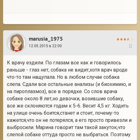
marusia_1975
12.05.2015 в 22:00
33
К врачу ездили. По глазам все как и говорилось
раньше - глаз нет, собака не видит,хотя врач вроде
что-то там нащупала. Но в любом случае собака
слепа. Сдали все остальные анализы (и биохимию, и
на пироплазмоз), все в порядке. Со слов врача
собаке около 8 лет,но девочки, возившие собаку,
все же склоняются годам к 5-6. Весит 4,5 кг. Ходить
на улице очень боится,станет и стоит, почему-то
кажется,что он не потерялся, а его просто привезли и
выбросили. Марина говорит там такой закуток,что
слепой собаке оттуда просто не выбраться. Поэтому