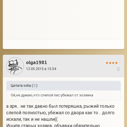
olga1981
12.05.2015 в 15:54
29
Цитата
volia
(
)
Ой,не думаю,что слепой пес убежал от хозяина
а зря... не так давно был потеряшка, рыжий только
слепой полностью, убежал со двора как то .. долго
искали, так и не нашли((
Ищите старых хозяев, объявки обязательно.