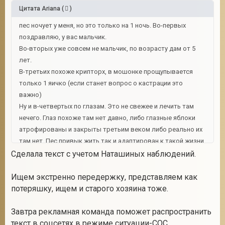
Цитата
Ariana
(
)
пес ночует у меня, но это только на 1 ночь. Во-первых
поздравляю, у вас мальчик.
Во-вторых уже совсем не мальчик, по возрасту дам от 5
лет.
В-третьих похоже крипторх, в мошонке прощупывается
только 1 яичко (если станет вопрос о кастрации это
важно)
Ну и в-четвертых по глазам. Это не свежее и лечить там
нечего. Глаз похоже там нет давно, либо глазные яблоки
атрофированы и закрыты третьим веком либо реально их
там нет. Пес привык жить так и адаптирован к такой жизни.
Обостренный слух и нюх, восприятие светотени и не более.
Сделала текст с учетом Наташиных наблюдений.
Его нужно принять таким, какой он есть.
Ищем экстренно передержку, представляем как
Где-то он жил так и такой. Советую приложить максимум
потеряшку, ищем и старого хозяина тоже.
усилий к поиску прежних хозяев хотя бы чтобы узнать его
судьбу. А дальше решать...
Завтра рекламная команда поможет распространить
На шее не заметила даже намека на след от ошейника...
текст в соцсетях в режиме ситуации-СОС.