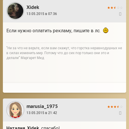
Xidek
13.05.2015 в 07:36
35
Если нужно оплатить рекламу, пишите в лс.
"Ни за что не верьте, если вам скажут, что горстка неравнодушных не
в силах изменить мир. Потому что до сих пор только они это и
делали" Маргарет Мид
marusia_1975
13.05.2015 в 21:42
36
Наталия
,
Xidek
, спасибо!