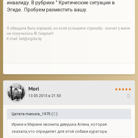
инвалиду. В рубрике " Критические ситуации в
Эгиде.. Пробуем разместить вашу.
Я обещала быть хорошей, но если услышите стрельбу - значит у меня
не получилось © Скарлетт
E-mail: bel@egida.by
Mori
13.05.2015 в 21:50
38
Цитата
marusia_1975
(
)
Ирине и Марине звонила девушка Алена, которая
сказала,что определит для этой собаки куратора.