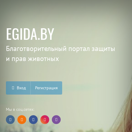
EGIDA.BY
Благотворительный портал защиты
и прав животных
Вход
Регистрация
Мы в соц.сетях: