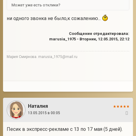
Может уже есть отклики?
ни одного звонка не было,к сожалению...
Сообщение отредактировала:
marusia_1975
-
Вторник, 12.05.2015, 22:12
Мария Смирнова. marusia_1975@mail.ru
Наталия
13.05.2015 в 00:05
34
Песик в экспресс-рекламе с 13 по 17 мая (5 дней).