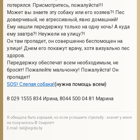
потерялся. Присмотритесь, пожалуйста!!!
Может вы знаете эту собаку или его хозяев?! Пес
доверчивый, не агрессивный, явно домашний!
Ему нашли передержку только на одну ночь! А куда
ему завтра?! Неужели на улицу?!
Он там пропадет, он совершенно беспомощен на
улице! Днем его покажут врачу, хотя визуально пес
здоров.
Передержку обеспечат всем необходимым, не
бросят! Пожалейте мальчонку! Пожалуйста! Он
пропадет!
SOS! Слепая собака!
(нужна помощь всем)
8 029 1555 834 Ирина, 8044 500 04 81 Марина
Я обещала быть хорошей, но если услышите стрельбу - значит у меня
не получилось © Скарлетт
E-mail: bel@egida.by