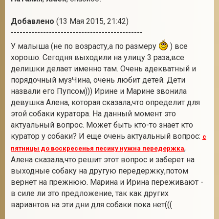
Добавлено
(13 Мая 2015, 21:42)
---------------------------------------------
У малыша (не по возрасту,а по размеру
) все
хорошо. Сегодня выходили на улицу 3 раза,все
делишки делает именно там. Очень адекватный и
порядочный музЧина, очень любит детей. Дети
назвали его Пупсом))) Ирине и Марине звонила
девушка Алена, которая сказала,что определит для
этой собаки куратора. На данный момент это
актуальный вопрос. Может быть кто-то знает кто
куратор у собаки? И еще очень актуальный вопрос:
с
,
пятницы до воскресенья песику нужна передержка
Алена сказала,что решит этот вопрос и заберет на
выходные собаку на другую передержку,потом
вернет на прежнюю. Марина и Ирина переживают -
в силе ли это предложение, так как других
вариантов на эти дни для собаки пока нет(((