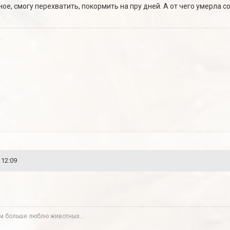
ное, смогу перехватить, покормить на пру дней. А от чего умерла с
.
 12:09
м больше люблю животных...