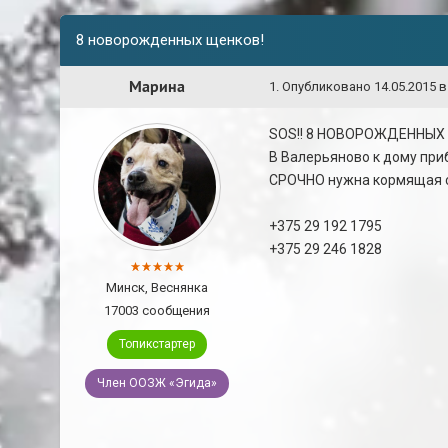
8 новорожденных щенков!
Марина
1
.
Опубликовано
14.05.2015 в
SOS!! 8 НОВОРОЖДЕННЫХ
В Валерьяново к дому приб
СРОЧНО нужна кормящая су
+375 29 192 1795
+375 29 246 1828
Минск, Веснянка
17003 сообщения
Топикстартер
Член ООЗЖ «Эгида»