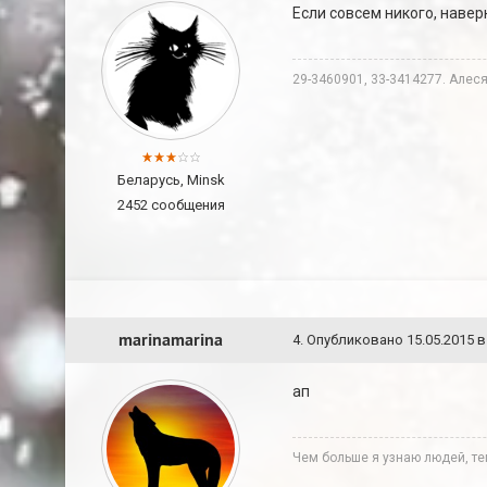
Если совсем никого, навер
29-3460901, 33-3414277. Алеся
Беларусь, Minsk
2452 сообщения
marinamarina
4
.
Опубликовано
15.05.2015 в
ап
Чем больше я узнаю людей, те