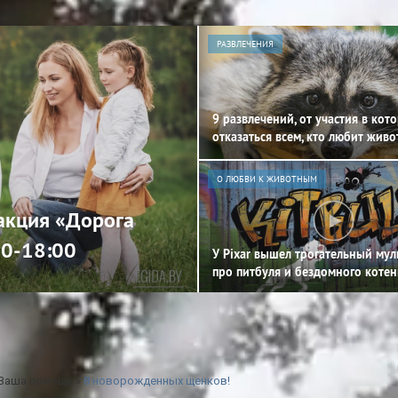
РАЗВЛЕЧЕНИЯ
9 развлечений, от участия в кот
отказаться всем, кто любит жив
О ЛЮБВИ К ЖИВОТНЫМ
 акция «Дорога
00-18:00
У Pixar вышел трогательный му
про питбуля и бездомного котен
 Ваша помощь
»
8 новорожденных щенков!