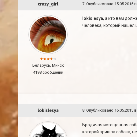
crazy_girl
7
.
Опубликовано
15.05.2015 в
lokislesya
, а кто вам дол
человека, который нашел 
Беларусь, Минск
4198 сообщений
lokislesya
8
.
Опубликовано
16.05.2015 в
Бродячая истощенная соба
которой пришла собака, не