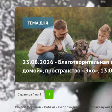
ТЕМА ДНЯ
23.08.2026 - Благотворительная
домой», пространство «Эхо», 13:
Страница
1
из
1
1
Список форумов
»
Собаки
»
Не проходите мимо! Собаке нужна