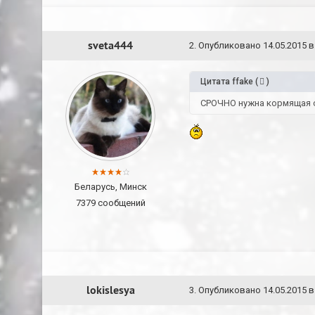
sveta444
2
.
Опубликовано
14.05.2015 в
Цитата
ffake
(
)
СРОЧНО нужна кормящая с
Беларусь, Минск
7379 сообщений
lokislesya
3
.
Опубликовано
14.05.2015 в