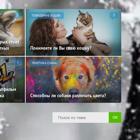
2
ПОВЕДЕНИЕ КОШЕК
2
орых стоит
отных
Понимаете ли Вы свою кошку?
1
ГЕНЕТИКА СОБАК
льтфильм
ка
Способны ли собаки различать цвета?