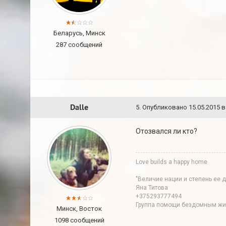
Беларусь, Минск
287 сообщений
Dalle
5
.
Опубликовано
15.05.2015 в
Отозвался ли кто?
Love builds a happy home
"Величие нации и степень ее 
Яна Титова
+375293777494
Группа помощи бездомным живо
Минск, Восток
1098 сообщений