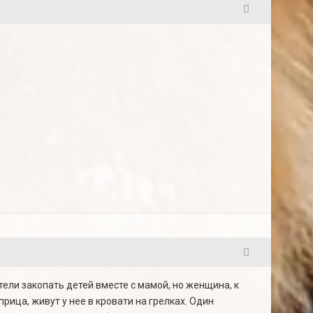
7
8
ели закопать детей вместе с мамой, но женщина, к
прица, живут у нее в кровати на грелках. Один