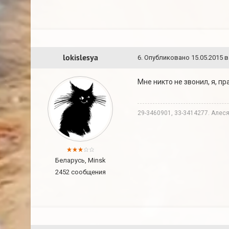
lokislesya
6
.
Опубликовано
15.05.2015 в
Мне никто не звонил, я, п
29-3460901, 33-3414277. Алеся
Беларусь, Minsk
2452 сообщения