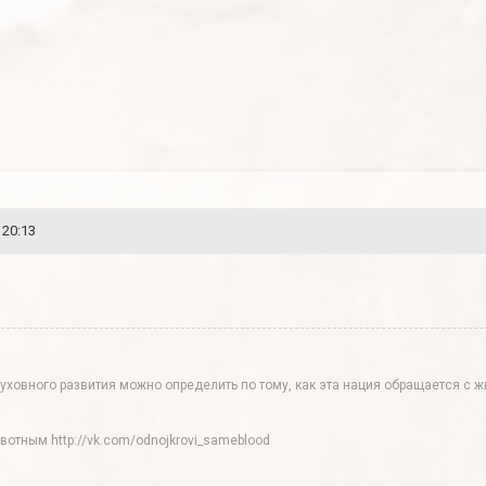
 20:13
духовного развития можно определить по тому, как эта нация обращается с
тным http://vk.com/odnojkrovi_sameblood