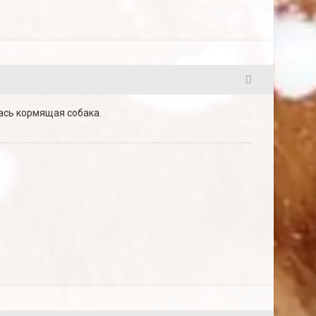
6
лась кормящая собака.