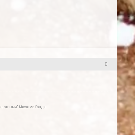
5
 животными" Махатма Ганди