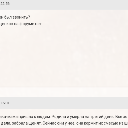
 22:56
жен был звонить?
щенков на форуме нет
 16:01
ка-мама пришла к людям. Родила и умерла на третий день. Все хот
 дала, забрала щенят. Сейчас они у нее, она кормит их смесью из ш