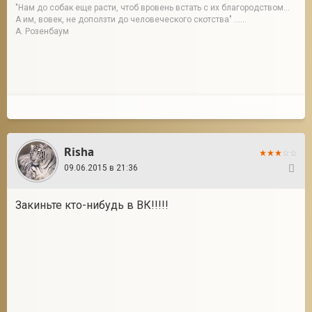
"Нам до собак еще расти, чтоб вровень встать с их благородством...
А им, вовек, не доползти до человеческого скотства" ......
А. Розенбаум
Risha
09.06.2015 в 21:36
6
Закиньте кто-нибудь в ВК!!!!!