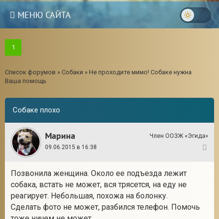
МЕНЮ САЙТА
1
Список форумов
»
Собаки
»
Не проходите мимо! Собаке нужна
Ваша помощь
Собаке плохо
Марина
Член ООЗЖ «Эгида»
09.06.2015 в 16:38
1
Позвонила женщина. Около ее подъезда лежит
собака, встать не может, вся трясется, на еду не
реагирует. Небольшая, похожа на болонку.
Сделать фото не может, разбился телефон. Помочь
тоже ничем не может.