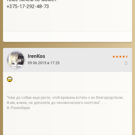
+375-17-292-48-73
2
IrenKos
09.06.2015 в 17:25
2
"Нам до собак еще расти, чтоб вровень встать с их благородством...
А им, вовек, не доползти до человеческого скотства" ......
А. Розенбаум