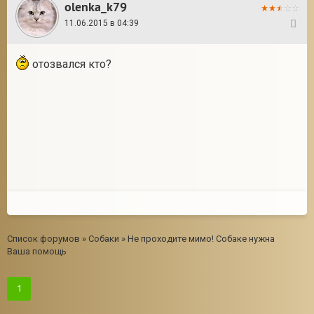
olenka_k79
11.06.2015 в 04:39
8
отозвался кто?
Список форумов
»
Собаки
»
Не проходите мимо! Собаке нужна
Ваша помощь
1