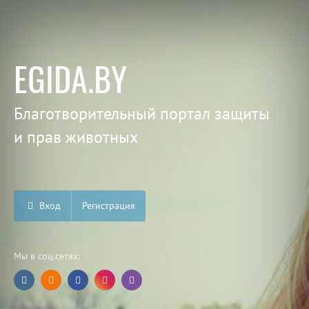
EGIDA.BY
Благотворительный портал защиты
и прав животных
Вход
Регистрация
Мы в соц.сетях: