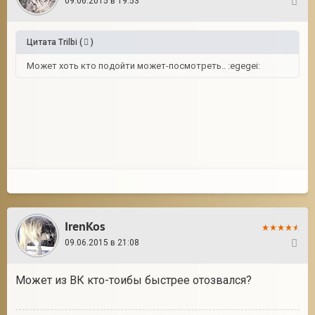
09.06.2015 в 19:53
4
Цитата
Trilbi
(
)
Может хоть кто подойти может-посмотреть.. :egegei:
IrenKos
09.06.2015 в 21:08
5
Может из ВК кто-тоибы быстрее отозвался?