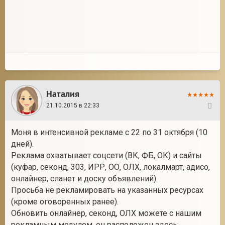
Наталия
21.10.2015 в 22:33
87
Моня в интенсивной рекламе с 22 по 31 октября (10
дней).
Реклама охватывает соцсети (ВК, ФБ, ОК) и сайты
(куфар, секонд, 303, ИРР, ОО, ОЛХ, локалмарт, адисо,
онлайнер, сланет и доску объявлений).
Просьба не рекламировать на указанных ресурсах
(кроме оговоренных ранее).
Обновить онлайнер, секонд, ОЛХ можете с нашим
рекламным модулем, он расположен здесь: