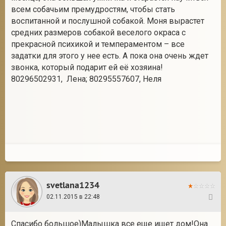
всем собачьим премудростям, чтобы стать
воспитанной и послушной собакой. Моня вырастет
средних размеров собакой веселого окраса с
прекрасной психикой и темпераментом – все
задатки для этого у нее есть. А пока она очень ждет
звонка, который подарит ей её хозяина!
80296502931, Лена; 80295557607, Неля
svetlana1234
02.11.2015 в 22:48
92
Спасибо большое)Малышка все еще ищет дом!Она