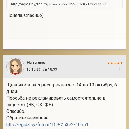
http://egida.by/forum/169-25372-1055110-16-1439244503
Поняла. Спасибо)
2
Наталия
16.10.2015 в 18:33
82
Щеночки в экспресс-рекламе с 14 по 19 октября, 6
дней.
Просьба не рекламировать самостоятельно в
соцсетях (ВК, ОК, ФБ).
Спасибо.
Обратите внимание:
http://egida.by/forum/169-25372-1055110-16-1439244503