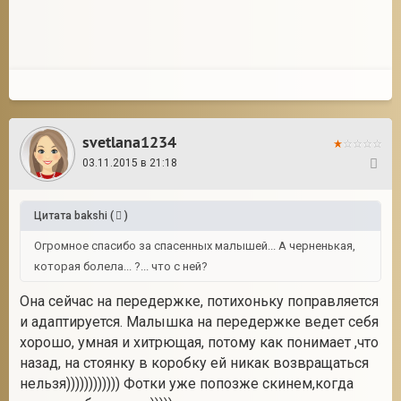
svetlana1234
03.11.2015 в 21:18
94
Цитата
bakshi
(
)
Огромное спасибо за спасенных малышей... А черненькая,
которая болела... ?... что с ней?
Она сейчас на передержке, потихоньку поправляется
и адаптируется. Малышка на передержке ведет себя
хорошо, умная и хитрющая, потому как понимает ,что
назад, на стоянку в коробку ей никак возвращаться
нельзя)))))))))))) Фотки уже попозже скинем,когда