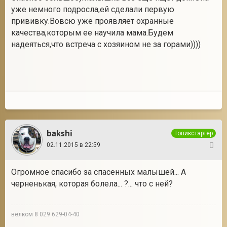
уже немного подросла,ей сделали первую
прививку.Вовсю уже проявляет охранные
качества,которым ее научила мама.Будем
надеяться,что встреча с хозяином не за горами))))
bakshi
Топикстартер
02.11.2015 в 22:59
93
Огромное спасибо за спасенных малышей... А
черненькая, которая болела... ?... что с ней?
велком 8 029 629-04-40