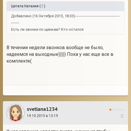
Цитата
Наталия
(
)
Добавлено (16 Октября 2015, 18:33)--------------------------------------
-------
Есть ли звонки по щенкам? Кто остался
В течении недели звонков вообще не было,
надеемся на выходные))))) Пока у нас еще все в
комплекте(
svetlana1234
19.10.2015 в 13:19
84