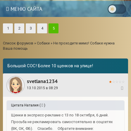
МЕНЮ САЙТА
1
2
3
4
5
Список форумов
»
Собаки
»
Не проходите мимо! Собаке нужна
Ваша помощь
Большой СОС! Более 10 щенков на улице!
svetlana1234
13.10.2015 в 08:29
81
Цитата
Наталия
(
)
Щенки в экспресс-рекламе с 13 по 18 октября, 6 дней.
Просьба не рекламировать самостоятельно в соцсетях
(ВК, ОК, ФБ). Спасибо. Обратите внимание: