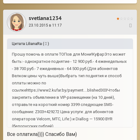
svetlana1234
23.10.2015 в 11:17
89
Цитата
LilianaRa
(
)
Прошу помочь в оплате ТОПов для Мони!КуфарЭто может
быть:- однократное поднятие - 12 900 руб.- 4 еженедельных
- 38 700 руб.- 7 ежедневных - 64 500 руб.(Для абонентов
Велком цены чуть выше)Выбрать тип поднятия и способ
оплаты можно по
ссылкеhttps://www2.kufar.by/payment....blished303Чтобы
закрепить объявление в VIP-размещении (на 10 дней),
отправьте на короткий номер 3399 следующее SMS-
сообщение: Z303+429272 Цена услуги: для абонентов
операторов Velcom, МТС, Life:) и Diallog — 15900 BYR
(белорусских рублей).
Все оплатила)))) Спасибо Вам)