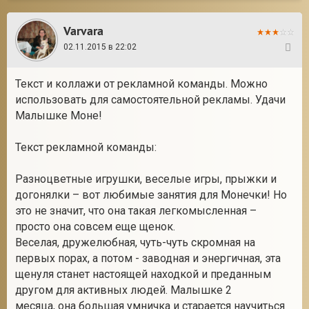
Varvara
02.11.2015 в 22:02
91
Текст и коллажи от рекламной команды. Можно
использовать для самостоятельной рекламы. Удачи
Малышке Моне!
Текст рекламной команды:
Разноцветные игрушки, веселые игры, прыжки и
догонялки – вот любимые занятия для Монечки! Но
это не значит, что она такая легкомысленная –
просто она совсем еще щенок.
Веселая, дружелюбная, чуть-чуть скромная на
первых порах, а потом - заводная и энергичная, эта
щенуля станет настоящей находкой и преданным
другом для активных людей. Малышке 2
месяца, она большая умничка и старается научиться