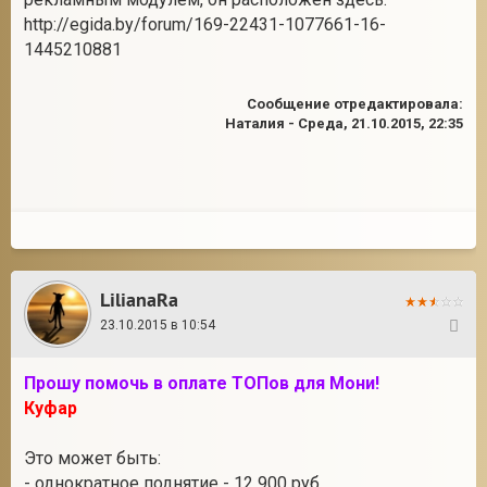
http://egida.by/forum/169-22431-1077661-16-
1445210881
Сообщение отредактировала:
Наталия
-
Среда, 21.10.2015, 22:35
LilianaRa
23.10.2015 в 10:54
88
Прошу помочь в оплате ТОПов для Мони!
Куфар
Это может быть:
- однократное поднятие - 12 900 руб.