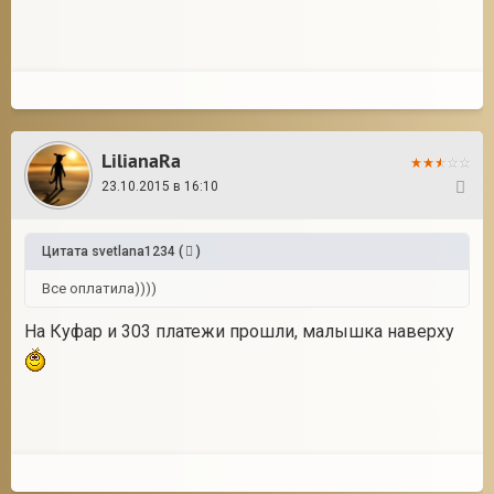
LilianaRa
23.10.2015 в 16:10
90
Цитата
svetlana1234
(
)
Все оплатила))))
На Куфар и 303 платежи прошли, малышка наверху