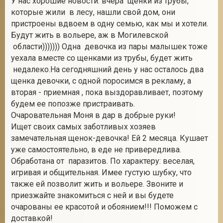
У нас хорошие новости: вчера щенки из трубы,
которые жили в лесу, нашли свой дом, они
пристроены вдвоем в одну семью, как мы и хотели.
Будут жить в вольере, аж в Могилевской
области))))))) Одна девочка из пары малышек тоже
уехала вместе со щенками из трубы, будет жить
недалеко.На сегодняшний день у нас осталось два
щенка девочки, с одной поросимся в рекламу, а
вторая - приемная , пока выздоравливает, поэтому
будем ее попозже пристраивать.
Очаровательная Моня в дар в добрые руки!
Ищет своих самых заботливых хозяев
замечательная щенок-девочка! Ей 2 месяца. Кушает
уже самостоятельно, в еде не привередлива.
Обработана от паразитов. По характеру: веселая,
игривая и общительная. Имее густую шубку, что
также ей позволит жить и вольере. Звоните и
приезжайте знакомиться с ней и вы будете
очарованы ее красотой и обоянием!!! Поможем с
доставкой!