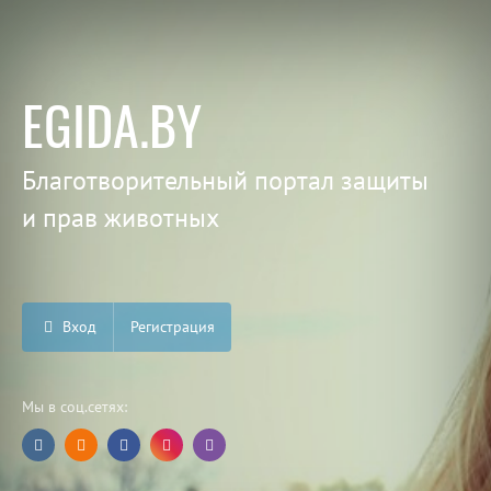
EGIDA.BY
Благотворительный портал защиты
и прав животных
Вход
Регистрация
Мы в соц.сетях: