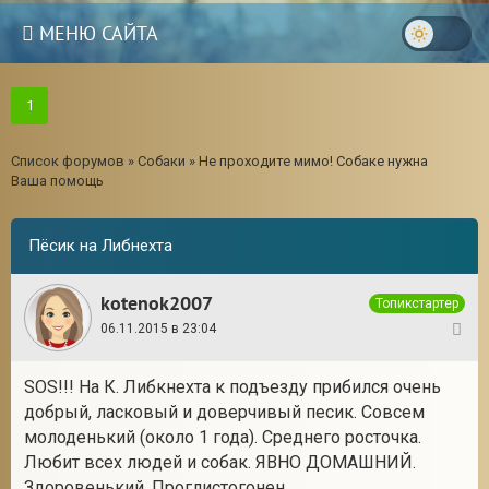
МЕНЮ САЙТА
1
Список форумов
»
Собаки
»
Не проходите мимо! Собаке нужна
Ваша помощь
Пёсик на Либнехта
kotenok2007
Топикстартер
06.11.2015 в 23:04
1
SOS!!! На К. Либкнехта к подъезду прибился очень
добрый, ласковый и доверчивый песик. Совсем
молоденький (около 1 года). Среднего росточка.
Любит всех людей и собак. ЯВНО ДОМАШНИЙ.
Здоровенький. Проглистогонен.