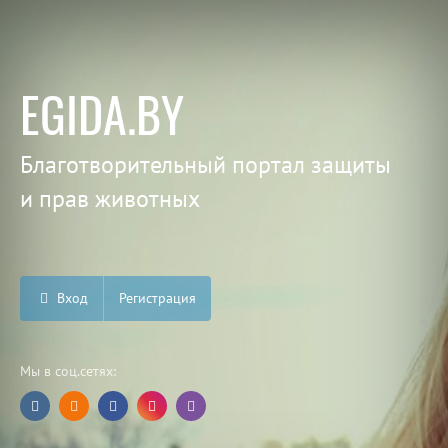
EGIDA.BY
Благотворительный портал защиты
и прав животных
Вход
Регистрация
Мы в соц.сетях: