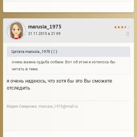
marusia_1975
21.11.2015 в 21:09
40
Цитата
marusia_1975
(
)
очень важна судьба собаки. Вот об этом и хотелось бы
читать в теме.
я очень надеюсь, что хотя бы это Вы сможете
отследить.
Мария Смирнова. marusia_1975@mail.ru