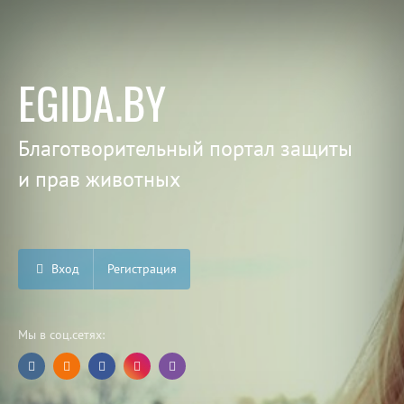
EGIDA.BY
Благотворительный портал защиты
и прав животных
Вход
Регистрация
Мы в соц.сетях: