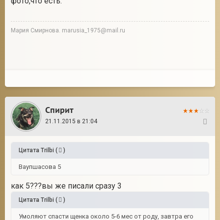
фото,что есть.
Мария Смирнова. marusia_1975@mail.ru
Спирит
21.11.2015 в 21:04
35
Цитата
Trilbi
(
)
Ваупшасова 5
как 5???вы же писали сразу 3
Цитата
Trilbi
(
)
Умоляют спасти щенка около 5-6 мес от роду, завтра его