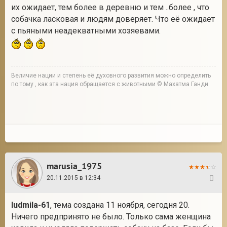
их ожидает, тем более в деревню и тем ..более , что
собачка ласковая и людям доверяет. Что её ожидает
с пьяными неадекватными хозяевами.
Величие нации и степень её духовного развития можно определить
по тому , как эта нация обращается с животными © Махатма Ганди
marusia_1975
20.11.2015 в 12:34
26
ludmila-61
, тема создана 11 ноября, сегодня 20.
Ничего предпринято не было. Только сама женщина