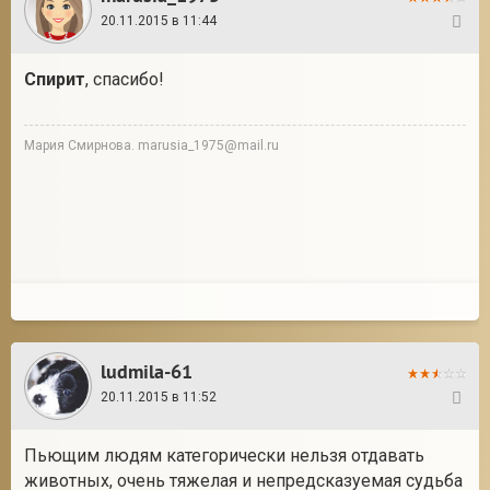
20.11.2015 в 11:44
24
Спирит
, спасибо!
Мария Смирнова. marusia_1975@mail.ru
ludmila-61
20.11.2015 в 11:52
25
Пьющим людям категорически нельзя отдавать
животных, очень тяжелая и непредсказуемая судьба