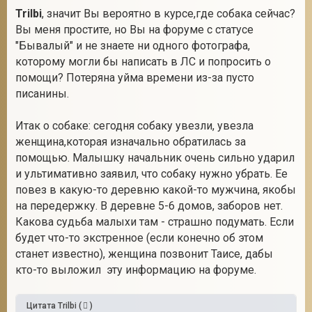
Trilbi
, значит Вы вероятно в курсе,где собака сейчас?
Вы меня простите, но Вы на форуме с статусе
"Бывалый" и не знаете ни одного фотографа,
которому могли бы написать в ЛС и попросить о
помощи? Потеряна уйма времени из-за пусто
писанины.
Итак о собаке: сегодня собаку увезли, увезла
женщина,которая изначально обратилась за
помощью. Малышку начальник очень сильно ударил
и ультимативно заявил, что собаку нужно убрать. Ее
повез в какую-то деревню какой-то мужчина, якобы
на передержку. В деревне 5-6 домов, заборов нет.
Какова судьба малыхи там - страшно подумать. Если
будет что-то экстренное (если конечно об этом
станет известно), женщина позвонит Таисе, дабы
кто-то выложил эту информацию на форуме.
Цитата
Trilbi
(
)