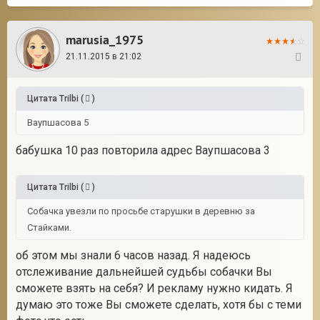
marusia_1975
21.11.2015 в 21:02
34
Цитата
Trilbi
(
)
Ваупшасова 5
бабушка 10 раз повторила адрес Ваупшасова 3
Цитата
Trilbi
(
)
Собачка увезли по просьбе старушки в деревню за
Стайками.
об этом мы знали 6 часов назад. Я надеюсь
отслеживание дальнейшей судьбы собачки Вы
сможете взять на себя? И рекламу нужно кидать. Я
думаю это тоже Вы сможете сделать, хотя бы с теми