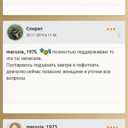
Спирит
20.11.2015 в 11:42
23
marusia_1975
,
полностью поддерживаю то
что ты написала...
Постараюсь подъехать завтра и пофоткать
девчулю.сейчас позвоню женщине и уточни все
вопросы.
marusia_1975