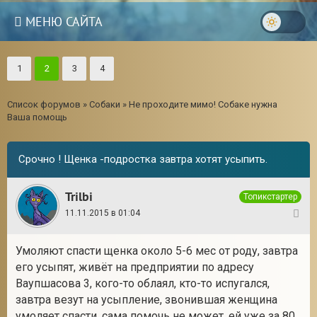
МЕНЮ САЙТА
1
2
3
4
Список форумов
»
Собаки
»
Не проходите мимо! Собаке нужна
Ваша помощь
Срочно ! Щенка -подростка завтра хотят усыпить.
Trilbi
Топикстартер
11.11.2015 в 01:04
1
Умоляют спасти щенка около 5-6 мес от роду, завтра
3
его усыпят, живёт на предприятии по адресу
Ваупшасова 3, кого-то облаял, кто-то испугался,
завтра везут на усыпление, звонившая женщина
умоляет спасти, сама помочь не может, ей уже за 80