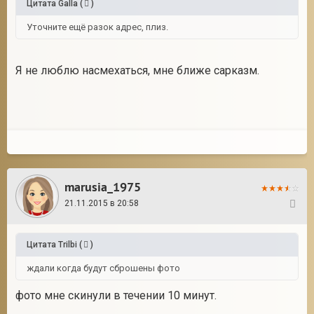
Цитата
Galla
(
)
Уточните ещё разок адрес, плиз.
Я не люблю насмехаться, мне ближе сарказм.
marusia_1975
21.11.2015 в 20:58
32
Цитата
Trilbi
(
)
ждали когда будут сброшены фото
фото мне скинули в течении 10 минут.