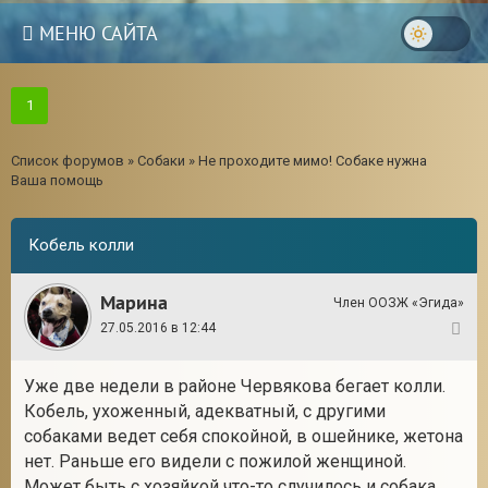
МЕНЮ САЙТА
1
Список форумов
»
Собаки
»
Не проходите мимо! Собаке нужна
Ваша помощь
Кобель колли
Марина
Член ООЗЖ «Эгида»
27.05.2016 в 12:44
1
Уже две недели в районе Червякова бегает колли.
3
Кобель, ухоженный, адекватный, с другими
собаками ведет себя спокойной, в ошейнике, жетона
нет. Раньше его видели с пожилой женщиной.
Может быть с хозяйкой что-то случилось и собака