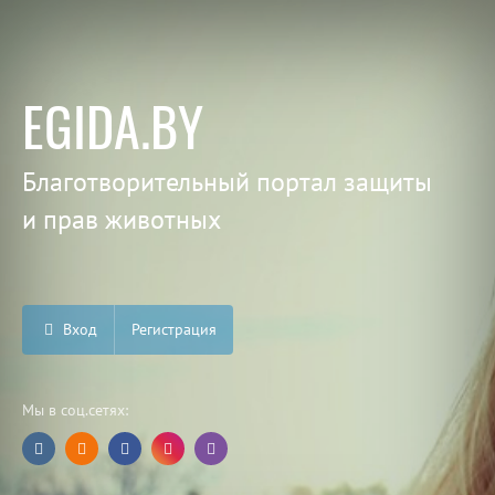
EGIDA.BY
Благотворительный портал защиты
и прав животных
Вход
Регистрация
Мы в соц.сетях: