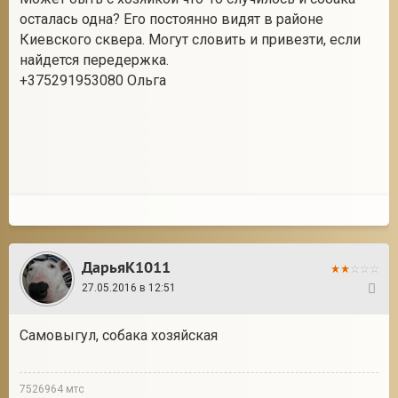
осталась одна? Его постоянно видят в районе
Киевского сквера. Могут словить и привезти, если
найдется передержка.
2
+375291953080 Ольга
ДарьяК1011
27.05.2016 в 12:51
2
Самовыгул, собака хозяйская
7526964 мтс