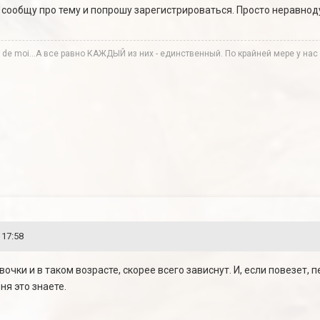
ей сообщу про тему и попрошу зарегистрироваться. Просто неравно
te de moi...А все равно КАЖДЫЙ из них - единственный. По крайней мере у нас в
 17:58
очки и в таком возрасте, скорее всего зависнут. И, если повезет, 
я это знаете.