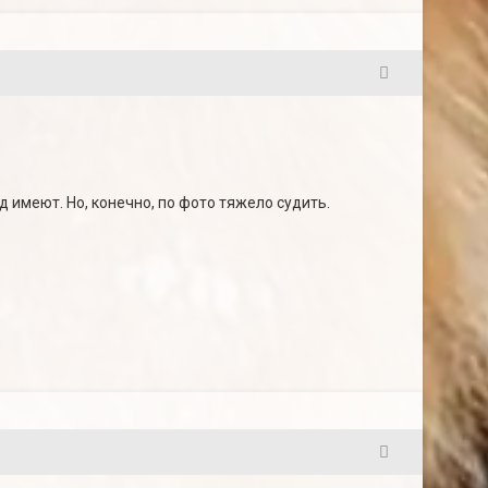
7
 имеют. Но, конечно, по фото тяжело судить.
8