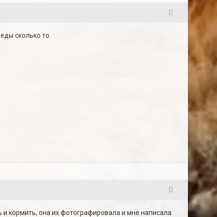
2
 еды сколько то.
3
ть и кормить, она их фотографировала и мне написала