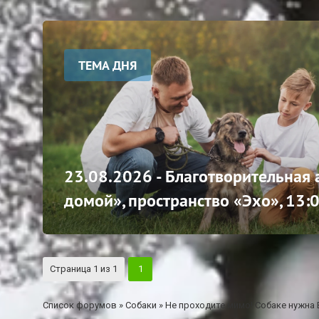
ТЕМА ДНЯ
23.08.2026 - Благотворительная
домой», пространство «Эхо», 13:
Страница
1
из
1
1
Список форумов
»
Собаки
»
Не проходите мимо! Собаке нужна