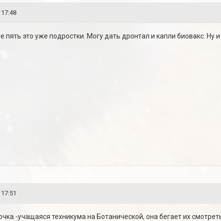
 17:48
е пять это уже подростки. Могу дать дронтал и капли биовакс. Ну и
 17:51
вочка -учащаяся техникума на Ботанической, она бегает их смотре