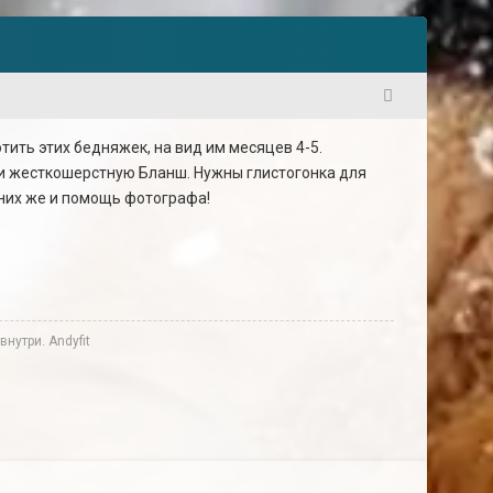
1
тить этих бедняжек, на вид им месяцев 4-5.
 и жесткошерстную Бланш. Нужны глистогонка для
 них же и помощь фотографа!
нутри. Andyfit