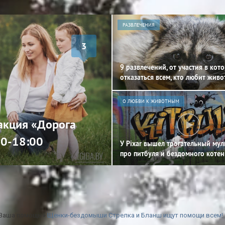
РАЗВЛЕЧЕНИЯ
3
9 развлечений, от участия в кот
отказаться всем, кто любит жив
О ЛЮБВИ К ЖИВОТНЫМ
 акция «Дорога
00-18:00
У Pixar вышел трогательный му
про питбуля и бездомного котен
 Ваша помощь
»
Щенки-бездомыши Стрелка и Бланш ищут помощи всем!