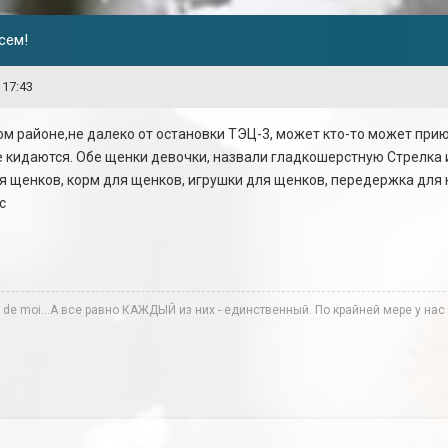
сем!
 17:43
м районе,не далеко от остановки ТЭЦ-3, может кто-то может прию
е кидаются. Обе щенки девочки, назвали гладкошерстную Стрелка
ля щенков, корм для щенков, игрушки для щенков, передержка для
с
te de moi...А все равно КАЖДЫЙ из них - единственный. По крайней мере у нас в