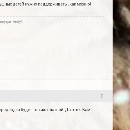
душных детей нужно поддерживать , как можно!
нутри. Andyfit
4
передердка будет только платной. Да что я Вам