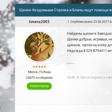
Щенки-бездомыши Стрелка и Бланш ищут помощи в
limeva2003
1
.
Опубликовано
23.03.2017 в
Найдены щенки в Заводско
Щенки добрые, игривые, н
щенков, капли на холку д
Надежда 8 029 8794411 мт
,
,
,
,
,
Минск, Победа
23875 сообщений
Smith. Et Garcon toujours a co
Топикстартер