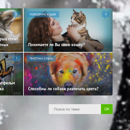
2
ПОВЕДЕНИЕ КОШЕК
2
орых стоит
отных
Понимаете ли Вы свою кошку?
1
ГЕНЕТИКА СОБАК
льтфильм
ка
Способны ли собаки различать цвета?