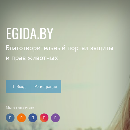
EGIDA.BY
Благотворительный портал защиты
и прав животных
Вход
Регистрация
Мы в соц.сетях: