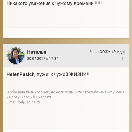
Никакого уважения к чужому времени !!!!!
Наталья
Член ООЗЖ «Эгида»
20.04.2017 в 17:34
5
HelenPasich
, Хуже: к чужой ЖИЗНИ!!
Я обещала быть хорошей, но если услышите стрельбу - значит у меня
не получилось © Скарлетт
E-mail: bel@egida.by