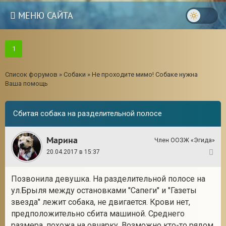
МЕНЮ САЙТА
1
Список форумов
»
Собаки
»
Не проходите мимо! Собаке нужна
Ваша помощь
Сбитая собака на разделительной полосе
Марина
Член ООЗЖ «Эгида»
20.04.2017 в 15:37
1
Позвонила девушка. На разделительной полосе на
3
ул.Брыля между остановками "Сапеги" и "Газеты
звезда" лежит собака, не двигается. Крови нет,
предположительно сбита машиной. Среднего
размера, похожа на овчарку. Возможно кто-то рядом