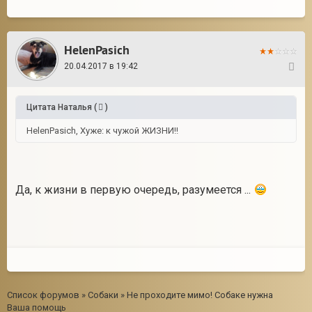
HelenPasich
20.04.2017 в 19:42
6
Цитата
Наталья
(
)
HelenPasich, Хуже: к чужой ЖИЗНИ!!
Да, к жизни в первую очередь, разумеется ...
Список форумов
»
Собаки
»
Не проходите мимо! Собаке нужна
Ваша помощь