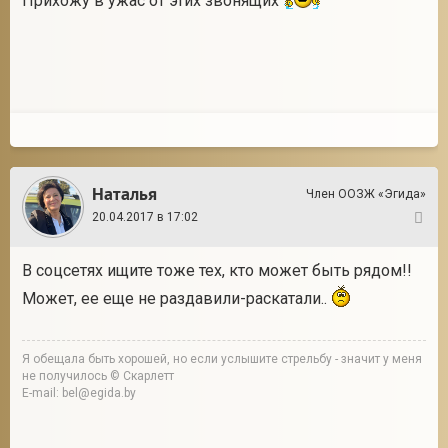
Прихожу в ужас от этих звонящих
Наталья
Член ООЗЖ «Эгида»
20.04.2017 в 17:02
3
В соцсетях ищите тоже тех, кто может быть рядом!!
Может, ее еще не раздавили-раскатали..
Я обещала быть хорошей, но если услышите стрельбу - значит у меня
не получилось © Скарлетт
E-mail: bel@egida.by