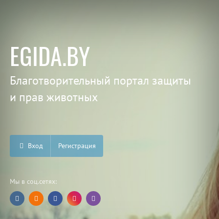
EGIDA.BY
Благотворительный портал защиты
и прав животных
Вход
Регистрация
Мы в соц.сетях: