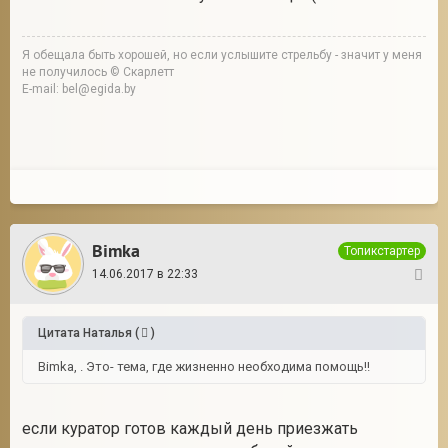
Я обещала быть хорошей, но если услышите стрельбу - значит у меня
не получилось © Скарлетт
E-mail: bel@egida.by
Bimka
Топикстартер
14.06.2017 в 22:33
5
Цитата
Наталья
(
)
Bimka, . Это- тема, где жизненно необходима помощь!!
если куратор готов каждый день приезжать