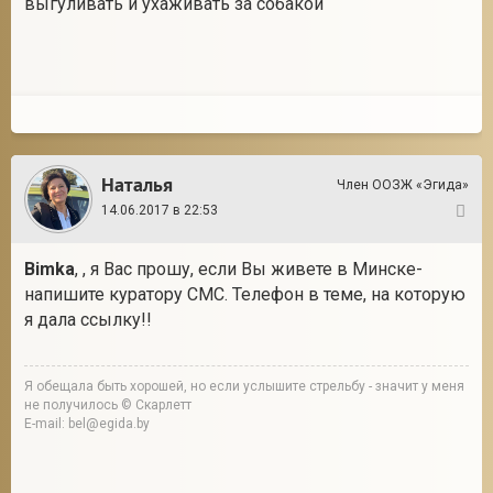
выгуливать и ухаживать за собакой
Наталья
Член ООЗЖ «Эгида»
14.06.2017 в 22:53
6
Bimka
, , я Вас прошу, если Вы живете в Минске-
напишите куратору СМС. Телефон в теме, на которую
я дала ссылку!!
Я обещала быть хорошей, но если услышите стрельбу - значит у меня
не получилось © Скарлетт
E-mail: bel@egida.by