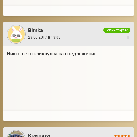
Bimka
Топикстартер
23.06.2017 в 18:03
7
Никто не откликнулся на предложение
Krasnaya