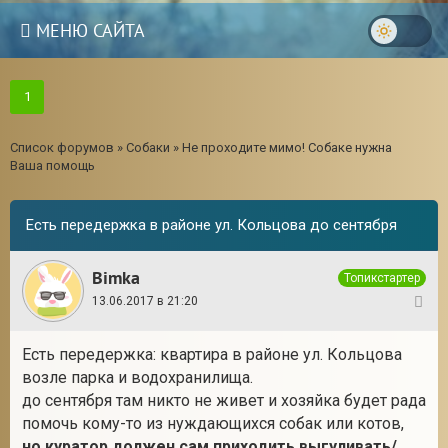
МЕНЮ САЙТА
1
Список форумов
»
Собаки
»
Не проходите мимо! Собаке нужна
Ваша помощь
Есть передержка в районе ул. Кольцова до сентября
Bimka
Топикстартер
13.06.2017 в 21:20
1
Есть передержка: квартира в районе ул. Кольцова
3
возле парка и водохранилища.
до сентября там никто не живет и хозяйка будет рада
помочь кому-то из нуждающихся собак или котов,
но куратор должен сам приходить выгуливать/