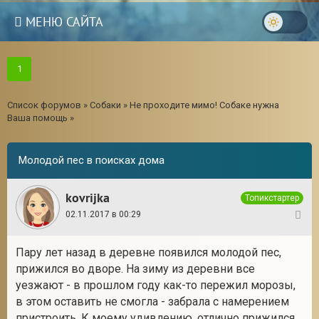
МЕНЮ САЙТА
1
Список форумов
»
Собаки
»
Не проходите мимо! Собаке нужна
Ваша помощь
»
Молодой пес в поисках дома
kovrijka
Топикстартер
02.11.2017 в 00:29
1
Пару лет назад в деревне появился молодой пес,
3
прижился во дворе. На зиму из деревни все
уезжают - в прошлом году как-то пережил морозы,
в этом оставить не смогла - забрала с намерением
пристроить. К моему удивлению, отлично прижился