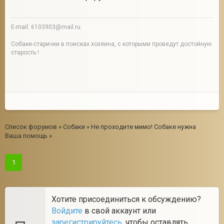
E-mail: 6103903@mail.ru
Собаки-старички в поисках хозяина, с которыми проведут достойную
старость !
Список форумов
»
Собаки
»
Не проходите мимо! Собаке нужна
Ваша помощь
»
1
Хотите присоединиться к обсуждению?
Войдите
в свой аккаунт или
зарегистрируйтесь
, чтобы оставлять