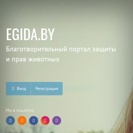
EGIDA.BY
Благотворительный портал защиты
и прав животных
Вход
Регистрация
Мы в соц.сетях: