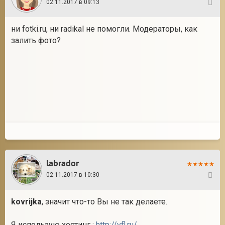
02.11.2017 в 09:13
3
ни fotki.ru, ни radikal не помогли. Модераторы, как
залить фото?
labrador
02.11.2017 в 10:30
4
kovrijka
, значит что-то Вы не так делаете.
Я использую хостинг :
http://vfl.ru/