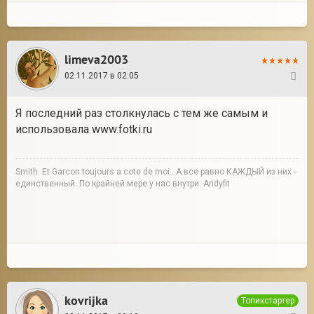
limeva2003
02.11.2017 в 02:05
2
Я последний раз столкнулась с тем же самым и
использовала www.fotki.ru
Smith. Et Garcon toujours a cote de moi...А все равно КАЖДЫЙ из них -
единственный. По крайней мере у нас внутри. Andyfit
kovrijka
Топикстартер