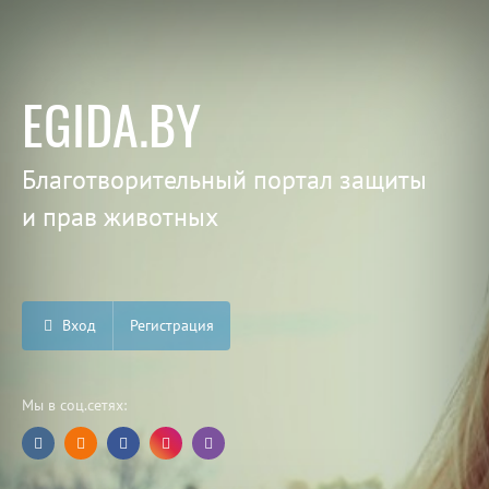
EGIDA.BY
Благотворительный портал защиты
и прав животных
Вход
Регистрация
Мы в соц.сетях: