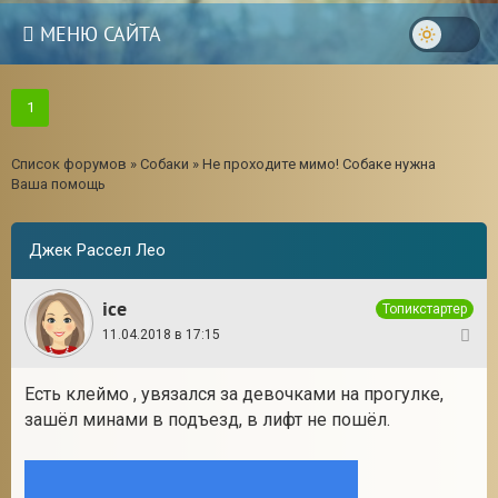
МЕНЮ САЙТА
1
Список форумов
»
Собаки
»
Не проходите мимо! Собаке нужна
Ваша помощь
Джек Рассел Лео
ice
Топикстартер
11.04.2018 в 17:15
1
Есть клеймо , увязался за девочками на прогулке,
зашёл минами в подъезд, в лифт не пошёл.