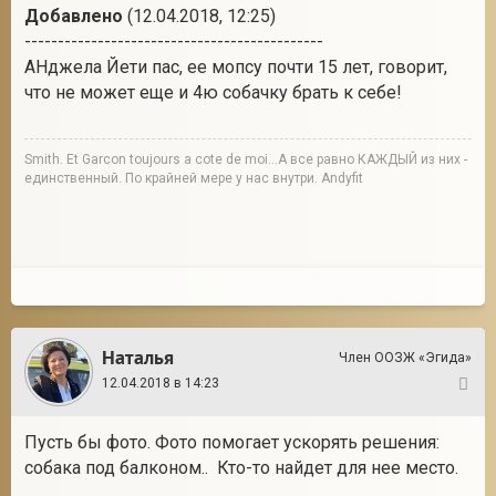
Добавлено
(12.04.2018, 12:25)
---------------------------------------------
АНджела Йети пас, ее мопсу почти 15 лет, говорит,
что не может еще и 4ю собачку брать к себе!
Smith. Et Garcon toujours a cote de moi...А все равно КАЖДЫЙ из них -
единственный. По крайней мере у нас внутри. Andyfit
Наталья
Член ООЗЖ «Эгида»
12.04.2018 в 14:23
4
Пусть бы фото. Фото помогает ускорять решения:
собака под балконом.. Кто-то найдет для нее место.