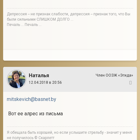
Депрессия -- не признак слабости, депрессия -- признак того, что Вы
были сильными СЛИШКОМ ДОЛГО ...
Печаль ... Печаль ...
Наталья
Член ООЗЖ «Эгида»
12.04.2018 в 20:56
10
mitskevich@basnet.by
Вот ее алрес из письма
Я обещала быть хорошей, но если услышите стрельбу - значит у меня
не получилось © Скарлетт