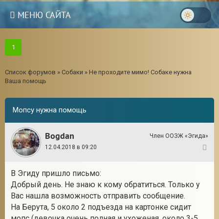
МЕНЮ САЙТА
1
Список форумов
»
Собаки
»
Не проходите мимо! Собаке нужна
Ваша помощь
Мопсу нужна помощь
Bogdan
Член ООЗЖ «Эгида»
12.04.2018 в 09:20
1
В Эгиду пришло письмо:
3
Добрый день. Не знаю к кому обратиться. Только у
Вас нашла возможность отправить сообщение.
На Берута, 5 около 2 подъезда на картонке сидит
мопс (девочка очень полная и ухоженая, около 3-5