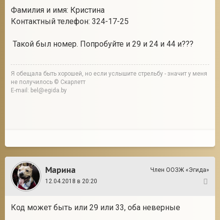
Фамилия и имя: Кристина
Контактный телефон: 324-17-25
Такой был номер. Попробуйте и 29 и 24 и 44 и???
Я обещала быть хорошей, но если услышите стрельбу - значит у меня
не получилось © Скарлетт
E-mail: bel@egida.by
Марина
Член ООЗЖ «Эгида»
12.04.2018 в 20:20
8
Код может быть или 29 или 33, оба неверные