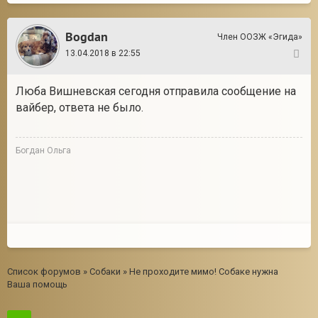
Bogdan
Член ООЗЖ «Эгида»
13.04.2018 в 22:55
17
Люба Вишневская сегодня отправила сообщение на
вайбер, ответа не было.
Богдан Ольга
Список форумов
»
Собаки
»
Не проходите мимо! Собаке нужна
Ваша помощь