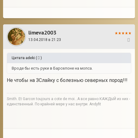
limeva2003
13.04.2018 в 21:23
16
Цитата
adeki
(
)
Вроде бы есть руки в Барселоне на мопса.
Не чтобы на ЗСлайку с болезнью северных пород!!!
Smith. Et Garcon toujours a cote de moi...А все равно КАЖДЫЙ из них -
единственный. По крайней мере у нас внутри. Andyfit