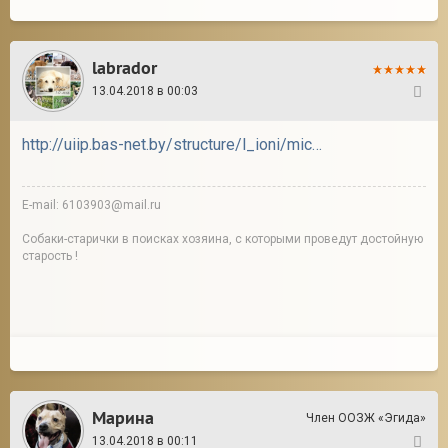
labrador
13.04.2018 в 00:03
12
http://uiip.bas-net.by/structure/l_ioni/mickevich.php
E-mail: 6103903@mail.ru
Собаки-старички в поисках хозяина, с которыми проведут достойную
старость !
Марина
Член ООЗЖ «Эгида»
13.04.2018 в 00:11
13