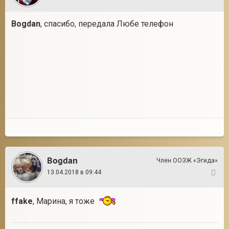
Bogdan
, спасибо, передала Любе телефон
Bogdan
Член ООЗЖ «Эгида»
13.04.2018 в 09:44
14
ffake
, Марина, я тоже