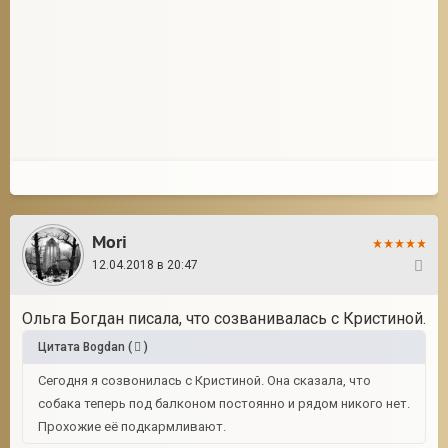
Mori
12.04.2018 в 20:47
9
Ольга Богдан писала, что созванивалась с Кристиной.
Цитата
Bogdan
(
)
Сегодня я созвонилась с Кристиной. Она сказала, что
собака теперь под балконом постоянно и рядом никого нет.
Прохожие её подкармливают.