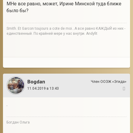
МНе все равно, может, Ирине Минской туда ближе
было бы?
Smith. Et Garcon toujours a cote de moi...А все равно КАЖДЫЙ из них -
единственный. По крайней мере у нас внутри. Andyfit
Bogdan
Член ООЗЖ «Эгида»
11.04.2019 в 13:43
12
.
Богдан Ольга