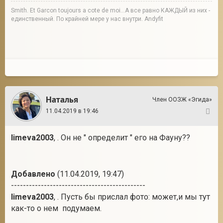
Smith. Et Garcon toujours a cote de moi...А все равно КАЖДЫЙ из них -
единственный. По крайней мере у нас внутри. Andyfit
Наталья
Член ООЗЖ «Эгида»
11.04.2019 в 19:46
14
limeva2003
, . Он не " определит " его на Фауну??
Добавлено
(11.04.2019, 19:47)
---------------------------------------------
limeva2003
, . Пусть бы прислал фото: может,и мы тут
как-то о нем подумаем.