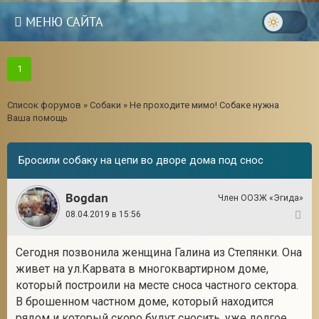
МЕНЮ САЙТА
1
Список форумов
»
Собаки
»
Не проходите мимо! Собаке нужна
Ваша помощь
Бросили собаку на цепи во дворе дома под снос
Bogdan
Член ООЗЖ «Эгида»
08.04.2019 в 15:56
1
Сегодня позвонила женщина Галина из Степянки. Она
3
живет на ул.Карвата в многоквартирном доме,
который построили на месте сноса частного сектора.
В брошенном частном доме, который находится
рядом и который скоро будут сносить, уже долгое