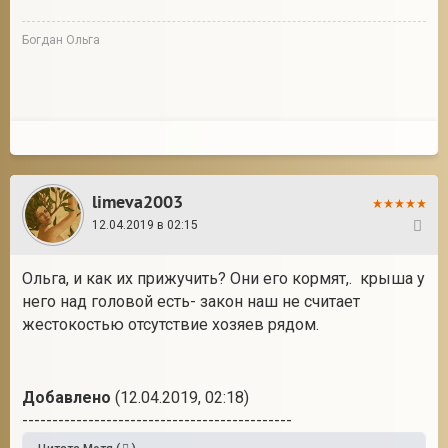
Богдан Ольга
limeva2003
12.04.2019 в 02:15
17
Ольга, и как их прижучить? Они его кормят,. крыша у
него над головой есть- закон наш не считает
жестокостью отсутствие хозяев рядом.
Добавлено
(12.04.2019, 02:18)
---------------------------------------------