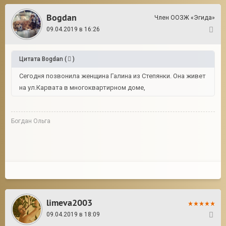
Bogdan
Член ООЗЖ «Эгида»
09.04.2019 в 16:26
7
Цитата
Bogdan
(
)
Сегодня позвонила женщина Галина из Степянки. Она живет
на ул.Карвата в многоквартирном доме,
Богдан Ольга
limeva2003
09.04.2019 в 18:09
8