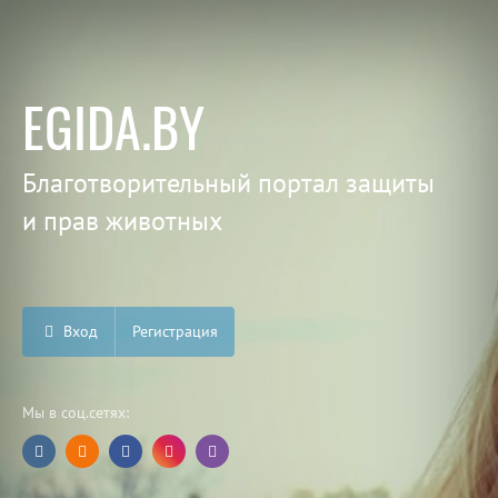
EGIDA.BY
Благотворительный портал защиты
и прав животных
Вход
Регистрация
Мы в соц.сетях: