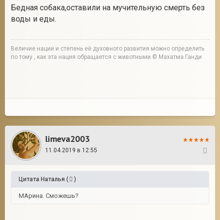
Бедная собака,оставили на мучительную смерть без
воды и еды.
Величие нации и степень её духовного развития можно определить
по тому , как эта нация обращается с животными © Махатма Ганди
limeva2003
11.04.2019 в 12:55
11
Цитата
Наталья
(
)
МАрина. Сможешь?