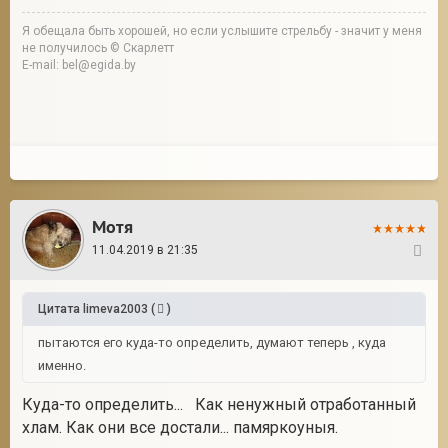
Я обещала быть хорошей, но если услышите стрельбу - значит у меня
не получилось © Скарлетт
E-mail: bel@egida.by
Мотя
11.04.2019 в 21:35
15
Цитата
limeva2003
(
)
пытаются его куда-то определить, думают теперь , куда
именно.
Куда-то определить... Как ненужный отработанный
хлам. Как они все достали... памяркоуныя.