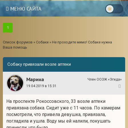
МЕНЮ САЙТА
1
Список форумов
»
Собаки
»
Не проходите мимо! Собаке нужна
Ваша помощь
Собаку привязали возле аптеки
Марина
Член ООЗЖ «Эгида»
19.04.2019 в 15:31
1
На проспекте Рокоссовского, 33 возле аптеки
привязана собака. Сидит уже с 11 часов. По камерам
посмотрели, что привела девушка, привязала,
погладила и ушла. Воду мы ей налили, покушать
принесли, что было.