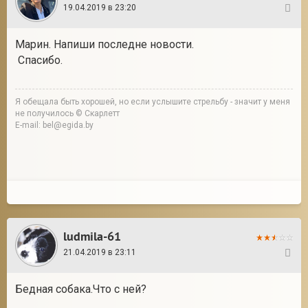
19.04.2019 в 23:20
2
Марин. Напиши последне новости.
Спасибо.
Я обещала быть хорошей, но если услышите стрельбу - значит у меня
не получилось © Скарлетт
E-mail: bel@egida.by
ludmila-61
21.04.2019 в 23:11
3
Бедная собака.Что с ней?