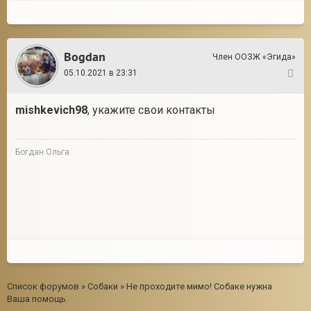
Bogdan
Член ООЗЖ «Эгида»
05.10.2021 в 23:31
6
mishkevich98
, укажите свои контакты
Богдан Ольга
Список форумов
»
Собаки
»
Не проходите мимо! Собаке нужна
Ваша помощь