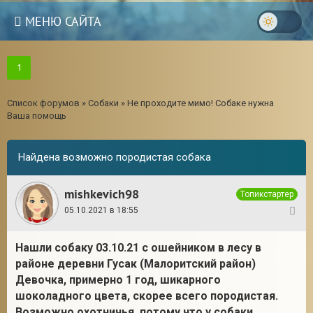
МЕНЮ САЙТА
1
Список форумов
»
Собаки
»
Не проходите мимо! Собаке нужна
Ваша помощь
Найдена возможно породистая собака
mishkevich98
Топикстартер
05.10.2021 в 18:55
1
Нашли собаку 03.10.21 с ошейником в лесу в
3
районе деревни Гусак (Малоритский район)
Девочка, примерно 1 год, шикарного
шоколадного цвета, скорее всего породистая.
Возможно охотничья, потому что у собаки