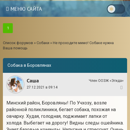
МЕНЮ САЙТА
1
Список форумов
»
Собаки
»
Не проходите мимо! Собаке нужна
Ваша помощь
Собака в Боровлянах
Саша
Член ООЗЖ «Эгида»
27.12.2021 в 09:14
1
Минский район, Боровляны! По Учхозу, возле
3
районной поликлиники, бегает собака, похожая на
овчарку. Худая, голодная, поджимает лапки от
холода. Выбегает на дорогу! Видны следы ошейника.
Знает базовые команды. Напугана и стрессует. Очень