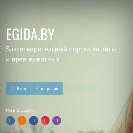
EGIDA.BY
Благотворительный портал защиты
и прав животных
Вход
Регистрация
Мы в соц.сетях: