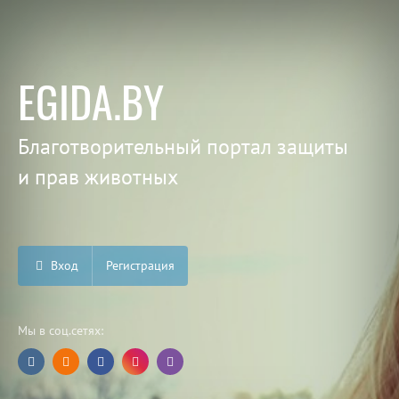
EGIDA.BY
Благотворительный портал защиты
и прав животных
Вход
Регистрация
Мы в соц.сетях: