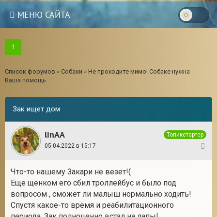
МЕНЮ САЙТА
1
Список форумов
»
Собаки
»
Не проходите мимо! Собаке нужна
Ваша помощь
Зак ищет дом
linAA
Топикстартер
05.04.2022 в 15:17
1
Что-то нашему Закари не везет!(
Еще щенком его сбил троллейбус и было под
вопросом , сможет ли малыш нормально ходить!
Спустя какое-то время и реабилитационного
периода, Зак полноценно встал на лапы!