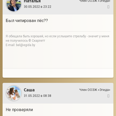
Наталья
Член ООЗЖ «Эгида»
30.05.2022 в 23:22
5
Был чипирован пёс??
Я обещала быть хорошей, но если услышите стрельбу - значит у меня
не получилось © Скарлетт
E-mail: bel@egida.by
Саша
Член ООЗЖ «Эгида»
31.05.2022 в 08:38
6
Не проверяли