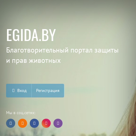
EGIDA.BY
Благотворительный портал защиты
и прав животных
Вход
Регистрация
Мы в соц.сетях: