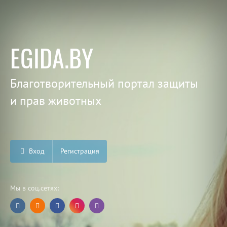
EGIDA.BY
Благотворительный портал защиты
и прав животных
Вход
Регистрация
Мы в соц.сетях: