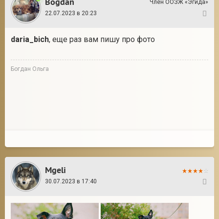
Bogdan
Член ООЗЖ «Эгида»
22.07.2023 в 20:23
3
daria_bich
, еще раз вам пишу про фото
Богдан Ольга
Mgeli
30.07.2023 в 17:40
4