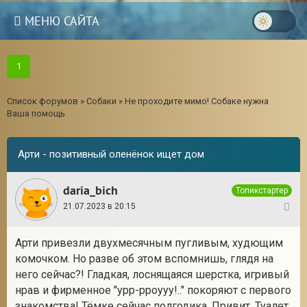
МЕНЮ САЙТА
1
Список форумов
»
Собаки
»
Не проходите мимо! Собаке нужна
Ваша помощь
Арти - позитивный оленёнок ищет дом
daria_bich
Топикстартер
21.07.2023 в 20:15
1
Арти привезли двухмесячным пугливым, худющим
комочком. Но разве об этом вспомнишь, глядя на
него сейчас?! Гладкая, лоснящаяся шерстка, игривый
нрав и фирменное "урр-рроууу!.." покоряют с первого
знакомства! Тёмке сейчас полгодика. Привит. Туалет