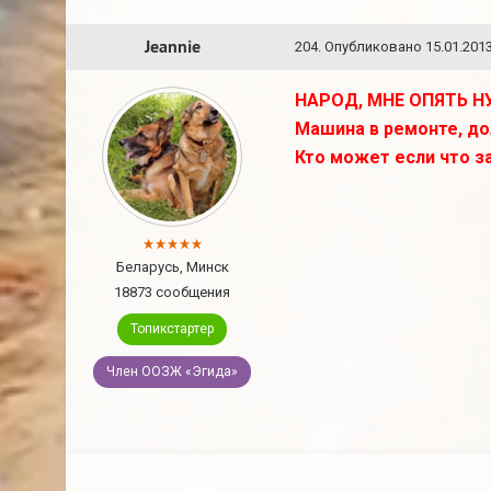
Jeannie
204
.
Опубликовано
15.01.2013
НАРОД, МНЕ ОПЯТЬ Н
Машина в ремонте, до
Кто может если что з
Беларусь, Минск
18873 сообщения
Топикстартер
Член ООЗЖ «Эгида»