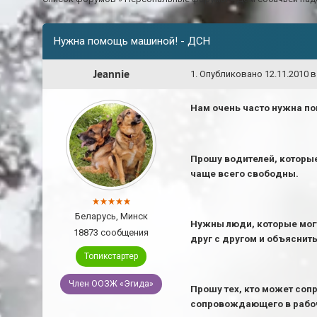
Нужна помощь машиной! - ДСН
Jeannie
1
.
Опубликовано
12.11.2010 в
Нам очень часто нужна по
Прошу водителей, которые 
чаще всего свободны.
Беларусь, Минск
Нужны люди, которые могу
18873 сообщения
друг с другом и объяснить
Топикстартер
Член ООЗЖ «Эгида»
Прошу тех, кто может сопр
сопровождающего в рабоч