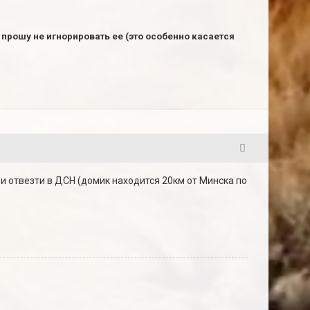
прошу не игнорировать ее (это особенно касается
201
 отвезти в ДСН (домик находится 20км от Минска по