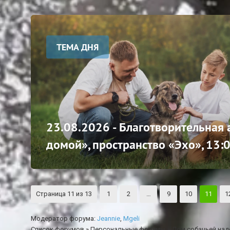
ТЕМА ДНЯ
23.08.2026 - Благотворительная
домой», пространство «Эхо», 13:
Страница
11
из
13
1
2
…
9
10
11
1
Модератор форума:
Jeannie
,
Mgeli
Список форумов
»
Персональные форумы
»
Дом собачьей на