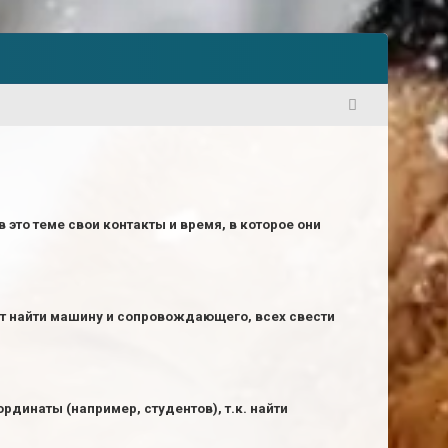
1
 это теме свои контакты и время, в которое они
ет найти машину и сопровождающего, всех свести
рдинаты (например, студентов), т.к. найти