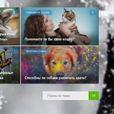
2
ПОВЕДЕНИЕ КОШЕК
2
орых стоит
отных
Понимаете ли Вы свою кошку?
1
ГЕНЕТИКА СОБАК
льтфильм
ка
Способны ли собаки различать цвета?