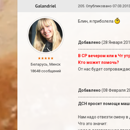
Galandriel
205
.
Опубликовано
07.03.2013
Блин, я приболела
Добавлено
(28 Января 201
-----------------------------------
В СР вечером или в Чт у
Кто может помочь?
Беларусь, Минск
От нас будет сопроважда
18648 сообщений
Добавлено
(08 Февраля 20
-----------------------------------
ДСН просит помощи маши
Нам надо отвезти смену в 
Что это значит: