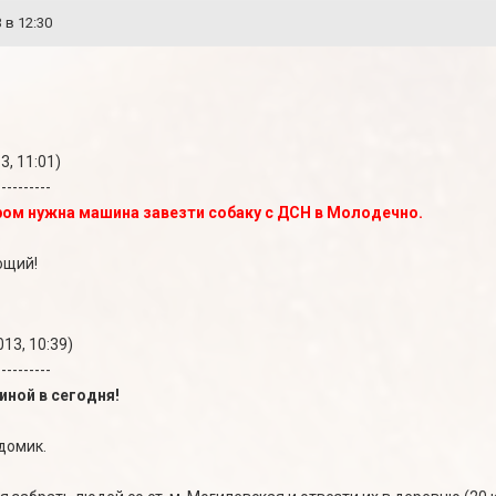
 в 12:30
3, 11:01)
----------
тром нужна машина завезти собаку с ДСН в Молодечно.
ющий!
13, 10:39)
----------
ной в сегодня!
домик.