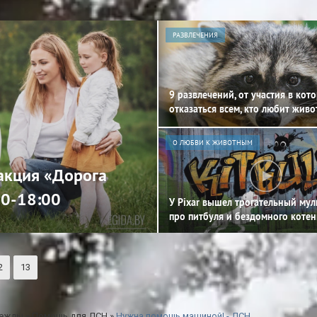
РАЗВЛЕЧЕНИЯ
9 развлечений, от участия в кот
отказаться всем, кто любит жив
О ЛЮБВИ К ЖИВОТНЫМ
 акция «Дорога
00-18:00
У Pixar вышел трогательный му
про питбуля и бездомного котен
2
13
дежды
»
Помощь для ДСН
»
Нужна помощь машиной! - ДСН