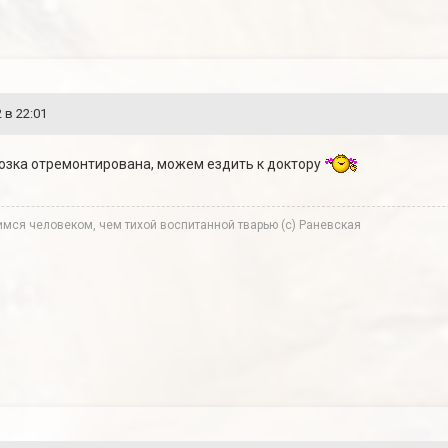
 в 22:01
возка отремонтирована, можем ездить к доктору
мся человеком, чем тихой воспитанной тварью (с) Раневская