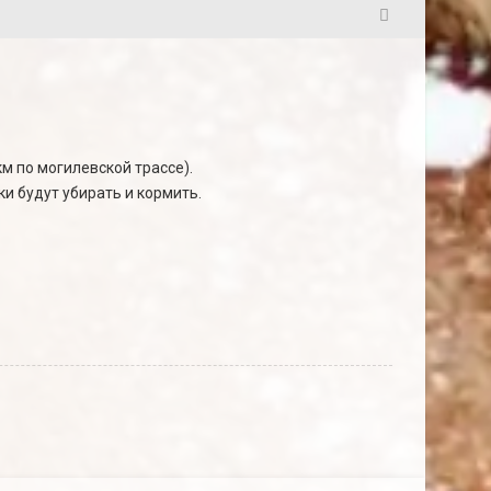
203
км по могилевской трассе).
 будут убирать и кормить.