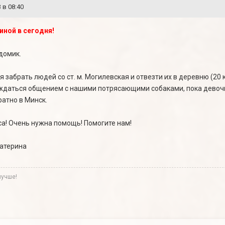
 в 08:40
ной в сегодня!
домик.
 забрать людей со ст. м. Могилевская и отвезти их в деревню (20 
ждаться общением с нашими потрясающими собаками, пока девочки
ратно в Минск.
са! Очень нужна помощь! Помогите нам!
катерина
лучше!