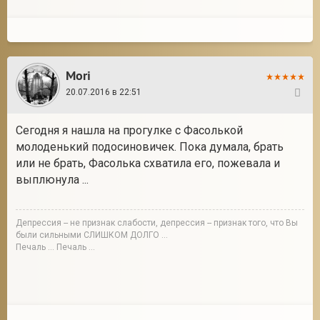
Mori
20.07.2016 в 22:51
288
Сегодня я нашла на прогулке с Фасолькой
молоденький подосиновичек. Пока думала, брать
или не брать, Фасолька схватила его, пожевала и
выплюнула ...
Депрессия -- не признак слабости, депрессия -- признак того, что Вы
были сильными СЛИШКОМ ДОЛГО ...
Печаль ... Печаль ...