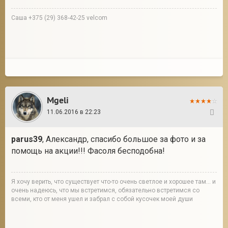
Саша +375 (29) 368-42-25 velcom
Mgeli
11.06.2016 в 22:23
282
parus39
, Александр, спасибо большое за фото и за
помощь на акции!!! Фасоля бесподобна!
Я хочу верить, что существует что-то очень светлое и хорошее там... и
очень надеюсь, что мы встретимся, обязательно встретимся со
всеми, кто от меня ушел и забрал с собой кусочек моей души