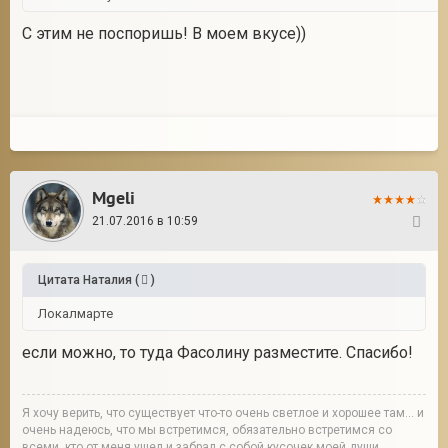
С этим не поспоришь! В моем вкусе))
Mgeli
21.07.2016 в 10:59
292
Цитата
Наталия
(
)
Локалмарте
если можно, то туда Фасолину разместите. Спасибо!
Я хочу верить, что существует что-то очень светлое и хорошее там... и
очень надеюсь, что мы встретимся, обязательно встретимся со
всеми, кто от меня ушел и забрал с собой кусочек моей души