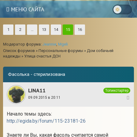
МЕНЮ САЙТА
1
2
…
13
14
15
16
Модератор форума:
Jeannie
,
Mgeli
Список форумов
»
Персональные форумы
»
Дом собачьей
надежды
»
Улица счастья ДСН
Фасолька - стерилизована
LINA11
Топикстартер
09.09.2015 в 20:11
1
Начало темы здесь:
http://egida.by/forum/115-23181-26
Знаете ли Вы, какая фасоль считается самой