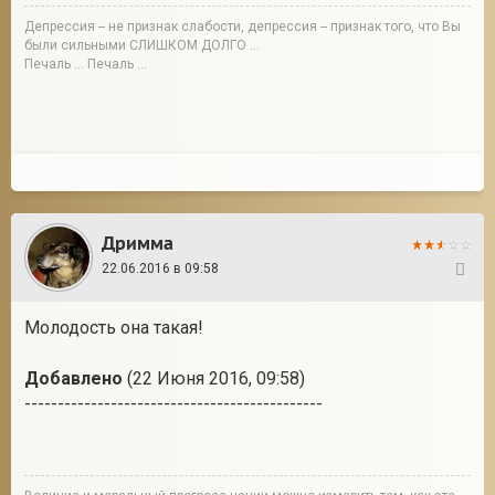
Депрессия -- не признак слабости, депрессия -- признак того, что Вы
были сильными СЛИШКОМ ДОЛГО ...
Печаль ... Печаль ...
Дримма
22.06.2016 в 09:58
284
Молодость она такая!
Добавлено
(22 Июня 2016, 09:58)
---------------------------------------------