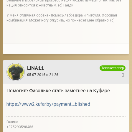
Величие и моральный прогресс нации можно измерить тем, как эта
нация относится к животным. (с) Ганди
У меня отличная собака - помесь лабрадора и питбуля. Хорошая
комбинация! Может ногу откусить, но принесёт мне обратно! (с)
LINA11
Топикстартер
05.07.2016 в 21:26
285
Помогите Фасольке стать заметнее на Куфаре
https://www2.kufar.by/payment....blished
Галина
±375293598486