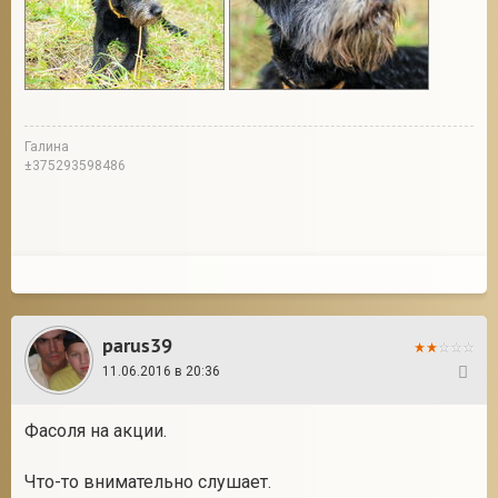
Галина
±375293598486
parus39
11.06.2016 в 20:36
281
Фасоля на акции.
Что-то внимательно слушает.