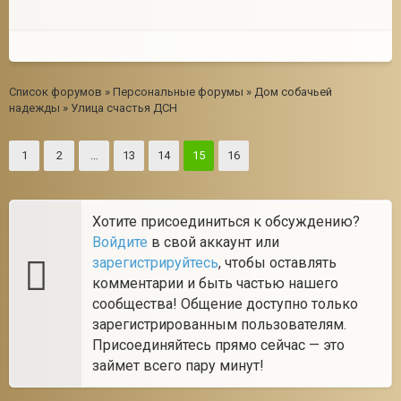
Список форумов
»
Персональные форумы
»
Дом собачьей
надежды
»
Улица счастья ДСН
1
2
…
13
14
15
16
Хотите присоединиться к обсуждению?
Войдите
в свой аккаунт или
зарегистрируйтесь
, чтобы оставлять
комментарии и быть частью нашего
сообщества! Общение доступно только
зарегистрированным пользователям.
Присоединяйтесь прямо сейчас — это
займет всего пару минут!