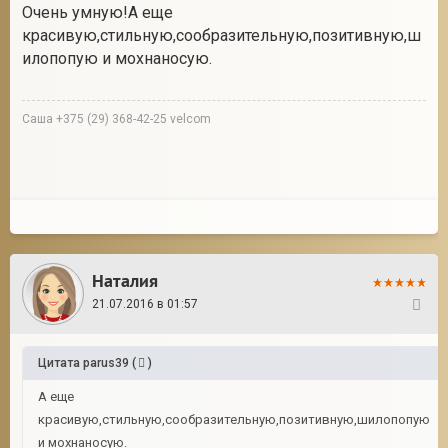
Очень умную!А еще
красивую,стильную,сообразительную,позитивную,ш
илопопую и мохнаносую.
Саша +375 (29) 368-42-25 velcom
Наталия
21.07.2016 в 01:57
291
Цитата
parus39
(
)
А еще
красивую,стильную,сообразительную,позитивную,шилопопую
и мохнаносую.