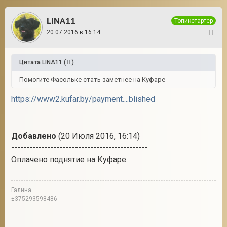
LINA11
Топикстартер
20.07.2016 в 16:14
287
Цитата
LINA11
(
)
Помогите Фасольке стать заметнее на Куфаре
https://www2.kufar.by/payment....blished
Добавлено
(20 Июля 2016, 16:14)
---------------------------------------------
Оплачено поднятие на Куфаре.
Галина
±375293598486