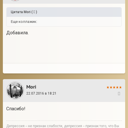
Цитата
Mori
(
)
Еще коллажик:
Добавила.
Mori
22.07.2016 в 18:21
298
Спасибо!
Депрессия -- не признак слабости, депрессия -- признак того, что Вы