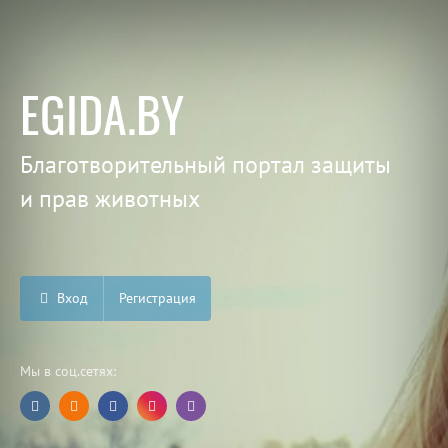
EGIDA.BY
Благотворительный портал защиты
и прав животных
Вход
Регистрация
Мы в соц.сетях: