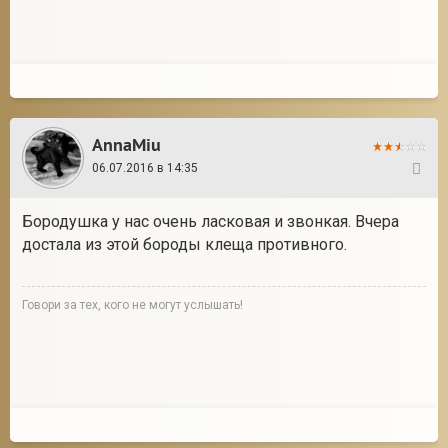
AnnaMiu
06.07.2016 в 14:35
286
Бородушка у нас очень ласковая и звонкая. Вчера
достала из этой бороды клеща противного.
Говори за тех, кого не могут услышать!