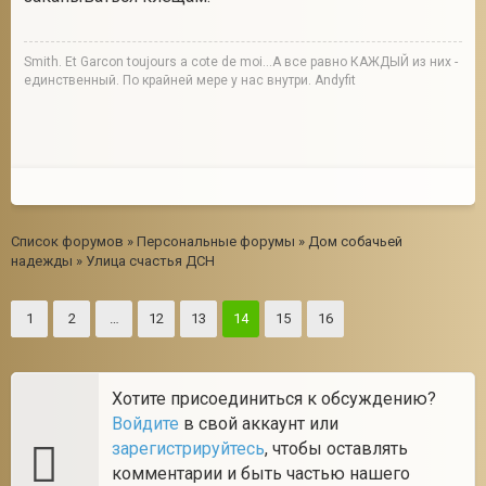
Smith. Et Garcon toujours a cote de moi...А все равно КАЖДЫЙ из них -
единственный. По крайней мере у нас внутри. Andyfit
Список форумов
»
Персональные форумы
»
Дом собачьей
надежды
»
Улица счастья ДСН
1
2
…
12
13
14
15
16
Хотите присоединиться к обсуждению?
Войдите
в свой аккаунт или
зарегистрируйтесь
, чтобы оставлять
комментарии и быть частью нашего