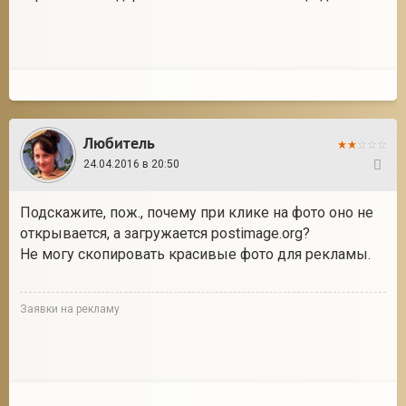
Любитель
24.04.2016 в 20:50
268
Подскажите, пож., почему при клике на фото оно не
открывается, а загружается postimage.org?
Не могу скопировать красивые фото для рекламы.
Заявки на рекламу