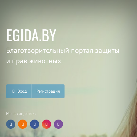
EGIDA.BY
Благотворительный портал защиты
и прав животных
Вход
Регистрация
Мы в соц.сетях: