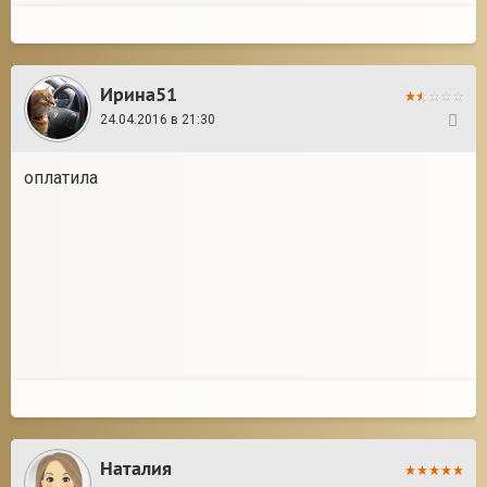
Ирина51
24.04.2016 в 21:30
270
оплатила
Наталия