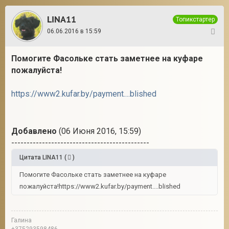
LINA11
Топикстартер
06.06.2016 в 15:59
276
Помогите Фасольке стать заметнее на куфаре
п
ожалуйста!
https://www2.kufar.by/payment....blished
Добавлено
(06 Июня 2016, 15:59)
---------------------------------------------
Цитата
LINA11
(
)
Помогите Фасольке стать заметнее на куфаре
пожалуйста!https://www2.kufar.by/payment....blished
Галина