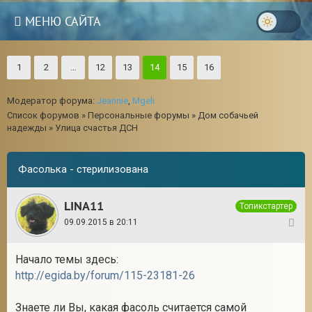
МЕНЮ САЙТА
1
2
…
12
13
14
15
16
Модератор форума:
Jeannie
,
Mgeli
Список форумов
»
Персональные форумы
»
Дом собачьей
надежды
»
Улица счастья ДСН
Фасолька - стерилизована
LINA11
Топикстартер
09.09.2015 в 20:11
1
Начало темы здесь:
http://egida.by/forum/115-23181-26
Знаете ли Вы, какая фасоль считается самой