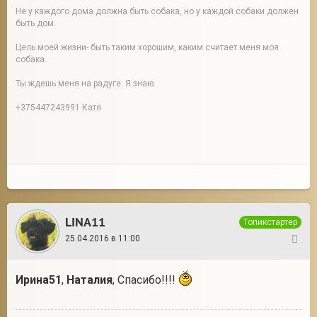
Не у каждого дома должна быть собака, но у каждой собаки должен
быть дом.
Цель моей жизни- быть таким хорошим, каким считает меня моя
собака.
Ты ждешь меня на радуге. Я знаю.
+375447243991 Катя
LINA11
Топикстартер
25.04.2016 в 11:00
273
Ирина51
,
Наталия
, Спасибо!!!!