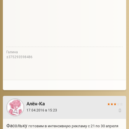
Галина
±375293598486
Алён-Ка
17.04.2016 в 15:23
261
Фасольку
готовим в интенсивную рекламу с 21 по 30 апреля