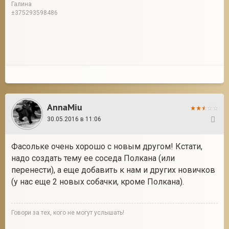
Галина
±375293598486
AnnaMiu
30.05.2016 в 11:06
274
Фасольке очень хорошо с новым другом! Кстати,
надо создать тему ее соседа Полкана (или
перенести), а еще добавить к нам и других новичков
(у нас еще 2 новых собачки, кроме Полкана).
Говори за тех, кого не могут услышать!