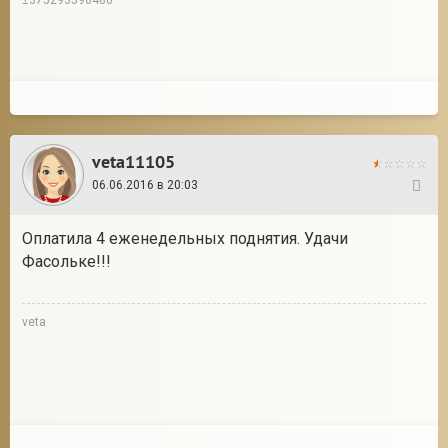
±375293598486
veta11105
06.06.2016 в 20:03
277
Оплатила 4 еженедельных поднятия. Удачи
Фасольке!!!
veta