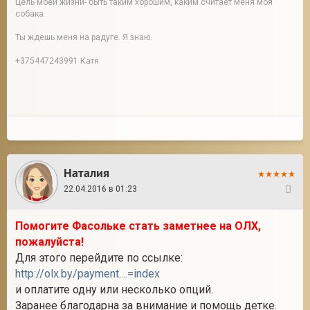
Цель моей жизни- быть таким хорошим, каким считает меня моя
собака.
Ты ждешь меня на радуге. Я знаю.
+375447243991 Катя
Наталия
22.04.2016 в 01:23
267
Помогите Фасольке стать заметнее на ОЛХ,
пожалуйста!
Для этого перейдите по ссылке:
http://olx.by/payment....=index
и оплатите одну или несколько опций.
Заранее благодарна за внимание и помощь детке.