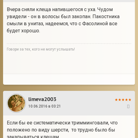
Вчера сняли клеща напившегося с уха. Чудом
увидели - он в волосы был закопан. Пакостника
смыли в унитаз, надеемся, что с Фасолиной все
будет хорошо.
Говори за тех, кого не могут услышать!
limeva2003
10.06.2016 в 03:21
280
Если бы ее систематически тримминговали, что
положено по виду шерсти, то трудно было бы
закапываться клещам.