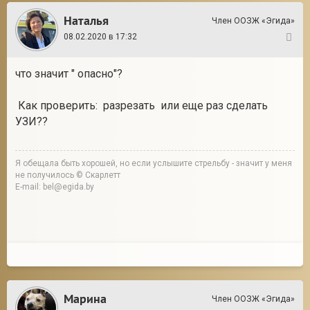
Наталья
Член ООЗЖ «Эгида»
08.02.2020 в 17:32
11
что значит " опасно"?
Как проверить: разрезать или еще раз сделать
УЗИ??
Я обещала быть хорошей, но если услышите стрельбу - значит у меня
не получилось © Скарлетт
E-mail: bel@egida.by
Марина
Член ООЗЖ «Эгида»