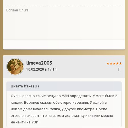
Богдан Ольга
limeva2003
10.02.2020 в 17:14
20
Цитата
ffake
(
)
Очень опасно такие вещи по УЗИ определять. У меня были 2
кошки, Воронец сказал обе стерилизованы. У одной в
новом доме началась течка, у другой пиометра. После
этого он сказал, что на самом деле матку и ячники можно
не найти на УЗИ.