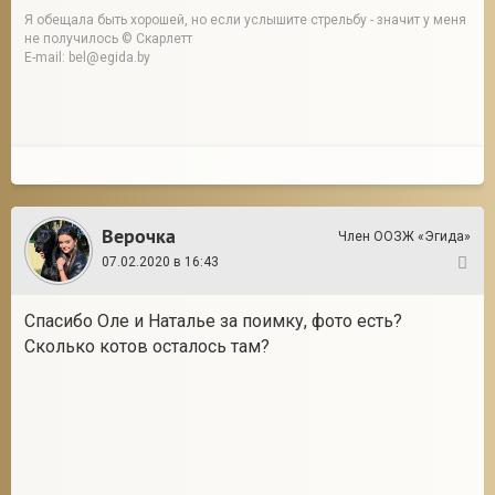
Я обещала быть хорошей, но если услышите стрельбу - значит у меня
не получилось © Скарлетт
E-mail: bel@egida.by
Верочка
Член ООЗЖ «Эгида»
07.02.2020 в 16:43
2
Спасибо Оле и Наталье за поимку, фото есть?
Сколько котов осталось там?