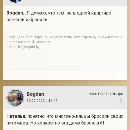
Bogdan
, . Я думаю, что там не в одной квартире
опекали и бросили..
Я обещала быть хорошей, но если услышите стрельбу - значит у меня
не получилось © Скарлетт
E-mail: bel@egida.by
Bogdan
Член ООЗЖ «Эгида»
10.02.2020 в 15:45
19
Наталья
, понятно, что многие жильцы бросили своих
питомцев. Но конкретно эта дама бросила 6!