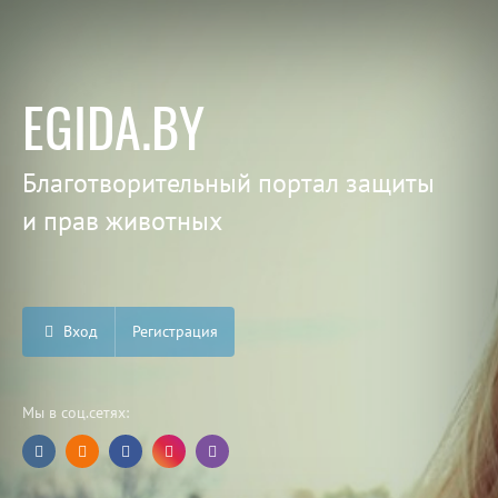
EGIDA.BY
Благотворительный портал защиты
и прав животных
Вход
Регистрация
Мы в соц.сетях: