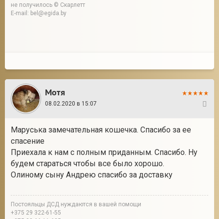
не получилось © Скарлетт
E-mail: bel@egida.by
Мотя
08.02.2020 в 15:07
8
Маруська замечательная кошечка. Спасибо за ее
спасение
Приехала к нам с полным приданным. Спасибо. Ну
будем стараться чтобы все было хорошо.
Олиному сыну Андрею спасибо за доставку
Постояльцы ДСД нуждаются в вашей помощи
+375 29 322-61-55