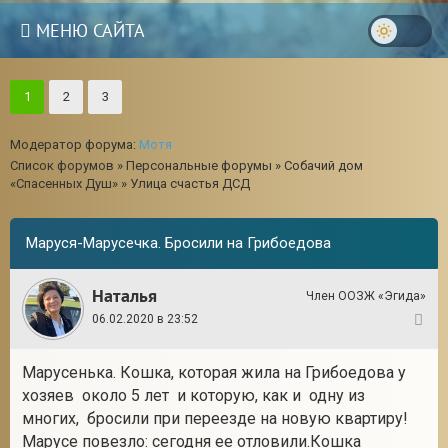
МЕНЮ САЙТА
1
2
3
Модератор форума:
Мотя
Список форумов
»
Персональные форумы
»
Собачий дом
«Спасенных Душ»
»
Улица счастья ДСД
Маруся-Марусечка. Бросили на Грибоедова
Наталья
Член ООЗЖ «Эгида»
06.02.2020 в 23:52
1
Марусенька. Кошка, которая жила на Грибоедова у
3
хозяев около 5 лет и которую, как и одну из
многих, бросили при переезде на новую квартиру!
Марусе повезло: сегодня ее отловили.Кошка