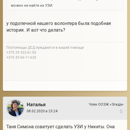
можно не найти на УЗИ.
у подопечной нашего волонтера была подобная
история.. И вот что делать?
Постояльцы ДСД нуждаются в вашей помощи
+375 29 322-61-55
+375 33 66-11-625
Наталья
Член ООЗЖ «Эгида»
08.02.2020 в 23:24
14
Таня Симона советует сделать УЗИ у Никиты. Она