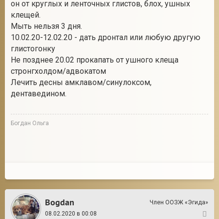
он от круглых и ленточных глистов, блох, ушных
клещей.
Мыть нельзя 3 дня.
10.02.20-12.02.20 - дать дронтал или любую другую
глистогонку
Не позднее 20.02 прокапать от ушного клеща
стронгхолдом/адвокатом
Лечить десны амклавом/синулоксом,
дентаведином.
Богдан Ольга
Bogdan
Член ООЗЖ «Эгида»
08.02.2020 в 00:08
6