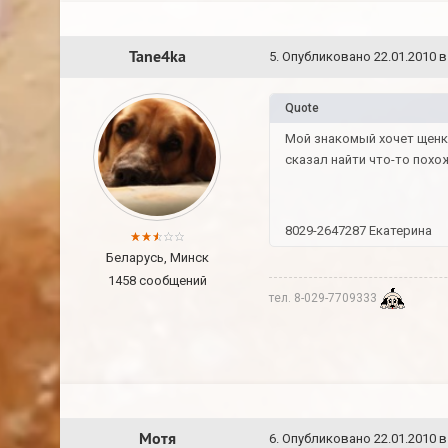
Tane4ka
5
.
Опубликовано
22.01.2010 в
Quote
Мой знакомый хочет щенка
сказал найти что-то похо
8029-2647287 Екатерина
Беларусь, Минск
1458 сообщений
тел. 8-029-7709333
Мотя
6
.
Опубликовано
22.01.2010 в