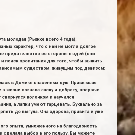
а молодая (Рыжке всего 4 года),
знью характер, что с ней не могли долгое
ое предательство со стороны людей (они
е и поиск пропитания для того, чтобы выжить
езависимым существом, живущим под девизом:
алась в Домике спасенных душ. Привыкшая
 в жизни познала ласку и доброту, впервые
т свернулся колечком и научился
ания, а лапки умеют гарцевать. Буквально за
рпеть до выгула. Она здорова, привита и уже
ного опыта, умноженного на благодарность.
 и сделала выбор в его пользу. Вы можете