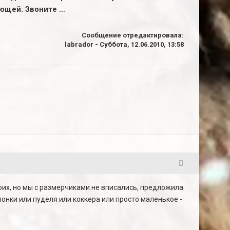
ющей. Звоните …
Сообщение отредактировала:
labrador
-
Суббота, 12.06.2010, 13:58
2
оих, но мы с размерчиками не вписались, предложила
онки или пуделя или коккера или просто маленькое -