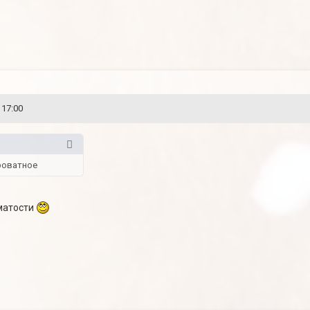
 17:00
роватное
хматости