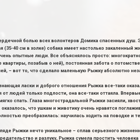
ердечной болью всех волонтеров Домика спасенных душ. Эт
 (35-40 см в холке) собака имеет настолько закаленный жи
чень опытные люди. Все объяснялось просто: многократн
 квартиры, позабыв о ней), постоянная забота о потомств
ей, – вот то, что сделало маленькую Рыжку абсолютно н
 знающая ласки и доброго отношения Рыжка все-таки оказ
от людей только подлости, она все-таки оттаяла. Впервые
мягко спать. Глаза многострадальной Рыжки засияли, хвос
оказалось, что ушкам и животику очень нравятся поглажив
лностью преобразилась: научилась ходить на поводке и те
згляде Рыжки нечто уникальное – сплав серьезного жизнен
предательство и разлуку, Рыжка сумела простить человека