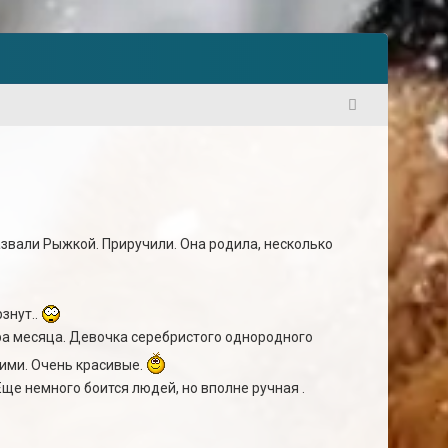
1
азвали Рыжкой. Приручили. Она родила, несколько
знут..
ра месяца. Девочка серебристого однородного
шими. Очень красивые.
ще немного боится людей, но вполне ручная .