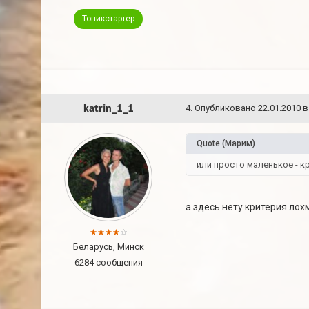
Топикстартер
katrin_1_1
4
.
Опубликовано
22.01.2010 в
Quote
(
Марим
)
или просто маленькое - к
а здесь нету критерия ло
Беларусь, Минск
6284 сообщения