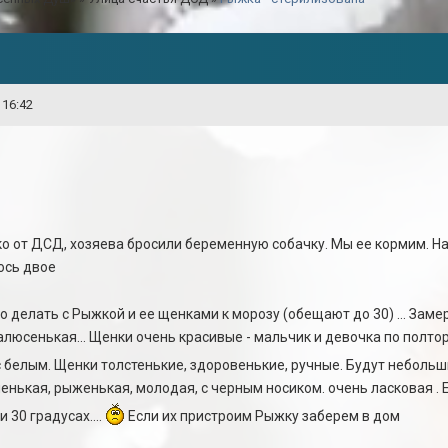
 16:42
ко от ДСД, хозяева бросили беременную собачку. Мы ее кормим. Н
ось двое
 делать с Рыжкой и ее щенками к морозу (обещают до 30) ... Замер
люсенькая... Щенки очень красивые - мальчик и девочка по полто
с белым. Щенки толстенькие, здоровенькие, ручные. Будут неболь
нькая, рыженькая, молодая, с черным носиком. очень ласковая . Е
 30 градусах....
Если их пристроим Рыжку заберем в дом