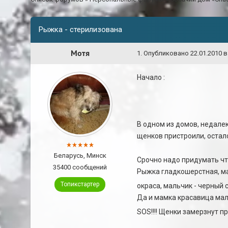
Рыжка - стерилизована
Мотя
1
.
Опубликовано
22.01.2010 в
Начало :
В одном из домов, недале
щенков пристроили, остал
Беларусь, Минск
Срочно надо придумать что
35400 сообщений
Рыжка гладкошерстная, ма
Топикстартер
окраса, мальчик - черный 
Да и мамка красавица мале
SOS!!!! Щенки замерзнут при