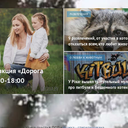
РАЗВЛЕЧЕНИЯ
9 развлечений, от участия в кот
отказаться всем, кто любит жив
О ЛЮБВИ К ЖИВОТНЫМ
 акция «Дорога
00-18:00
У Pixar вышел трогательный му
про питбуля и бездомного котен
сенных Душ»
»
Улица счастья ДСД
»
Рыжка - стерилизована