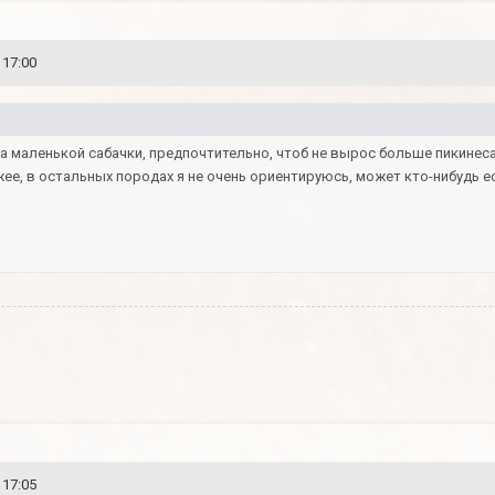
 17:00
 маленькой сабачки, предпочтительно, чтоб не вырос больше пикинеса н
жее, в остальных породах я не очень ориентируюсь, может кто-нибудь е
 17:05