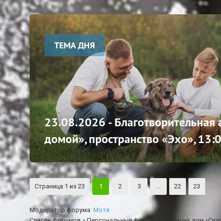
ТЕМА ДНЯ
23.08.2026 - Благотворительная
домой», пространство «Эхо», 13:
Страница
1
из
23
1
2
3
…
22
23
Модератор форума:
Мотя
Список форумов
»
Персональные форумы
»
Собачий дом «Спа