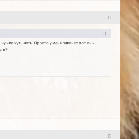
5
у или чуть-чуть. Просто у меня пикинес вот он и
сть?!
6