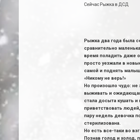
Сейчас Рыжка в ДСД
Рыжка два года была с
сравнительно маленькая
время поладить даже о
просто уезжали в новые
самой и поднять малыш
«Никому не верь!»
Но произошло чудо: не
выживать и ожидающая 
стала досыта кушать и 
приветствовать людей, 
пару недель девочка по
стерилизована.
Но есть все-таки во в
Познав голод и холод, 