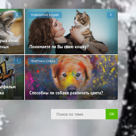
2
ПОВЕДЕНИЕ КОШЕК
2
орых стоит
отных
Понимаете ли Вы свою кошку?
1
ГЕНЕТИКА СОБАК
льтфильм
ка
Способны ли собаки различать цвета?