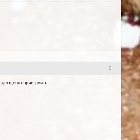
3
 надо щенят пристроить