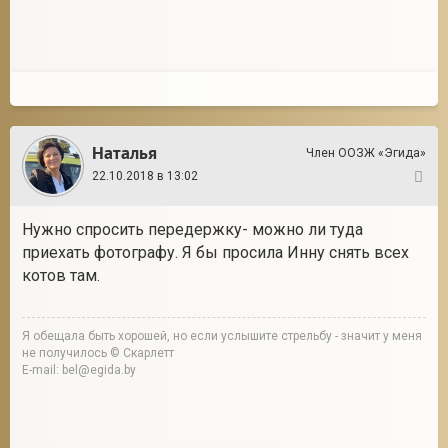
Наталья
Член ООЗЖ «Эгида»
22.10.2018 в 13:02
2
Нужно спросить передержку- можно ли туда
приехать фотографу. Я бы просила Инну снять всех
котов там.
Я обещала быть хорошей, но если услышите стрельбу - значит у меня
не получилось © Скарлетт
E-mail: bel@egida.by