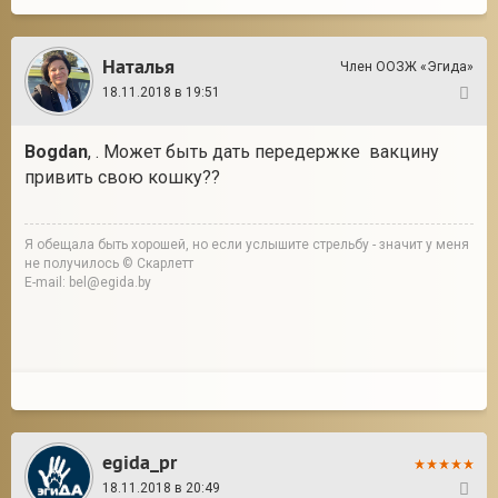
Наталья
Член ООЗЖ «Эгида»
18.11.2018 в 19:51
19
Bogdan
, . Может быть дать передержке вакцину
привить свою кошку??
Я обещала быть хорошей, но если услышите стрельбу - значит у меня
не получилось © Скарлетт
E-mail: bel@egida.by
egida_pr
18.11.2018 в 20:49
20