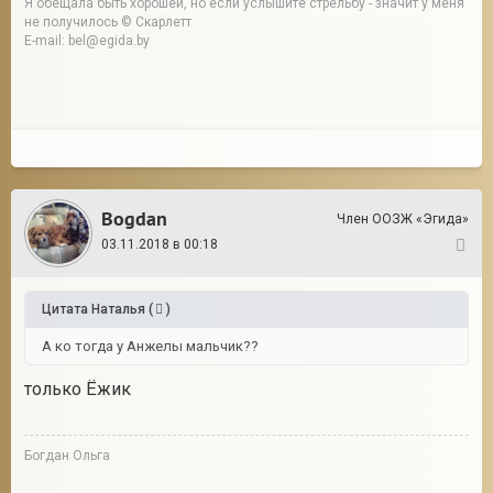
Я обещала быть хорошей, но если услышите стрельбу - значит у меня
не получилось © Скарлетт
E-mail: bel@egida.by
Bogdan
Член ООЗЖ «Эгида»
03.11.2018 в 00:18
9
Цитата
Наталья
(
)
А ко тогда у Анжелы мальчик??
только Ёжик
Богдан Ольга