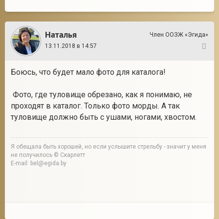
Наталья
Член ООЗЖ «Эгида»
13.11.2018 в 14:57
17
Боюсь, что будет мало фото для каталога!
Фото, где туловище обрезано, как я понимаю, не
проходят в каталог. Только фото морды. А так
туловище должно быть с ушами, ногами, хвостом.
Я обещала быть хорошей, но если услышите стрельбу - значит у меня
не получилось © Скарлетт
E-mail: bel@egida.by