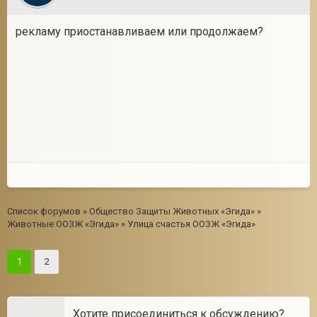
рекламу приостанавливаем или продолжаем?
Список форумов
»
Общество Защиты Животных «Эгида»
»
Животные ООЗЖ «Эгида»
»
Улица счастья ООЗЖ «Эгида»
1
2
Хотите присоединиться к обсуждению?