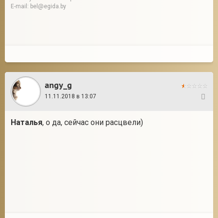
E-mail: bel@egida.by
angy_g
11.11.2018 в 13:07
16
Наталья
, о да, сейчас они расцвели)