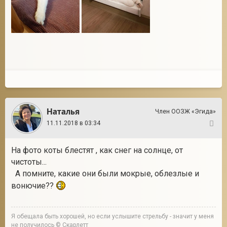
Наталья
Член ООЗЖ «Эгида»
11.11.2018 в 03:34
15
На фото коты блестят , как снег на солнце, от
чистоты...
А помните, какие они были мокрые, облезлые и
вонючие??
Я обещала быть хорошей, но если услышите стрельбу - значит у меня
не получилось © Скарлетт