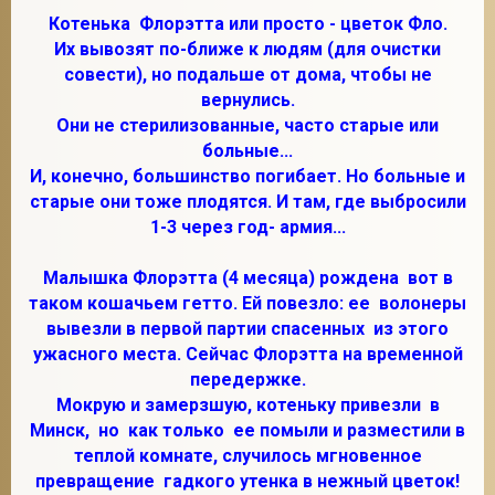
Котенька Флорэтта или просто - цветок Фло.
Их вывозят по-ближе к людям (для очистки
совести), но подальше от дома, чтобы не
2
вернулись.
Они не стерилизованные, часто старые или
больные...
И, конечно, большинство погибает. Но больные и
старые они тоже плодятся. И там, где выбросили
1-3 через год- армия...
Малышка Флорэтта (4 месяца) рождена вот в
таком кошачьем гетто. Ей повезло: ее волонеры
вывезли в первой партии спасенных из этого
ужасного места. Сейчас Флорэтта на временной
передержке.
Мокрую и замерзшую, котеньку привезли в
Минск, но как только ее помыли и разместили в
теплой комнате, случилось мгновенное
превращение гадкого утенка в нежный цветок!