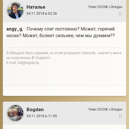
Наталья
Член ООЗЖ «Эгида»
04.11.2018 в 02:36
11
angy_g
, Почему спит постоянно? Может, горячий
носик? Может, болеет сильнее, чем мы думаем??
Я обещала быть хорошей, но если услышите стрельбу - значит у меня
не получилось © Скарлетт
E-mail: bel@egida.by
Bogdan
Член ООЗЖ «Эгида»
04.11.2018 в 11:05
12