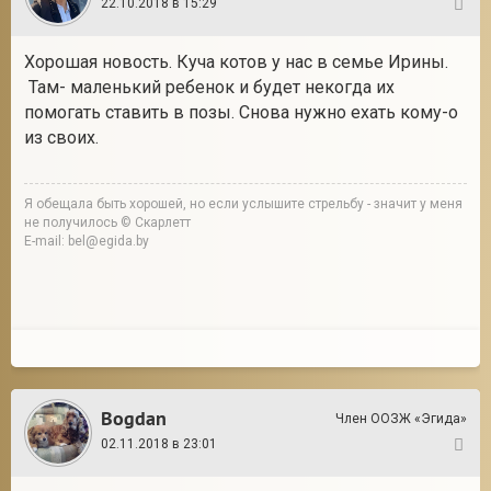
22.10.2018 в 15:29
4
Хорошая новость. Куча котов у нас в семье Ирины.
Там- маленький ребенок и будет некогда их
помогать ставить в позы. Снова нужно ехать кому-о
из своих.
Я обещала быть хорошей, но если услышите стрельбу - значит у меня
не получилось © Скарлетт
E-mail: bel@egida.by
Bogdan
Член ООЗЖ «Эгида»
02.11.2018 в 23:01
5