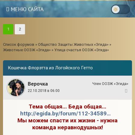
МЕНЮ САЙТА
1
2
Список форумов
»
Общество Защиты Животных «Эгида»
»
Животные ООЗЖ «Эгида»
»
Улица счастья ООЗЖ «Эгида»
Кошечка Флорэтта из Логойского Гетто
Верочка
Член ООЗЖ «Эгида»
22.10.2018 в 06:00
1
Тема общая... Беда общая...
http://egida.by/forum/112-34589-1
Мы можем спасти их жизни - нужна
команда неравнодушных!