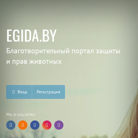
EGIDA.BY
Благотворительный портал защиты
и прав животных
Вход
Регистрация
Мы в соц.сетях: