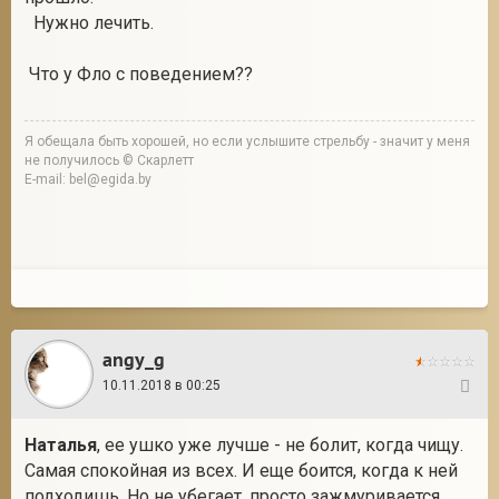
Нужно лечить.
Что у Фло с поведением??
Я обещала быть хорошей, но если услышите стрельбу - значит у меня
не получилось © Скарлетт
E-mail: bel@egida.by
angy_g
10.11.2018 в 00:25
14
Наталья
, ее ушко уже лучше - не болит, когда чищу.
Самая спокойная из всех. И еще боится, когда к ней
подходишь. Но не убегает, просто зажмуривается,