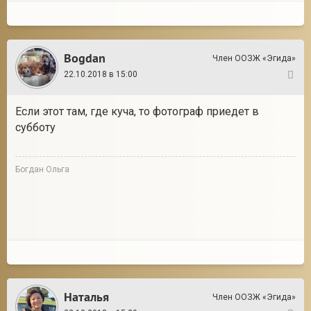
Bogdan
Член ООЗЖ «Эгида»
22.10.2018 в 15:00
3
Если этот там, где куча, то фотограф приедет в
субботу
Богдан Ольга
Наталья
Член ООЗЖ «Эгида»