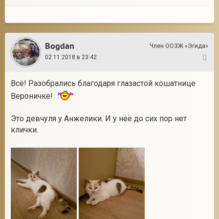
Bogdan
Член ООЗЖ «Эгида»
02.11.2018 в 23:42
7
Всё! Разобрались благодаря глазастой кошатнице
Вероничке!
Это девчуля у Анжелики. И у неё до сих пор нет
клички.