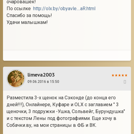
очаровашек!
По ссылке
http://olx.by/obyavle....aR.html
Спасибо за помощь!
Удачи малышкам!
limeva2003
09.06.2016 в 15:50
34
Разместила 3-х щенок на Сэконде (до конца его
дней!!!), Онлайнере, Куфаре и OLX с заглавием " 3
щеночки, 3 подружки -Ушка, Сольвейг, Бурундушка"
и с текстом Лены под фотографиями. Еще хочу в
Собачки.ву, на мои страницы в ФБ и ВК.