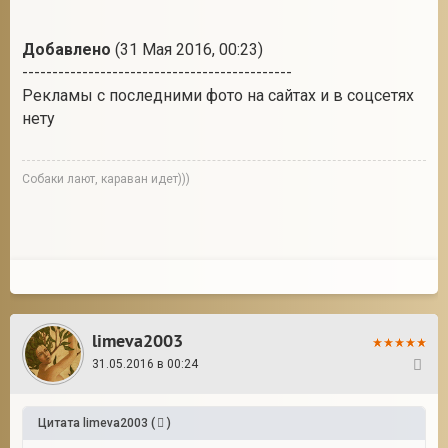
Добавлено
(31 Мая 2016, 00:23)
---------------------------------------------
Рекламы с последними фото на сайтах и в соцсетях
нету
Собаки лают, караван идет)))
limeva2003
31.05.2016 в 00:24
28
Цитата
limeva2003
(
)