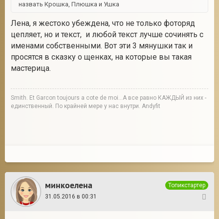
назвать Крошка, Плюшка и Ушка
Лена, я жестоко убеждена, что не только фоторяд
цепляет, но и текст, и любой текст лучше сочинять с
именами собственными. Вот эти 3 мянушки так и
просятся в сказку о щенках, на которые вы такая
мастерица.
Smith. Et Garcon toujours a cote de moi...А все равно КАЖДЫЙ из них -
единственный. По крайней мере у нас внутри. Andyfit
минкоелена
Топикстартер
31.05.2016 в 00:31
29