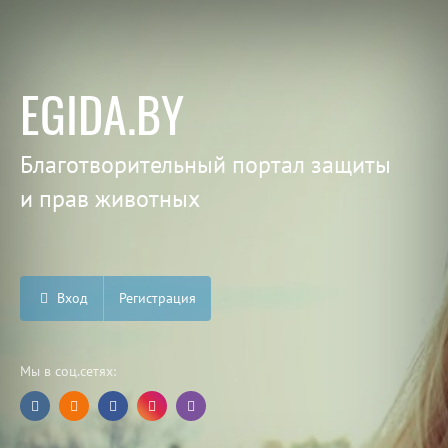
EGIDA.BY
Благотворительный портал защиты
и прав животных
Вход
Регистрация
Мы в соц.сетях: