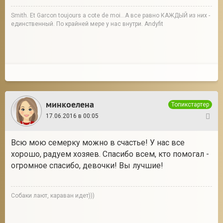
Smith. Et Garcon toujours a cote de moi...А все равно КАЖДЫЙ из них -
единственный. По крайней мере у нас внутри. Andyfit
минкоелена
Топикстартер
17.06.2016 в 00:05
35
Всю мою семерку можно в счастье! У нас все
хорошо, радуем хозяев. Спасибо всем, кто помогал -
огромное спасибо, девочки! Вы лучшие!
Собаки лают, караван идет)))