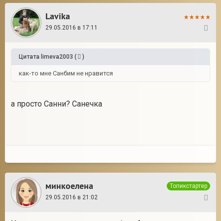
Lavika
29.05.2016 в 17:11
24
Цитата
limeva2003
(
)
как-то мне Санбим не нравится
а просто Санни? Санечка
минкоелена
Топикстартер
29.05.2016 в 21:02
25