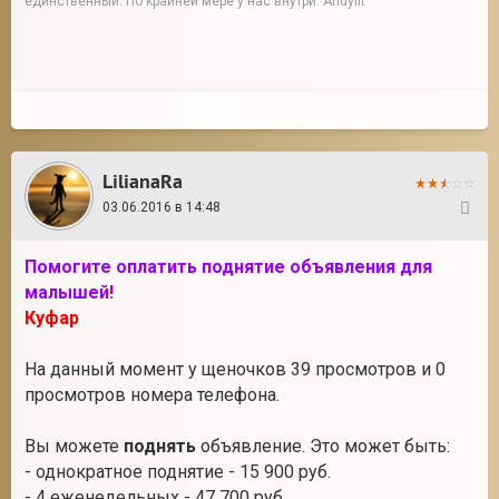
единственный. По крайней мере у нас внутри. Andyfit
LilianaRa
03.06.2016 в 14:48
32
Помогите оплатить поднятие объявления для
малышей!
Куфар
На данный момент у щеночков 39 просмотров и 0
просмотров номера телефона.
Вы можете
поднять
объявление. Это может быть:
- однократное поднятие - 15 900 руб.
- 4 еженедельных - 47 700 руб.