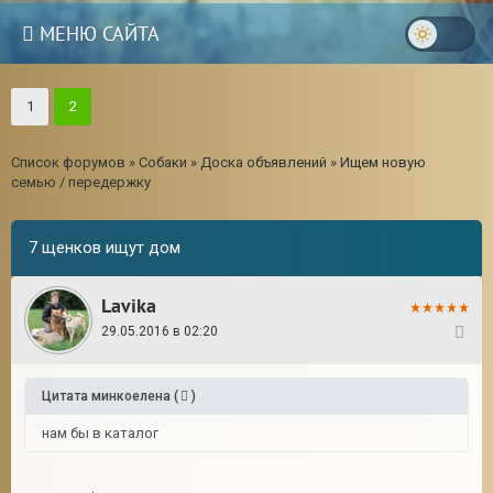
МЕНЮ САЙТА
1
2
Список форумов
»
Собаки
»
Доска объявлений
»
Ищем новую
семью / передержку
7 щенков ищут дом
Lavika
29.05.2016 в 02:20
21
Цитата
минкоелена
(
)
нам бы в каталог