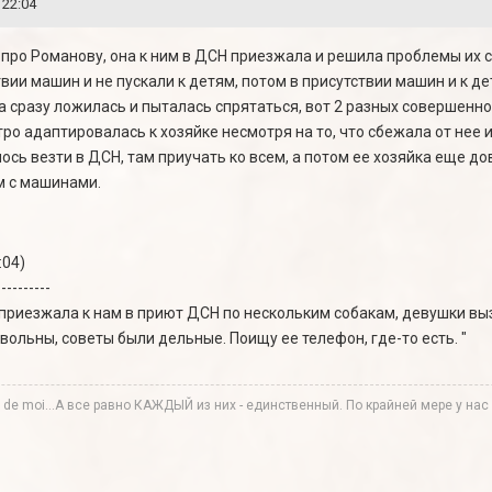
 22:04
 про Романову, она к ним в ДСН приезжала и решила проблемы их 
твии машин и не пускали к детям, потом в присутствии машин и к де
а сразу ложилась и пыталась спрятаться, вот 2 разных совершенно
ро адаптировалась к хозяйке несмотря на то, что сбежала от нее и 
ось везти в ДСН, там приучать ко всем, а потом ее хозяйка еще до
м с машинами.
:04)
----------
приезжала к нам в приют ДСН по нескольким собакам, девушки выз
вольны, советы были дельные. Поищу ее телефон, где-то есть. "
te de moi...А все равно КАЖДЫЙ из них - единственный. По крайней мере у нас в