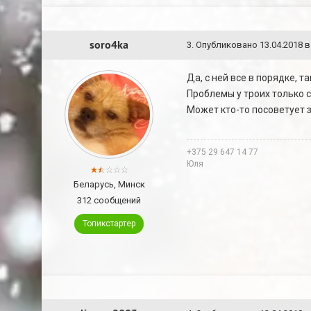
soro4ka
3
.
Опубликовано
13.04.2018 в
Да, с ней все в порядке, 
Проблемы у троих только 
Может кто-то посоветует 
+375 29 647 14 77
Юля
Беларусь, Минск
312 сообщений
Топикстартер