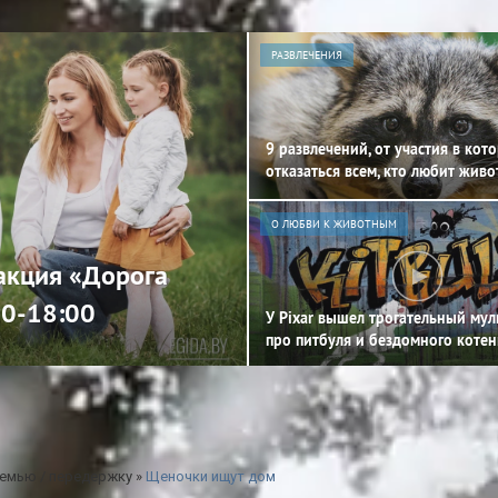
РАЗВЛЕЧЕНИЯ
9 развлечений, от участия в кот
отказаться всем, кто любит жив
О ЛЮБВИ К ЖИВОТНЫМ
 акция «Дорога
00-18:00
У Pixar вышел трогательный му
про питбуля и бездомного котен
емью / передержку
»
Щеночки ищут дом