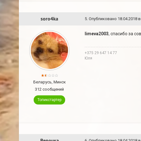
soro4ka
5
.
Опубликовано
18.04.2018 в
limeva2003
, спасибо за с
+375 29 647 14 77
Юля
Беларусь, Минск
312 сообщений
Топикстартер
Верочка
6
.
Опубликовано
18.04.2018 в