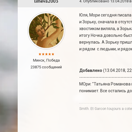
limeva2003
4
.
Опубликовано
13.04.2018 в
Юля, Мори сегодня писала
и Зорьку, сначала в отсутс
хвостиком виляла, а Зорьк
итогу Ночка довольно быст
вернулась. А Зорьку пришл
и рядом с людьми, и рядо
Минск, Победа
23875 сообщений
Добавлено
(13.04.2018, 22
-----------------------------------
МОри: "Татьяна Романова 
понимает. Все остались до
Smith. Et Garcon toujours a co