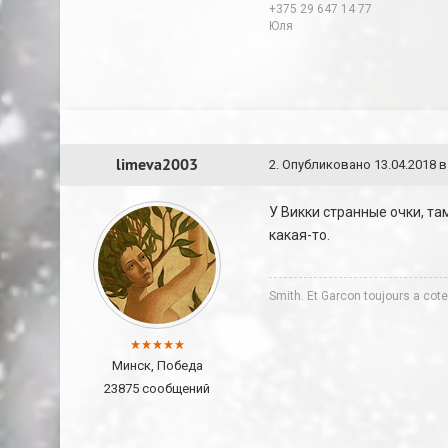
+375 29 647 14 77
Юля
limeva2003
2
.
Опубликовано
13.04.2018 в
У Викки странные очки, та
какая-то.
Smith. Et Garcon toujours a co
Минск, Победа
23875 сообщений