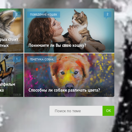
2
ПОВЕДЕНИЕ КОШЕК
2
орых стоит
отных
Понимаете ли Вы свою кошку?
1
ГЕНЕТИКА СОБАК
льтфильм
ка
Способны ли собаки различать цвета?