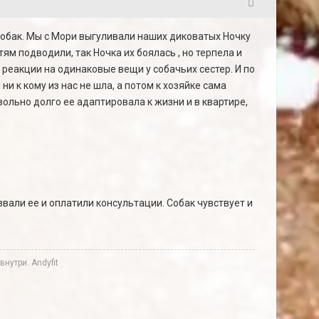
4
собак. Мы с Мори выгуливали наших диковатых Ночку
тям подводили, так Ночка их боялась , но терпела и
 реакции на одинаковые вещи у собачьих сестер. И по
ни к кому из нас не шла, а потом к хозяйке сама
вольно долго ее адаптировала к жизни и в квартире,
вали ее и оплатили консультации. Собак чувствует и
нутри. Andyfit