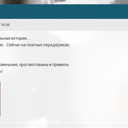
 16:56
ьная история....
ие... Сейчас на платных передержках.
ровенькие, проглистованы и привиты.
ь!