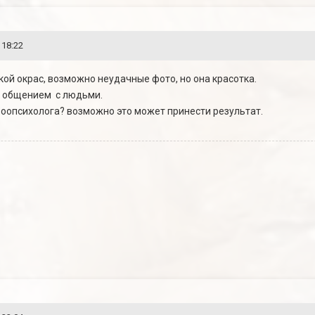
 18:22
такой окрас, возможно неудачные фото, но она красотка.
с общением с людьми.
зоопсихолога? возможно это может принести результат.