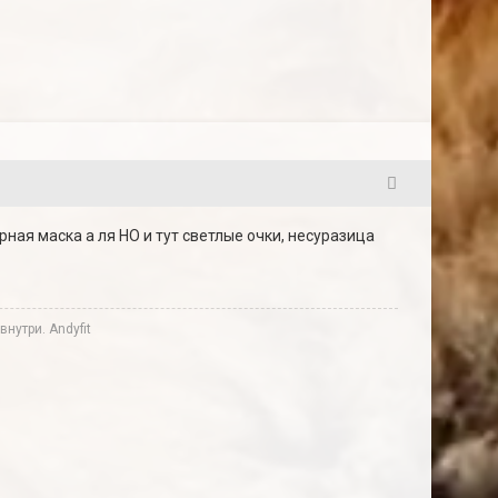
2
рная маска а ля НО и тут светлые очки, несуразица
нутри. Andyfit