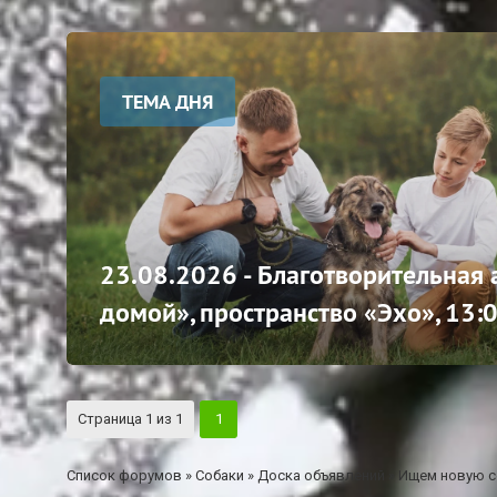
ТЕМА ДНЯ
23.08.2026 - Благотворительная
домой», пространство «Эхо», 13:
Страница
1
из
1
1
Список форумов
»
Собаки
»
Доска объявлений
»
Ищем новую с