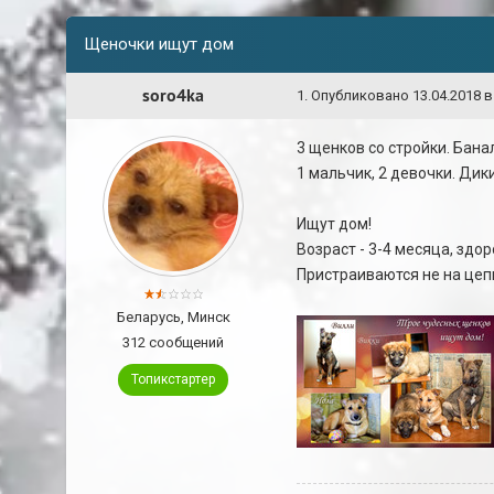
Щеночки ищут дом
soro4ka
1
.
Опубликовано
13.04.2018 в
3 щенков со стройки. Банал
1 мальчик, 2 девочки. Дик
Ищут дом!
Возраст - 3-4 месяца, здо
Пристраиваются не на цеп
Беларусь, Минск
312 сообщений
Топикстартер