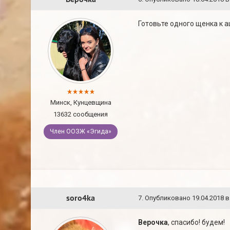
Готовьте одного щенка к а
Минск, Кунцевщина
13632 сообщения
Член ООЗЖ «Эгида»
soro4ka
7
.
Опубликовано
19.04.2018 в
Верочка
, спасибо! будем!