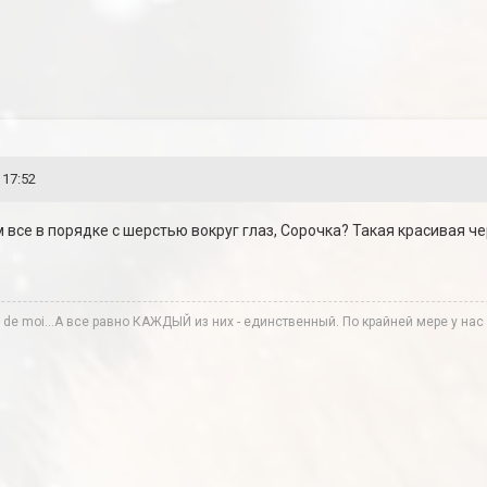
 17:52
м все в порядке с шерстью вокруг глаз, Сорочка? Такая красивая че
te de moi...А все равно КАЖДЫЙ из них - единственный. По крайней мере у нас в