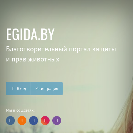
EGIDA.BY
Благотворительный портал защиты
и прав животных
Вход
Регистрация
Мы в соц.сетях: