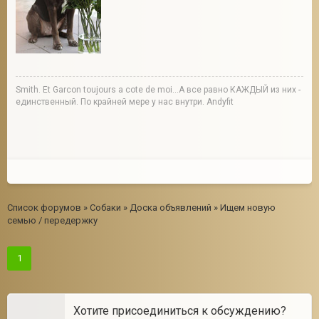
Smith. Et Garcon toujours a cote de moi...А все равно КАЖДЫЙ из них -
единственный. По крайней мере у нас внутри. Andyfit
Список форумов
»
Собаки
»
Доска объявлений
»
Ищем новую
семью / передержку
1
Хотите присоединиться к обсуждению?