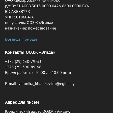
ОАО «Беларусбанк», ф-л №500
р/с BY21 AKBB 3015 0000 0426 6600 0000 BYN
BIC AKBBBY2X
УНП 101860476
получатель: ООЗЖ «Эгида»
назначение: пожертвование
Все виды помощи
Контакты ООЗЖ «Эгида»
+375 (29) 630-79-33
+375 (29) 396-89-68
Время работы: c 10:00 до 18:00 пн-пт
E-mail: veronika_khantsevich@egida.by
Адрес для писем
Юридический адрес ООЗЖ «Эгида»: