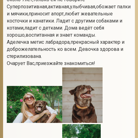
Суперпозитивная,активная,улыбчивая,обожает палки
и мячики,приносит апорт,любит жевательные
косточки и канатики. Ладит с другими собаками и
2
котами,ладит с детками. Дома ведёт себя
хорошо,воспитанная и знает команды.
Аделечка метис лабрадора,прекрасный характер и
доброжелательность ко всем. Девочка здорова и
стерилизована.
Очарует Вас,приезжайте знакомиться!