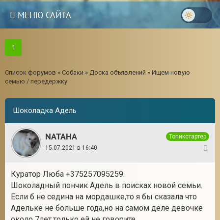
МЕНЮ САЙТА
1
Список форумов
»
Собаки
»
Доска объявлений
»
Ищем новую
семью / передержку
Шоколадка Адель
NATAHA
Топикстартер
15.07.2021 в 16:40
1
Куратор Люба +375257095259.
3
Шоколадный пончик Адель в поисках новой семьи.
Если б не седина на мордашке,то я бы сказала что
Адельке не больше года,но на самом деле девочке
около 7лет,только ей не говорите