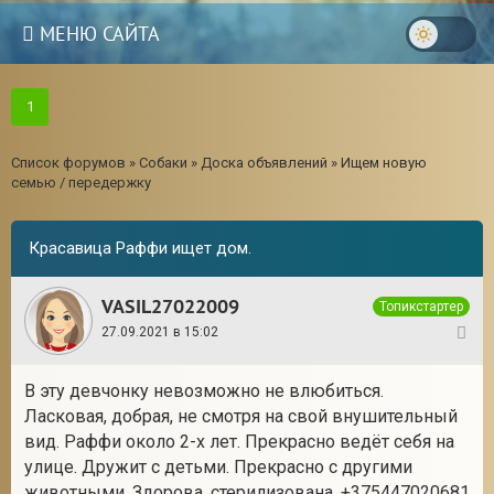
МЕНЮ САЙТА
1
Список форумов
»
Собаки
»
Доска объявлений
»
Ищем новую
семью / передержку
Красавица Раффи ищет дом.
VASIL27022009
Топикстартер
27.09.2021 в 15:02
1
В эту девчонку невозможно не влюбиться.
3
Ласковая, добрая, не смотря на свой внушительный
вид. Раффи около 2-х лет. Прекрасно ведёт себя на
улице. Дружит с детьми. Прекрасно с другими
животными. Здорова, стерилизована. +375447020681