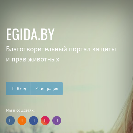
EGIDA.BY
Благотворительный портал защиты
и прав животных
Вход
Регистрация
Мы в соц.сетях: