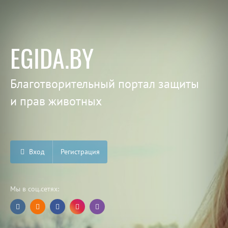
EGIDA.BY
Благотворительный портал защиты
и прав животных
Вход
Регистрация
Мы в соц.сетях: