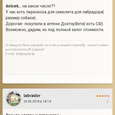
dolcek
, , на какое число??
У нас есть переноска для самолета для лабрадора(
размер собаки).
Дорогая- покупали в аптеке ДокторВета( есть СФ).
Возможно, дадим, но под полный залог стоимости.
Я обещала быть хорошей, но если услышите стрельбу - значит у меня
не получилось © Скарлетт
E-mail: bel@egida.by
labrador
25.06.2018 в 18:14
3