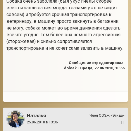
Собака очень заболела (был укус пчелы скорее
всего и заплыла вся морда, глазами уже не видит
совсем) и требуется срочная транспортировка к
ветеринару, в машину просто закинуть в багажник
2
не могу, собака может во время движения сделать
все что угодно. Тем более она немного агрессивная
(сторожевая) и сильно сопротивляется
транспортировке и не хочет сама залазить в машину.
Сообщение отредактировал:
dolcek
-
Среда, 27.06.2018, 10:56
Наталья
Член ООЗЖ «Эгида»
25.06.2018 в 13:36
2