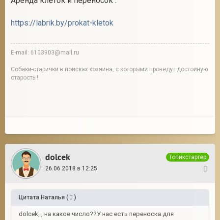
Аренда клеток и переносок :
https://labrik.by/prokat-kletok
E-mail: 6103903@mail.ru
Собаки-старички в поисках хозяина, с которыми проведут достойную
старость !
dolcek
Топикстартер
26.06.2018 в 12:25
4
Цитата
Наталья
(
)
dolcek, , на какое число??У нас есть переноска для