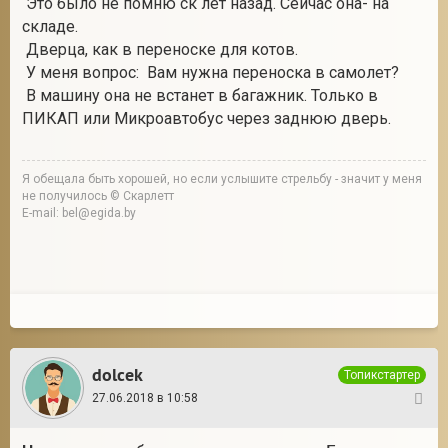
Это было не помню ск лет назад. Сейчас она- на
складе.
Дверца, как в переноске для котов.
У меня вопрос: Вам нужна переноска в самолет?
В машину она не встанет в багажник. Только в
ПИКАП или Микроавтобус через заднюю дверь.
Я обещала быть хорошей, но если услышите стрельбу - значит у меня
не получилось © Скарлетт
E-mail: bel@egida.by
dolcek
Топикстартер
27.06.2018 в 10:58
6