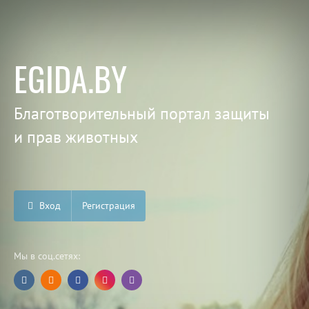
EGIDA.BY
Благотворительный портал защиты
и прав животных
Вход
Регистрация
Мы в соц.сетях: