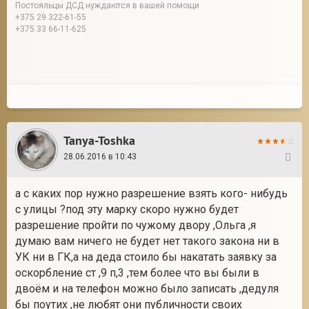
Постояльцы ДСД нуждаются в вашей помощи
+375 29 322-61-55
+375 33 66-11-625
Tanya-Toshka
28.06.2016 в 10:43
11
а с каких пор нужно разрешение взять кого- нибудь
с улицы ?под эту марку скоро нужно будет
разрешение пройти по чужому двору ,Ольга ,я
думаю вам ничего не будет нет такого закона ни в
УК ни в ГК,а на деда стоило бы накатать заявку за
оскорбление ст ,9 п,3 ,тем более что вы были в
двоём и на телефон можно было записать ,дедуля
бы поутих ,не любят они публичности своих