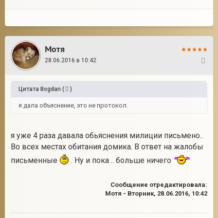
Мотя
28.06.2016 в 10:42
10
Цитата
Bogdan
(
)
я дала объяснение, это не протокол.
я уже 4 раза давала обьяснения милиции письмено..
Во всех местах обитания домика. В ответ на жалобы
письменные
. Ну и пока .. больше ничего
Сообщение отредактировала:
Мотя
-
Вторник, 28.06.2016, 10:42