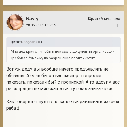
Nasty
Юрист «Анималекс»
28.06.2016 в 15:15
17
Цитата
Bogdan
(
)
Мне дед кричал, чтобы я показала документы организации.
Требовал бумажку на разрешение ловить котят.
Вот уж деду вы вообще ничего предъявлять не
обязаны. А если бы он вас паспорт попросил
показать, показали бы? с пропиской. А то вдруг у вас
регистрация не минская, а вы тут околачиваетесь.
Как говорится, нужно по капле выдавливать из себя
раба ;)