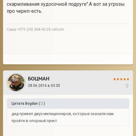
скармливания худосочной подруге".А вот за угрозы
про череп-есть.
Саша +375 (29) 368-42-25 velcom
БОЦМАН
28.06.2016 в 03:35
7
Цитата
Bogdan
(
)
дед привел двух милиционеров, которые сказали нам
пройти в опорный пункт