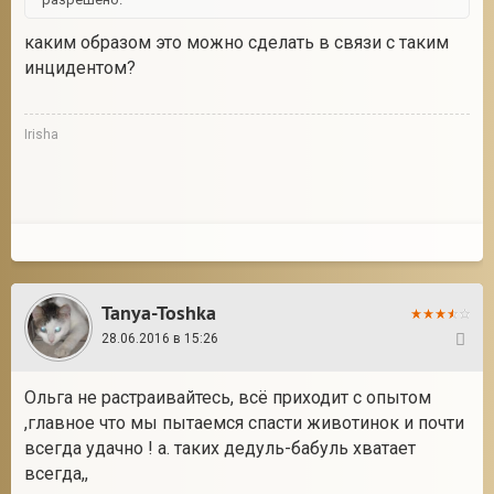
каким образом это можно сделать в связи с таким
инцидентом?
Irisha
Tanya-Toshka
28.06.2016 в 15:26
19
Ольга не растраивайтесь, всё приходит с опытом
,главное что мы пытаемся спасти животинок и почти
всегда удачно ! а. таких дедуль-бабуль хватает
всегда,,