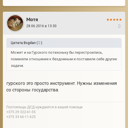
Мотя
28.06.2016 в 13:30
15
Цитата
Bogdan
(
)
Может и на Гурского потихоньку бы перестроились,
поменяли отношение к бездомным и поставили себе другие
задачи.
гурского это просто инструмент. Нужны изменения
со стороны государства.
Постояльцы ДСД нуждаются в вашей помощи
+375 29 322-61-55
+375 33 66-11-625