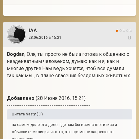
IAA
28.06.2016 в 15:21
18
Bogdan
, Оля, ты просто не была готова к общению с
неадекватным человеком, думаю как и я, как и
многие другие.Нам ведь хочется, чтоб все думали
так как мы , в плане спасения бездомных животных.
Добавлено
(28 Июня 2016, 15:21)
---------------------------------------------
Цитата
Nasty
(
)
на самом деле это дело, где нам бы всем сплотиться и
объяснить милиции, что то, что прямо не запрещено -
разрешено.