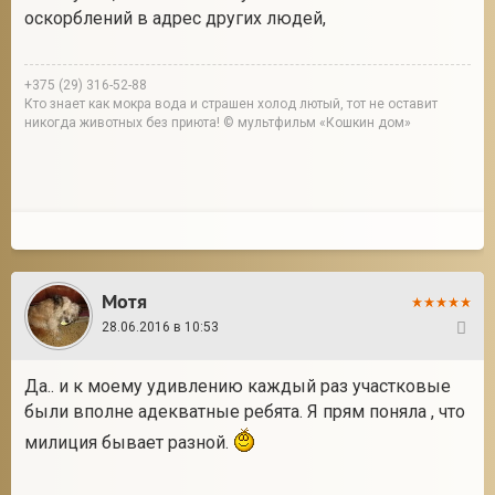
оскорблений в адрес других людей,
+375 (29) 316-52-88
Кто знает как мокра вода и страшен холод лютый, тот не оставит
никогда животных без приюта! © мультфильм «Кошкин дом»
Мотя
28.06.2016 в 10:53
12
Да.. и к моему удивлению каждый раз участковые
были вполне адекватные ребята. Я прям поняла , что
милиция бывает разной.