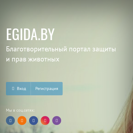
EGIDA.BY
Благотворительный портал защиты
и прав животных
Вход
Регистрация
Мы в соц.сетях: