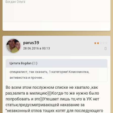
Богдан Ольга
parus39
28.06.2016 в 00:13
6
Цитата
Bogdan
(
)
специалист, так сказать, 1 категории! Комсомолка,
активистка и прочее...
Во всем этом послужном списке не хватало ,как
раз,залета в милицию)))Когда-то же нужно было
попробовать и это))Утешает лишь то,что в УК нет
статьи,предусматривающей наказание за
"незаконный отлов тощих котят для последующего