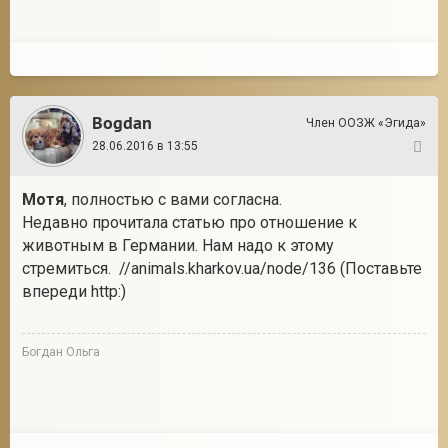
Bogdan
Член ООЗЖ «Эгида»
28.06.2016 в 13:55
16
Мотя
, полностью с вами согласна.
Недавно прочитала статью про отношение к
животным в Германии. Нам надо к этому
стремиться. //animals.kharkov.ua/node/136 (Поставьте
впереди http:)
Богдан Ольга