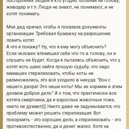
посторонних людей я кто угодно: больная на голову,
живодер и т.п. Люди не знают, не понимают, и не
хотят понимать.
Мне дед кричал, чтобы я показала документы
организации. Требовал бумажку на разрешение
ловить котят.
А что я покажу? Ну, что я ему могу объяснить?
Если человек втемяшил себе что-то в голову, он и
слушать не будет. Когда я пыталась объяснить, что у
котят есть шанс найти лучшую судьбу, что надо
мамашек стерилизовать, чтобы коты не
размножались, это всё уходило в никуда. "Вон с
нашего двора! Это наши коты! Мы их кормим и этим
делаем доброе дело." А о том, что практически все
котята смертники, да и взрослые животные тоже,
никто не думает((( Никто даже не задумывается, что
проблему может решить стерилизация. Вот
покормить - это хорошее дело, а стерилизовать - это
противоестественно, да и денег жалко. Хотя на