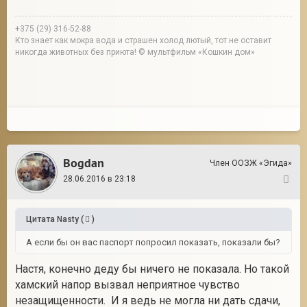
+375 (29) 316-52-88
Кто знает как мокра вода и страшен холод лютый, тот не оставит
никогда животных без приюта! © мультфильм «Кошкин дом»
Bogdan
Член ООЗЖ «Эгида»
28.06.2016 в 23:18
20
Цитата
Nasty
(
)
А если бы он вас паспорт попросил показать, показали бы?
Настя, конечно деду бы ничего не показала. Но такой
хамский напор вызвал неприятное чувство
незащищенности. И я ведь не могла ни дать сдачи,