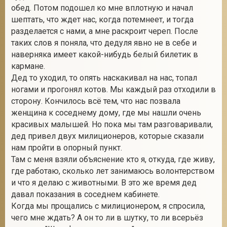
обед. Потом подошел ко мне вплотную и начал
шептать, что ждет нас, когда потемнеет, и тогда
разделается с нами, а мне раскроит череп. После
таких слов я поняла, что дедуля явно не в себе и
наверняка имеет какой-нибудь белый билетик в
кармане.
Дед то уходил, то опять наскакивал на нас, топал
ногами и прогонял котов. Мы каждый раз отходили в
сторону. Кончилось всё тем, что нас позвала
женщина к соседнему дому, где мы нашли очень
красивых малышей. Но пока мы там разговаривали,
дед привел двух милиционеров, которые сказали
нам пройти в опорный пункт.
Там с меня взяли объяснение кто я, откуда, где живу,
где работаю, сколько лет занимаюсь волонтерством
и что я делаю с животными. В это же время дед
давал показания в соседнем кабинете.
Когда мы прощались с милиционером, я спросила,
чего мне ждать? А он то ли в шутку, то ли всерьёз