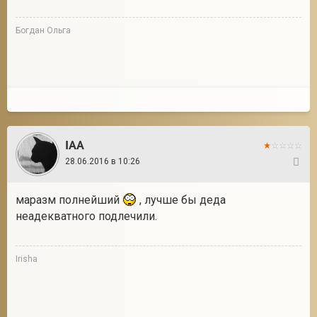
Богдан Ольга
IAA
28.06.2016 в 10:26
9
маразм полнейший
, лучше бы деда
неадекватного подлечили.
Irisha