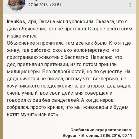
27.06.2016 в 23:51
3
IrenKos
, Ира, Оксана меня успокоила. Сказала, что я
дала объяснение, это не протокол. Скорее всего этим
и закончится.
Объяснение я прочитала, там всё как было. Кто я, где
живу, где работаю, сколько волонтерствую, что
пристраиваю животных бесплатно. Написано, что
дед предъявил претензии, и что потом пришли
милиционеры. Без подробностей, но по существу. На
деда ничего я не писала, потому что, во-первых, не
хочу никакого продолжения, а, во-вторых, дед видно
очень умный, все свои действия совершал и
говорил слова без свидетелей. А когда народ
собрался, просто кричал, что мы живодеры и будем
котят мучить или есть.
Сообщение отредактировала:
Bogdan
-
Вторник, 28.06.2016, 00:11