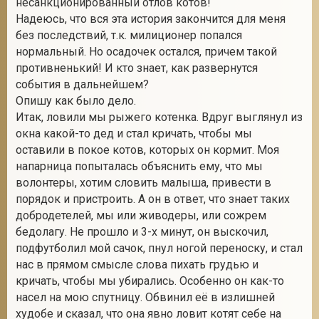
несанкционированный отлов котов!
Надеюсь, что вся эта история закончится для меня
без последствий, т.к. милиционер попался
нормальный. Но осадочек остался, причем такой
2
противненький! И кто знает, как развернутся
события в дальнейшем?
Опишу как было дело.
Итак, ловили мы рыжего котенка. Вдруг выглянул из
окна какой-то дед и стал кричать, чтобы мы
оставили в покое котов, которых он кормит. Моя
напарница попыталась объяснить ему, что мы
волонтеры, хотим словить малыша, привести в
порядок и пристроить. А он в ответ, что знает таких
добродетелей, мы или живодеры, или сожрем
бедолагу. Не прошло и 3-х минут, он выскочил,
подфутболил мой сачок, пнул ногой переноску, и стал
нас в прямом смысле слова пихать грудью и
кричать, чтобы мы убирались. Особенно он как-то
насел на мою спутницу. Обвинил её в излишней
худобе и сказал, что она явно ловит котят себе на