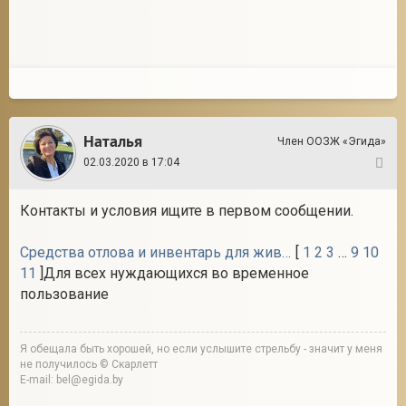
2
Наталья
Член ООЗЖ «Эгида»
02.03.2020 в 17:04
2
Контакты и условия ищите в первом сообщении.
Средства отлова и инвентарь для животных
[
1
2
3
…
9
10
11
]Для всех нуждающихся во временное
пользование
Я обещала быть хорошей, но если услышите стрельбу - значит у меня
не получилось © Скарлетт
E-mail: bel@egida.by