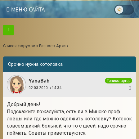
МЕНЮ САЙТА
1
Список форумов
»
Разное
»
Архив
Срочно нужна котоловка
YanaBah
Топикстартер
02.03.2020 в 14:34
1
Добрый день!
Подскажите пожалуйста, есть ли в Минске проф
ловцы или где можно одолжить котоловку? Котёнок
совсем дикий, больной, что-то с шеей, надо срочно
поймать. Советы приветствуются.