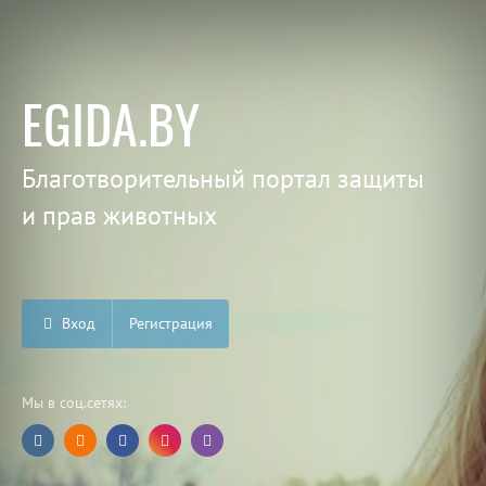
EGIDA.BY
Благотворительный портал защиты
и прав животных
Вход
Регистрация
Мы в соц.сетях: