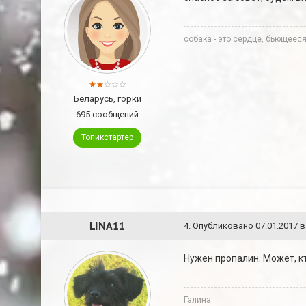
собака - это сердце, бьющееся
Беларусь, горки
695 сообщений
Топикстартер
LINA11
4
.
Опубликовано
07.01.2017 в
Нужен пропалин. Может, кт
Галина