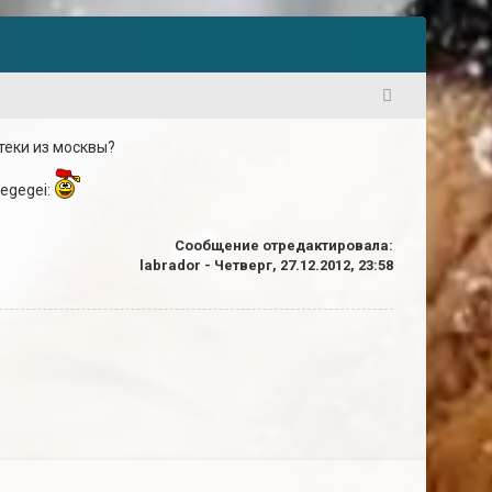
1
теки из москвы?
:egegei:
Сообщение отредактировала:
labrador
-
Четверг, 27.12.2012, 23:58