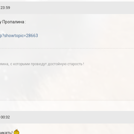
 23:59
у Пропалина :
php?showtopic=28663
яина, с которыми проведут достойную старость !
 00:32
никать!