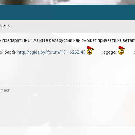
 22:16
ть препарат ПРОПАЛИН в беларуссии или сможет привезти из ветап
ей барби
http://egida.by/forum/101-6262-43
:egegei:
 у ног