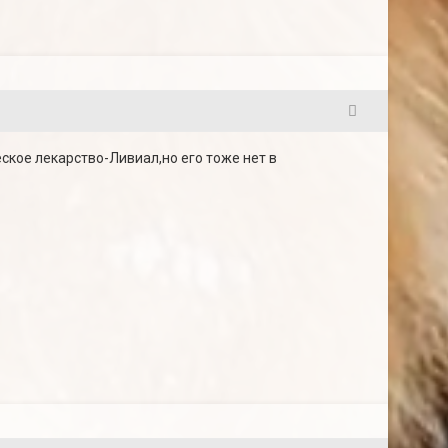
7
кое лекарство-Ливиал,но его тоже нет в