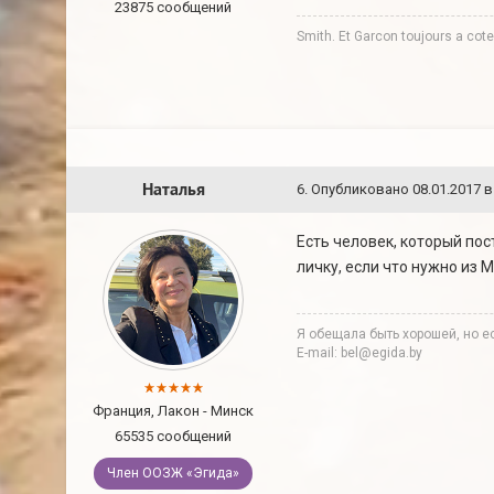
23875 сообщений
Smith. Et Garcon toujours a co
Наталья
6
.
Опубликовано
08.01.2017 в
Есть человек, который пос
личку, если что нужно из 
Я обещала быть хорошей, но ес
E-mail: bel@egida.by
Франция, Лакон - Минск
65535 сообщений
Член ООЗЖ «Эгида»