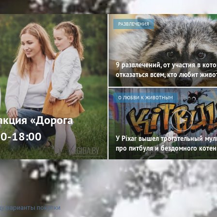
РАЗВЛЕЧЕНИЯ
9 развлечений, от участия в кот
отказаться всем, кто любит жив
О ЛЮБВИ К ЖИВОТНЫМ
 акция «Дорога
00-18:00
У Pixar вышел трогательный му
про питбуля и бездомного котен
у варианты покупки