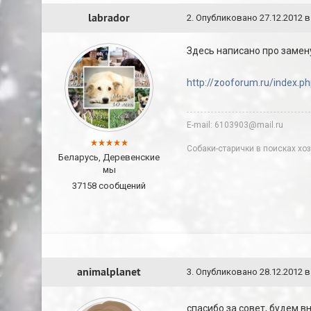
labrador
2
.
Опубликовано
27.12.2012 в
Здесь написано про замен
http://zooforum.ru/index.
E-mail: 6103903@mail.ru
Собаки-старички в поисках хоз
Беларусь, Деревенские
мы
37158 сообщений
animalplanet
3
.
Опубликовано
28.12.2012 в
cпасибо за совет, будем в