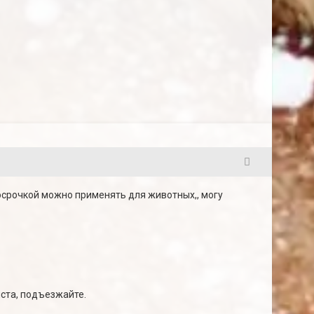
5
росрочкой можно применять для животных,, могу
йста, подъезжайте.