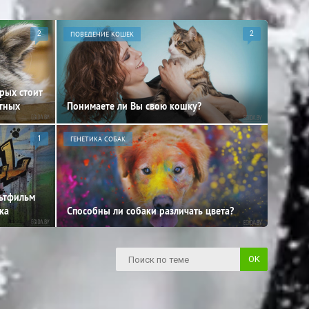
2
ПОВЕДЕНИЕ КОШЕК
2
орых стоит
отных
Понимаете ли Вы свою кошку?
1
ГЕНЕТИКА СОБАК
льтфильм
ка
Способны ли собаки различать цвета?