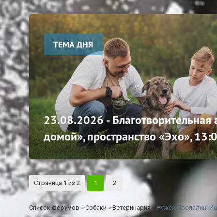
ТЕМА ДНЯ
23.08.2026 - Благотворительная
домой», пространство «Эхо», 13:
Страница
1
из
2
1
2
Список форумов
»
Собаки
»
Ветеринария
»
Нужен Пропалин. Ищ