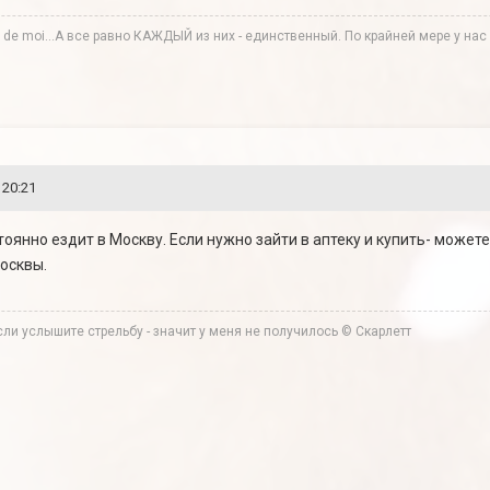
te de moi...А все равно КАЖДЫЙ из них - единственный. По крайней мере у нас в
 20:21
тоянно ездит в Москву. Если нужно зайти в аптеку и купить- может
Москвы.
ли услышите стрельбу - значит у меня не получилось © Скарлетт