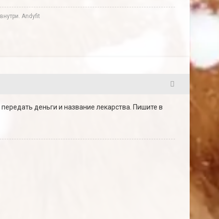
нутри. Andyfit
6
е передать деньги и название лекарства. Пишите в