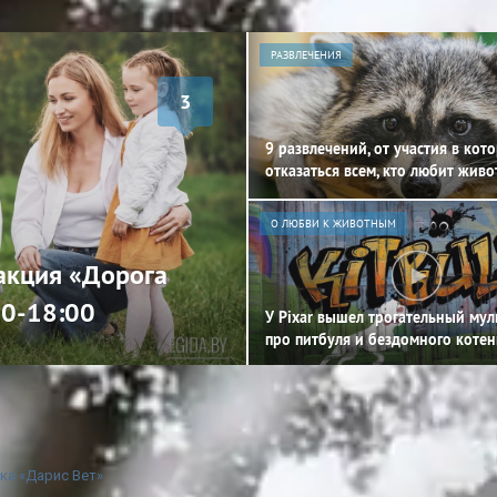
РАЗВЛЕЧЕНИЯ
3
9 развлечений, от участия в кот
отказаться всем, кто любит жив
О ЛЮБВИ К ЖИВОТНЫМ
 акция «Дорога
00-18:00
У Pixar вышел трогательный му
про питбуля и бездомного котен
ка «Дарис Вет»