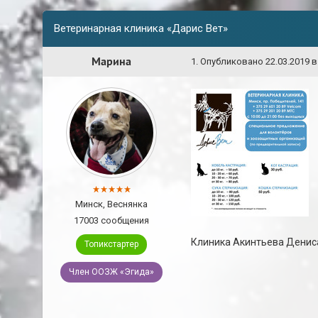
Ветеринарная клиника «Дарис Вет»
Марина
1
.
Опубликовано
22.03.2019 в
Минск, Веснянка
17003 сообщения
Клиника Акинтьева Дениса
Топикстартер
Член ООЗЖ «Эгида»