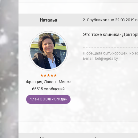
Наталья
2
.
Опубликовано
22.03.2019 в
Это тоже клиника- Доктор
Я обещала быть хорошей, но ес
E-mail: bel@egida.by
Франция, Лакон - Минск
65535 сообщений
Член ООЗЖ «Эгида»