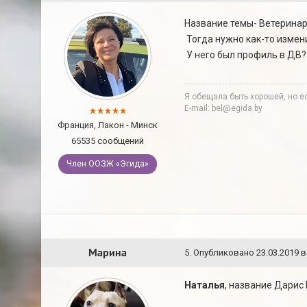
Название темы- Ветерина
Тогда нужно как-то измен
У него был профиль в ДВ?
Я обещала быть хорошей, но ес
E-mail: bel@egida.by
Франция, Лакон - Минск
65535 сообщений
Член ООЗЖ «Эгида»
Марина
5
.
Опубликовано
23.03.2019 в
Наталья
, название Дарис