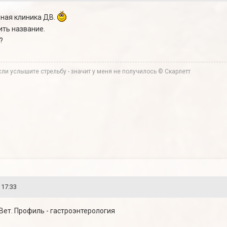
рная клиника ДВ.
ить название.
?
ли услышите стрельбу - значит у меня не получилось © Скарлетт
 17:33
 Вет. Профиль - гастроэнтерология