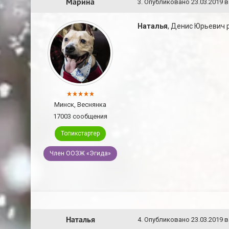
Марина
3
.
Опубликовано
23.03.2019 в
Наталья
, Денис Юрьевич 
Минск, Веснянка
17003 сообщения
Топикстартер
Член ООЗЖ «Эгида»
Наталья
4
.
Опубликовано
23.03.2019 в