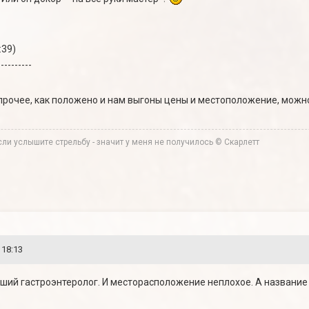
:39)
----------
прочее, как положено и нам выгоны цены и местоположение, можно
ли услышите стрельбу - значит у меня не получилось © Скарлетт
 18:13
ший гастроэнтеролог. И месторасположение неплохое. А название 