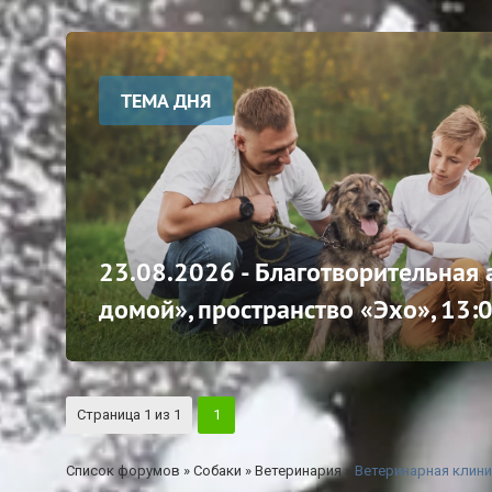
ТЕМА ДНЯ
23.08.2026 - Благотворительная
домой», пространство «Эхо», 13:
Страница
1
из
1
1
Список форумов
»
Собаки
»
Ветеринария
»
Ветеринарная клини