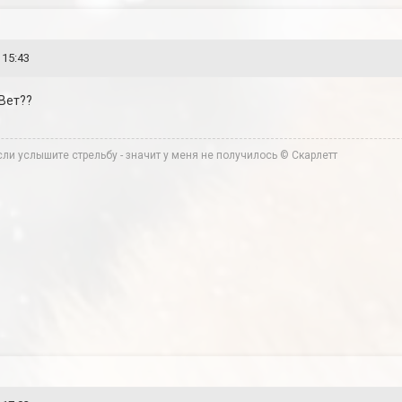
 15:43
Вет??
ли услышите стрельбу - значит у меня не получилось © Скарлетт