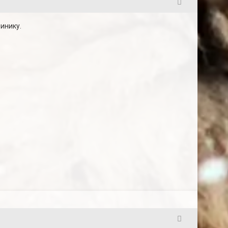
3
инику.
4