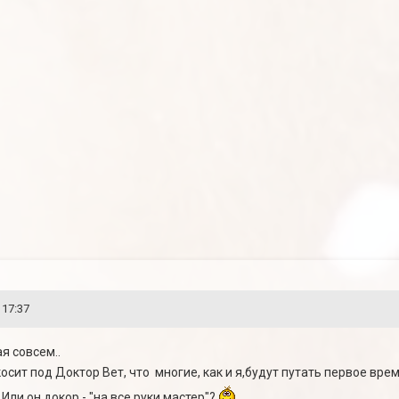
 17:37
я совсем..
косит под Доктор Вет, что многие, как и я,будут путать первое врем
Или он докор - "на все руки мастер"?