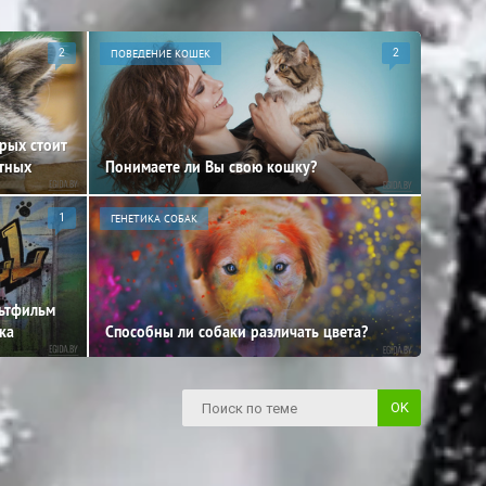
2
ПОВЕДЕНИЕ КОШЕК
2
орых стоит
отных
Понимаете ли Вы свою кошку?
1
ГЕНЕТИКА СОБАК
льтфильм
ка
Способны ли собаки различать цвета?