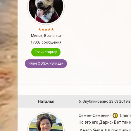
Минск, Веснянка
17003 сообщения
Топикстартер
Член ООЗЖ «Эгида»
Наталья
6
.
Опубликовано
23.03.2019 в
Семен-Семеныч!
Слепа
Но это его Дарис- Вет так 
У него был в ДВ профиль? 