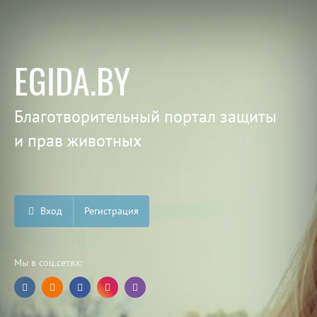
EGIDA.BY
Благотворительный портал защиты
и прав животных
Вход
Регистрация
Мы в соц.сетях: