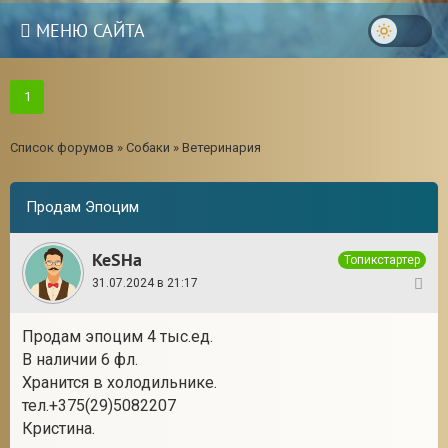
МЕНЮ САЙТА
1
Список форумов
»
Собаки
»
Ветеринария
Продам Эпоцим
KeSHa
Топикстартер
31.07.2024 в 21:17
1
Продам эпоцим 4 тыс.ед.
В наличии 6 фл.
3
Хранится в холодильнике.
тел.+375(29)5082207
Кристина.