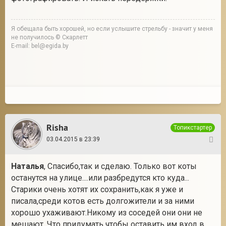
Я обещала быть хорошей, но если услышите стрельбу - значит у меня
не получилось © Скарлетт
E-mail: bel@egida.by
Risha
Топикстартер
03.04.2015 в 23:39
7
Наталья
, Спасибо,так и сделаю. Только вот коты
останутся на улице....или разбредутся кто куда...
Старики очень хотят их сохранить,как я уже и
писала,среди котов есть долгожители и за ними
хорошо ухаживают.Никому из соседей они они не
мешают. Что придумать чтобы оставить им вход в