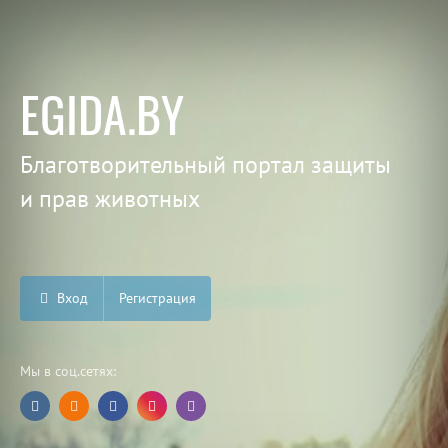
EGIDA.BY
Благотворительный портал защиты
и прав животных
Вход
Регистрация
Мы в соц.сетях: