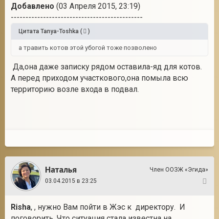
Добавлено
(03 Апреля 2015, 23:19)
---------------------------------------------
Цитата
Tanya-Toshka
(
)
а травить котов этой убогой тоже позволено
Да,она даже записку рядом оставила-яд для котов.
А перед приходом участкового,она помыла всю
территорию возле входа в подвал.
Наталья
Член ООЗЖ «Эгида»
03.04.2015 в 23:25
6
Risha
, , нужно Вам пойти в Жэс к директору. И
поговорить. Что ситуация стала известна на