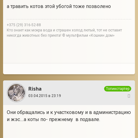
а травить котов этой убогой тоже позволено
+375 (29) 316-52-88
Кто знает как мокра вода и страшен холод лютый, тот не оставит
никогда животных без приюта! © мультфильм «Кошкин дом»
Risha
Топикстартер
03.04.2015 в 23:19
5
Они обращались и к участковому и в администрацию
и жэс....а коты по- прежнему в подвале.