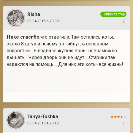
Risha
Топикстартер
03.04.2015 в 23:09
3
ffake спасибо
,что ответили. Там остались коты,
около 8 штук и почему-то гибнут, в основном
подростки... В подвале жуткая вонь...невозможно
дышать... Через дверь они не идут.... Старики так
надеются на помощь.... Для них эти коты-вся жизнь!
Tanya-Toshka
03.04.2015 в 23:12
4