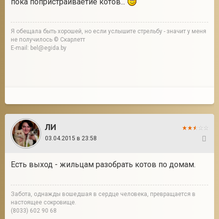
пока попристраиваетие котов...
Я обещала быть хорошей, но если услышите стрельбу - значит у меня
не получилось © Скарлетт
E-mail: bel@egida.by
ЛИ
03.04.2015 в 23:58
11
Есть выход - жильцам разобрать котов по домам.
Забота, однажды вошедшая в сердце человека, превращается в
настоящее сокровище.
(8033) 602 90 68