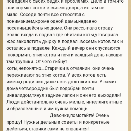
поведали о своих бедах и проблемах. Дело в том,что
они кормят котов в своем дворе,а их там не
мало...Соседи почти все относятся с
пониманием,кроме одной дамы,недавно
2
поселившейся в их доме. Она рассыпала отраву
возле входа в подвал,где обитали коты,уговорила
жэс заколотить дырку в подвал...восемь котов так и
остались в подвале. Каждый вечер они спускаются
покормить этих котов и почти каждый день находят
там трупики...От чего гибнут
коты,непонятно....Старички в отчаянии...они очень
переживают за этих котов. У всех котов есть
имена,среди них даже есть долгожители...У самих
дома четверо,один был подобран почти
инвалидом,тянул задние лапки и они его выходили!
Люди действительно очень милые, интеллигентные
и образованные и им нужна помощь.
Девочки,помогайте! Очень
прошу! Нужны дельные советы и конкретные
действия, старики сами не справятся!