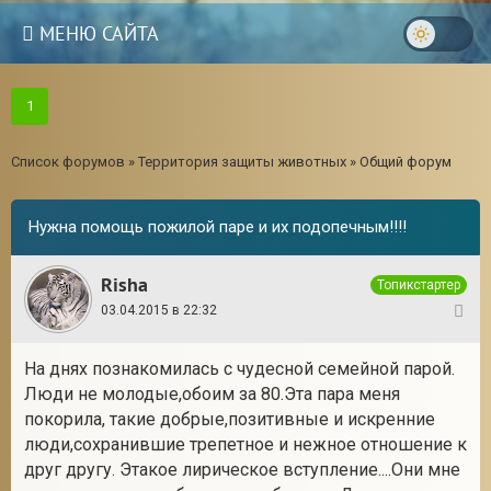
МЕНЮ САЙТА
1
Список форумов
»
Территория защиты животных
»
Общий форум
Нужна помощь пожилой паре и их подопечным!!!!
Risha
Топикстартер
03.04.2015 в 22:32
1
На днях познакомилась с чудесной семейной парой.
Люди не молодые,обоим за 80.Эта пара меня
3
покорила, такие добрые,позитивные и искренние
люди,сохранившие трепетное и нежное отношение к
друг другу. Этакое лирическое вступление....Они мне