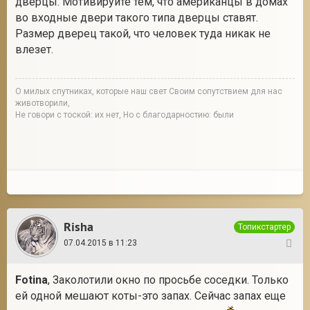
дверцы. Мотивируйте тем, что американцы в домах
во входные двери такого типа дверцы ставят.
Размер дверец такой, что человек туда никак не
влезет.
О милых спутниках, которые наш свет Своим сопутствием для нас
животворили,
Не говори с тоской: их нет, Но с благодарностию: были
Risha
Топикстартер
07.04.2015 в 11:23
14
Fotina
, Заколотили окно по просьбе соседки. Только
ей одной мешают коты-это запах. Сейчас запах еще