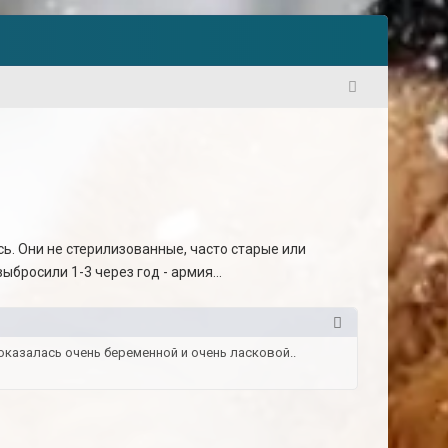
1
сь. Они не стерилизованные, часто старые или
ыбросили 1-3 через год - армия...
оказалась очень беременной и очень ласковой..