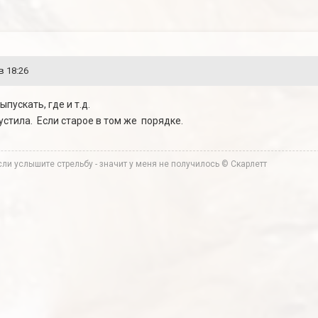
в 18:26
пускать, где и т.д.
устила. Если старое в том же порядке.
ли услышите стрельбу - значит у меня не получилось © Скарлетт