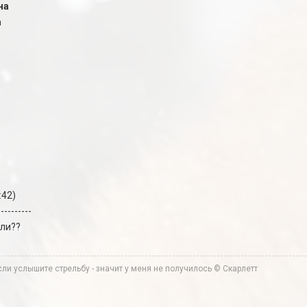
на
а
:42)
----------
или??
ли услышите стрельбу - значит у меня не получилось © Скарлетт