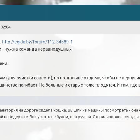
 02:04
..
http://egida.by/forum/112-34589-1
и - нужна команда неравнодушных!
ени.
м (для очистки совести), но по-дальше от дома, чтобы не вернули
ьшинство погибает. Но больные и старые тоже плодятся. И там, где в
анатория на дороге сидела кошка. Вышли из машины посмотреть - она 
ой передержке. Выпускать не будем, она ручная. Стерилизована сегодня.