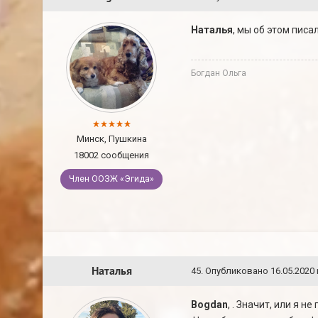
Наталья
, мы об этом писа
Богдан Ольга
Минск, Пушкина
18002 сообщения
Член ООЗЖ «Эгида»
Наталья
45
.
Опубликовано
16.05.2020 
Bogdan
, . Значит, или я н