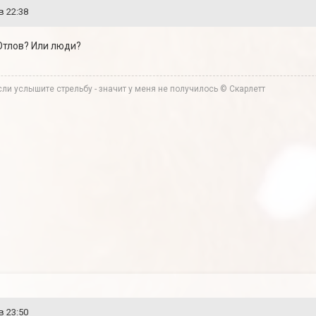
в 22:38
Отлов? Или люди?
ли услышите стрельбу - значит у меня не получилось © Скарлетт
в 23:50