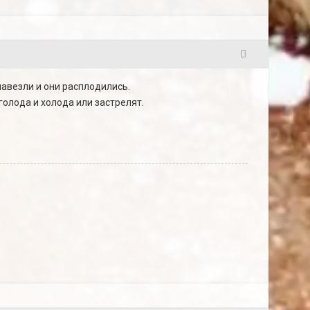
42
навезли и они расплодились.
голода и холода или застрелят.