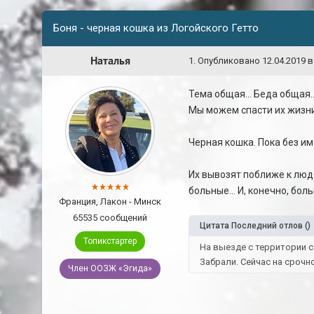
Боня - черная кошка из Логойского Гетто
Наталья
1
.
Опубликовано
12.04.2019 в
Тема общая... Беда общая.
Мы можем спасти их жизн
Черная кошка. Пока без им
Их вывозят поближе к людя
больные... И, конечно, бол
Франция, Лакон - Минск
65535 сообщений
Цитата
Последний отлов
(
)
Топикстартер
На выезде с территории с
Забрали. Сейчас на срочн
Член ООЗЖ «Эгида»