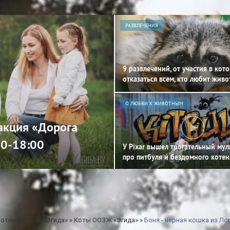
РАЗВЛЕЧЕНИЯ
9 развлечений, от участия в кот
отказаться всем, кто любит жив
О ЛЮБВИ К ЖИВОТНЫМ
 акция «Дорога
00-18:00
У Pixar вышел трогательный му
про питбуля и бездомного котен
отные ООЗЖ «Эгида»
»
Коты ООЗЖ «Эгида»
»
Боня - черная кошка из Ло