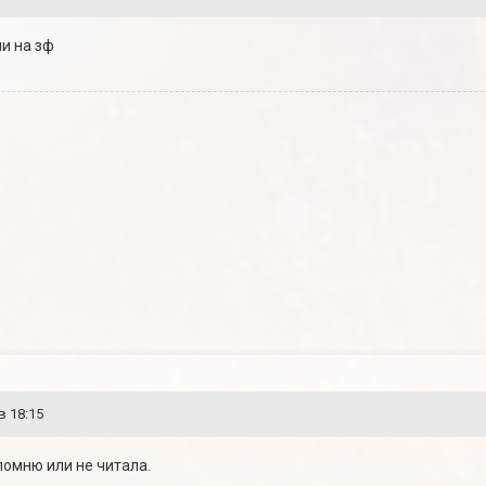
ли на зф
в 18:15
е помню или не читала.