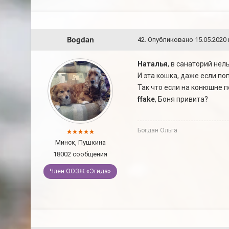
Bogdan
42
.
Опубликовано
15.05.2020 
Наталья
, в санаторий нел
И эта кошка, даже если по
Так что если на конюшне 
ffake
, Боня привита?
Богдан Ольга
Минск, Пушкина
18002 сообщения
Член ООЗЖ «Эгида»