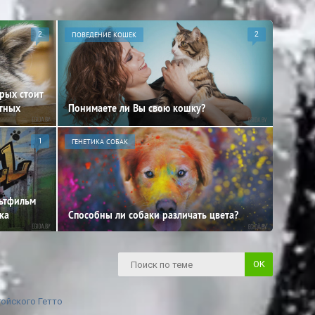
2
ПОВЕДЕНИЕ КОШЕК
2
орых стоит
отных
Понимаете ли Вы свою кошку?
1
ГЕНЕТИКА СОБАК
льтфильм
ка
Способны ли собаки различать цвета?
гойского Гетто