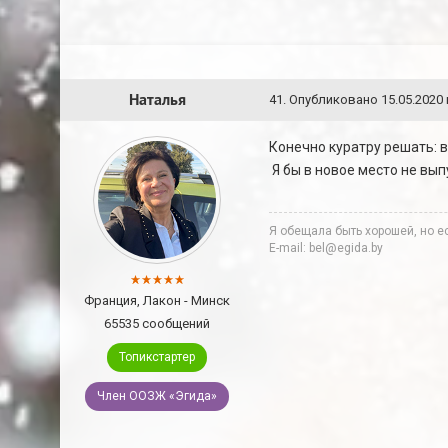
Наталья
41
.
Опубликовано
15.05.2020 
Конечно куратру решать: вы
Я бы в новое место не вып
Я обещала быть хорошей, но ес
E-mail: bel@egida.by
Франция, Лакон - Минск
65535 сообщений
Топикстартер
Член ООЗЖ «Эгида»