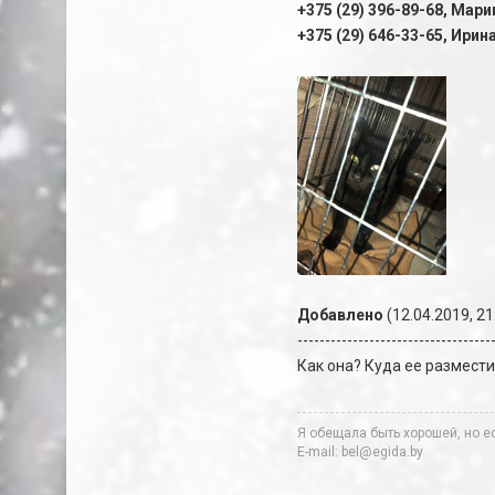
+375 (29) 396-89-68, Мари
+375 (29) 646-33-65, Ирин
Добавлено
(12.04.2019, 21
-----------------------------------
Как она? Куда ее размест
Я обещала быть хорошей, но ес
E-mail: bel@egida.by