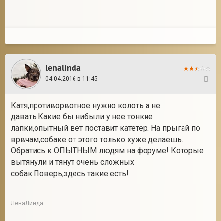
lenalinda
04.04.2016 в 11:45
68
Катя,противорвотное нужно колоть а не
давать.Какие бы нибыли у нее тонкие
лапки,опытный вет поставит катетер. На прыгай по
врвчам,собаке от этого только хуже делаешь.
Обратись к ОПЫТНЫМ людям на форуме! Которые
вытянули и тянут очень сложных
собак.Поверь,здесь такие есть!
ЛенаЛинда