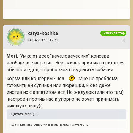
katya-koshka
Топикстартер
04.04.2016 в 12:51
74
Mori
, Умка от всех "нечеловеческих" консерв
вообще нос воротит. Всю жизнь привыкла питаться
обычной едой, я пробовала предлагать собачьи
корма или консервы- неа
Мне не проблема
готовить ей супчики или пюрешки, и она даже
иногда их с аппетитом ест. Но желудок (или что там)
настроен против нас и упорно не хочет принимать
никакую пищу((
Цитата
Mori
(
)
Да и метаклопромид в ампулах тоже есть.