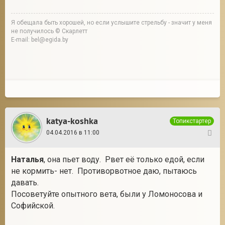
Я обещала быть хорошей, но если услышите стрельбу - значит у меня
не получилось © Скарлетт
E-mail: bel@egida.by
katya-koshka
Топикстартер
04.04.2016 в 11:00
66
Наталья
, она пьет воду. Рвет её только едой, если
не кормить- нет. Противорвотное даю, пытаюсь
давать.
Посоветуйте опытного вета, были у Ломоносова и
Софийской.