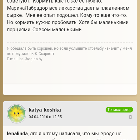
советуют. Кормить как-то же ее нужно.
МаринаЛабрадор все лекарства дает в плавленном
сырке. Мне ее опыт подошел. Кому-то еще что-то.
Но кормить нужно пробовать. Хотя бы маленькими
порциями. Совсем маленькими.
Я обещала быть хорошей, но если услышите стрельбу - значит у меня
не получилось © Скарлетт
E-mail: bel@egida.by
katya-koshka
Топикстартер
04.04.2016 в 12:35
72
lenalinda
, это я к тому написала, что мы вроде не