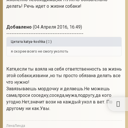
делать! Речь идет о жизни собаки!
Добавлено
(04 Апреля 2016, 16:49)
---------------------------------------------
Цитата
katya-koshka
(
)
я скорее всего не смогу уколоть
Катя,если ты взяла на себя ответственность за жизнь
этой собаки,извини ,но ты просто обязана делать все
что нужно!
Завязываешь мордочку и делаешь.Не можешь
сама,проси соседку,соседа,мужа,подругу,да кого
угодно.Нет,значит вози на каждый укол в вет. По
другому ни как.Увы.
ЛенаЛинда