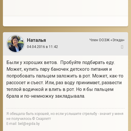
Наталья
Член ООЗЖ «Эгида»
04.04.2016 в 11:42
67
Были у хороших ветов. Пробуйте подбирать еду.
Может, купить пару баночек детского питания и
попробовать пальцем заложить в рот. Может, как-то
рассосет и съест. Или, раз воду принимает, развести
теплой водичкой и влить в рот. Но я бы пальцем
брала и по-немножку закладывала.
Я обещала быть хорошей, но если услышите стрельбу - значит у меня
не получилось © Скарлетт
E-mail: bel@egida.by