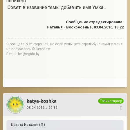
спойлер)
Совет: в название темы добавить имя Умка...
Сообщение отредактировала:
Наталья
-
Воскресенье, 03.04.2016, 13:22
Я обещала быть хорошей, но если услышите стрельбу - значит у меня
не получилось © Скарлетт
E-mail: bel@egida.by
katya-koshka
Топикстартер
03.04.2016 в 20:19
62
Цитата
Наталья
(
)