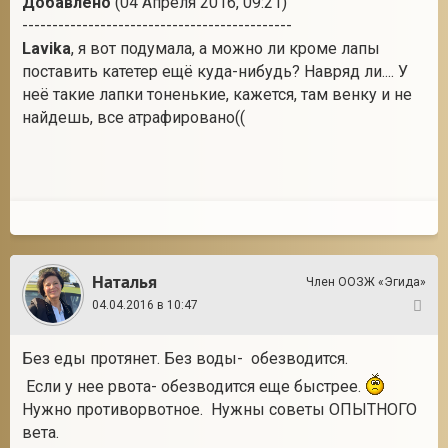
Добавлено
(04 Апреля 2016, 09:21)
---------------------------------------------
Lavika
, я вот подумала, а можно ли кроме лапы
поставить катетер ещё куда-нибудь? Навряд ли.... У
неё такие лапки тоненькие, кажется, там венку и не
найдешь, все атрафировано((
Наталья
Член ООЗЖ «Эгида»
04.04.2016 в 10:47
65
Без еды протянет. Без воды- обезводится.
Если у нее рвота- обезводится еще быстрее.
Нужно противорвотное. Нужны советы ОПЫТНОГО
вета.