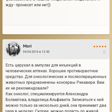
жду- пронесет или нет))
Mori
04.04.2016 в 12:43
73
Есть церукал в ампулах для инъекций в
человеческих аптеках. Хорошее противорвотное
средство. Для онкологических и послеоперационных
животных предназначены консервы Рикавери. Вам
их не рекомендовали?
Как онколог, специализируется Александра
Болматова, владелица Альфавета. Записаться к ней
можно только за несколько дней, она принимает два
раза в неделю. Скорее, можно попасть по живой