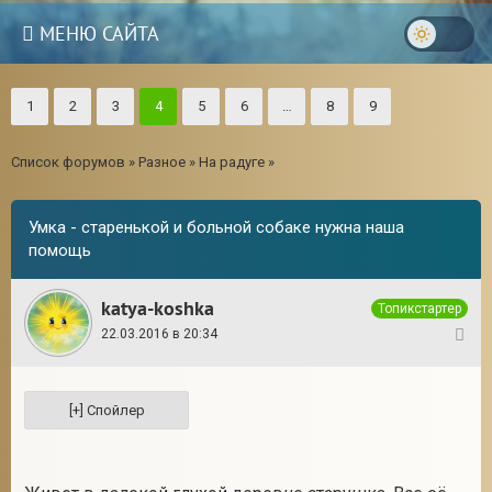
МЕНЮ САЙТА
1
2
3
4
5
6
…
8
9
Список форумов
»
Разное
»
На радуге
»
Умка - старенькой и больной собаке нужна наша
помощь
katya-koshka
Топикстартер
22.03.2016 в 20:34
1