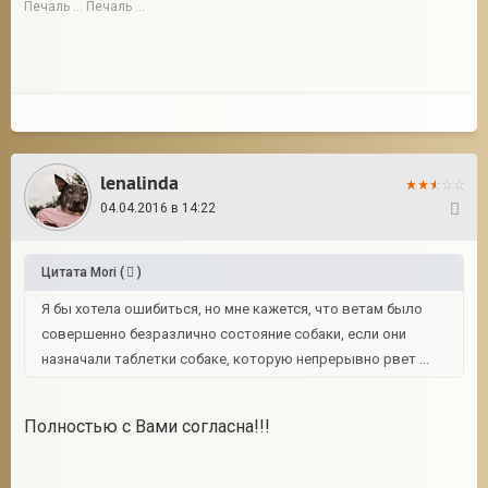
Печаль ... Печаль ...
lenalinda
04.04.2016 в 14:22
78
Цитата
Mori
(
)
Я бы хотела ошибиться, но мне кажется, что ветам было
совершенно безразлично состояние собаки, если они
назначали таблетки собаке, которую непрерывно рвет ...
Полностью с Вами согласна!!!