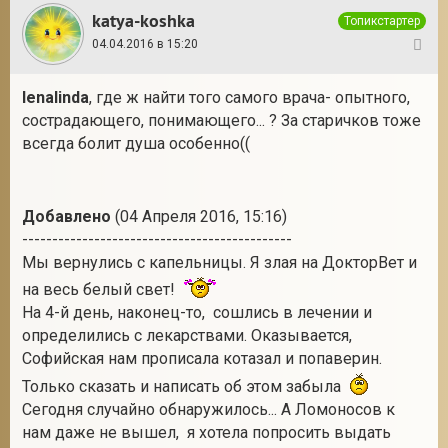
katya-koshka
Топикстартер
04.04.2016 в 15:20
79
lenalinda
, где ж найти того самого врача- опытного,
сострадающего, понимающего... ? За старичков тоже
всегда болит душа особенно((
Добавлено
(04 Апреля 2016, 15:16)
---------------------------------------------
Мы вернулись с капельницы. Я злая на ДокторВет и
на весь белый свет!
На 4-й день, наконец-то, сошлись в лечении и
определились с лекарствами. Оказывается,
Софийская нам прописала котазал и попаверин.
Только сказать и написать об этом забыла
Сегодня случайно обнаружилось... А Ломоносов к
нам даже не вышел, я хотела попросить выдать