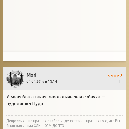
Mori
04.04.2016 в 13:14
77
У меня была такая онкологическая собачка --
пуделишка Пудя.
Депрессия -- не признак слабости, депрессия -- признак того, что Вы
были сильными СЛИШКОМ ДОЛГО ...