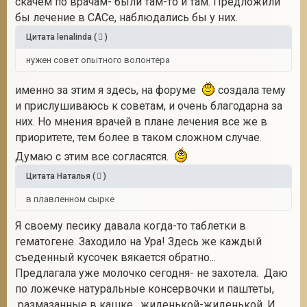
скачем по врачам- были там-то и там. Предложили
бы лечение в САСе, наблюдались бы у них.
Цитата
lenalinda
(
)
нужен совет опытного волонтера
именно за этим я здесь, на форуме
создала тему
и прислушиваюсь к советам, и очень благодарна за
них. Но мнения врачей в плане лечения все же в
приоритете, тем более в таком сложном случае.
Думаю с этим все согласятся.
Цитата
Наталья
(
)
в плавленном сырке
Я своему песику давала когда-то таблетки в
гематогене. Заходило на Ура! Здесь же каждый
съеденный кусочек вякается обратно...
Предлагала уже молочко сегодня- не захотела. Даю
по ложечке натуральные консервочки и паштеты,
размазанные в кашке, жиденькой-жиденькой. И