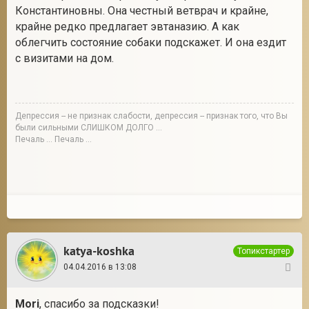
Константиновны. Она честный ветврач и крайне,
крайне редко предлагает эвтаназию. А как
облегчить состояние собаки подскажет. И она ездит
с визитами на дом.
Депрессия -- не признак слабости, депрессия -- признак того, что Вы
были сильными СЛИШКОМ ДОЛГО ...
Печаль ... Печаль ...
katya-koshka
Топикстартер
04.04.2016 в 13:08
76
Mori
, спасибо за подсказки!