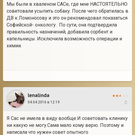
Мы были в хваленом САСе, где мне НАСТОЯТЕЛЬНО
советовали усыпить собаку. После чего обратилась в
ДВ к Ломоносову и это он рекомендовал показаться
Софийской- онкологу. По сути, она подтвердила
правильность назначений, добавила сорбент и
капельницы. Исключила возможность операции и
химии.
lenalinda
04.04.2016 в 12:19
70
Я Сас не имела в виду вообще.И советовать клинику
ни какую не могу.Сама мало кому верю. Поэтому и
написала что нужен совет опытного