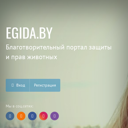
EGIDA.BY
Благотворительный портал защиты
и прав животных
Вход
Регистрация
Мы в соц.сетях: