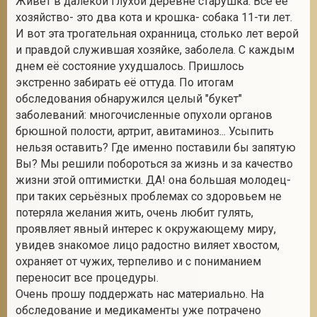
Живет в далекой глухой деревне старушка. Все её
хозяйство- это два кота и крошка- собака 11-ти лет.
И вот эта трогательная охранница, столько лет верой
и правдой служившая хозяйке, заболела. С каждым
2
днем её состояние ухудшалось. Пришлось
экстренно забирать её оттуда. По итогам
обследования обнаружился целый "букет"
заболеваний: многочисленные опухоли органов
брюшной полости, артрит, авитаминоз... Усыпить
нельзя оставить? Где именно поставили бы запятую
Вы? Мы решили побороться за жизнь и за качество
жизни этой оптимистки. ДА! она большая молодец-
при таких серьёзных проблемах со здоровьем не
потеряла желания жить, очень любит гулять,
проявляет явный интерес к окружающему миру,
увидев знакомое лицо радостно виляет хвостом,
охраняет от чужих, терпеливо и с пониманием
переносит все процедуры.
Очень прошу поддержать нас материально. На
обследование и медикаменты уже потрачено