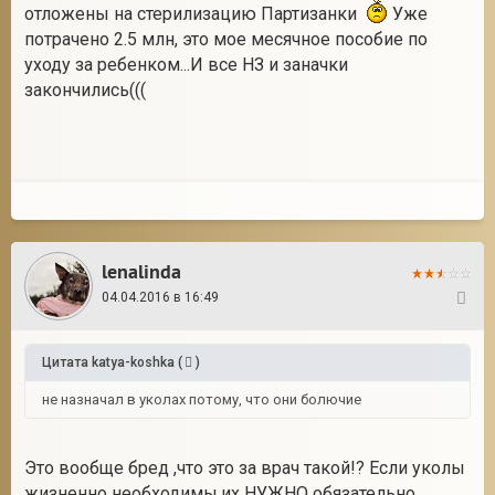
отложены на стерилизацию Партизанки
Уже
потрачено 2.5 млн, это мое месячное пособие по
уходу за ребенком...И все НЗ и заначки
закончились(((
lenalinda
04.04.2016 в 16:49
80
Цитата
katya-koshka
(
)
не назначал в уколах потому, что они болючие
Это вообще бред ,что это за врач такой!? Если уколы
жизненно необходимы,их НУЖНО обязательно