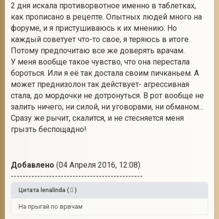
2 дня искала противорвотное именно в таблетках,
как прописано в рецепте. Опытных людей много на
форуме, и я пристушиваюсь к их мнению. Но
каждый советует что-то свое, я теряюсь в итоге.
Потому предпочитаю все же доверять врачам.
У меня вообще такое чувство, что она перестала
бороться. Или я её так достала своим пичканьем. А
может преднизолон так действует- агрессивная
стала, до мордочки не дотронуться. В рот вообще не
залить ничего, ни силой, ни уговорами, ни обманом...
Сразу же рычит, скалится, и не стесняется меня
грызть беспощадно!
Добавлено
(04 Апреля 2016, 12:08)
---------------------------------------------
Цитата
lenalinda
(
)
На прыгай по врвчам