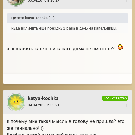
03.04.2016 в 20:27
63
Цитата
katya-koshka
(
)
куда вклинить ещё поездку 2 раза в день на капельницы,
а поставить катетер и капать дома не сможете?
katya-koshka
Топикстартер
04.04.2016 в 09:21
64
и почему мне такая мысль в голову не пришла? это
же гениально! ))