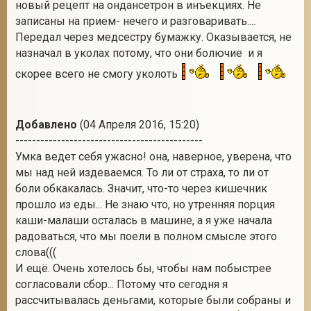
новый рецепт на ондансетрон в инъекциях. Не
записаны на прием- нечего и разговаривать....
Передал через медсестру бумажку. Оказывается, не
назначал в уколах потому, что они болючие и я
скорее всего не смогу уколоть
Добавлено
(04 Апреля 2016, 15:20)
---------------------------------------------
Умка ведет себя ужасно! она, наверное, уверена, что
мы над ней издеваемся. То ли от страха, то ли от
боли обкакалась. Значит, что-то через кишечник
прошло из еды... Не знаю что, но утренняя порция
каши-малаши осталась в машине, а я уже начала
радоваться, что мы поели в полном смысле этого
слова(((
И ещё. Очень хотелось бы, чтобы нам побыстрее
согласовали сбор... Потому что сегодня я
рассчитывалась деньгами, которые были собраны и