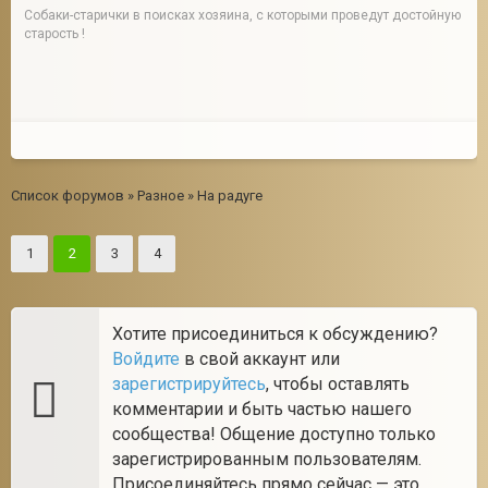
Собаки-старички в поисках хозяина, с которыми проведут достойную
старость !
Список форумов
»
Разное
»
На радуге
1
2
3
4
Хотите присоединиться к обсуждению?
Войдите
в свой аккаунт или
зарегистрируйтесь
, чтобы оставлять
комментарии и быть частью нашего
сообщества! Общение доступно только
зарегистрированным пользователям.
Присоединяйтесь прямо сейчас — это