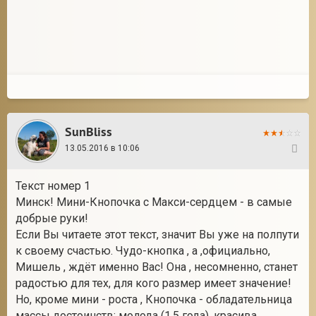
SunBliss
13.05.2016 в 10:06
33
Текст номер 1
Минск! Мини-Кнопочка с Макси-сердцем - в самые
добрые руки!
Если Вы читаете этот текст, значит Вы уже на полпути
к своему счастью. Чудо-кнопка , а ,официально,
Мишель , ждёт именно Вас! Она , несомненно, станет
радостью для тех, для кого размер имеет значение!
Но, кроме мини - роста , Кнопочка - обладательница
массы достоинств: молода (1,5 года), красива,