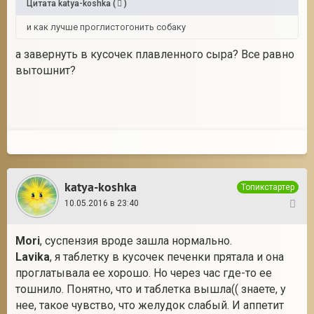
Цитата
katya-koshka
(
)
и как лучше проглистогонить собаку
а завернуть в кусочек плавленного сыра? Все равно
вытошнит?
katya-koshka
Топикстартер
10.05.2016 в 23:40
27
Mori
, суспензия вроде зашла нормально.
Lavika
, я таблетку в кусочек печенки прятала и она
проглатывала ее хорошо. Но через час где-то ее
тошнило. Понятно, что и таблетка вышла(( знаете, у
нее, такое чувство, что желудок слабый. И аппетит