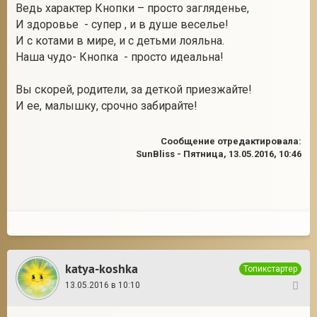
Ведь характер Кнопки – просто загляденье,
И здоровье - супер , и в душе веселье!
И с котами в мире, и с детьми лояльна.
Наша чудо- Кнопка - просто идеальна!
Вы скорей, родители, за деткой приезжайте!
И ее, малышку, срочно забирайте!
Сообщение отредактировала:
SunBliss
-
Пятница, 13.05.2016, 10:46
katya-koshka
Топикстартер
13.05.2016 в 10:10
34