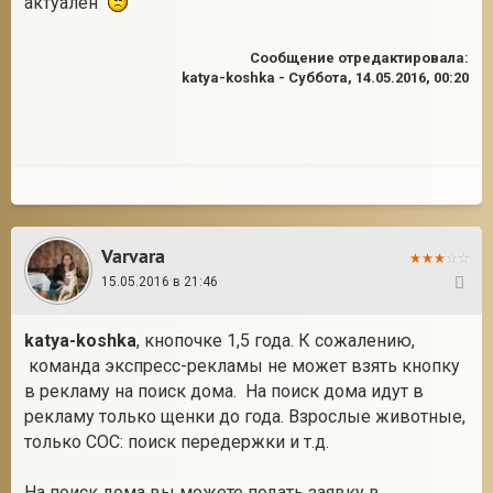
актуален
Сообщение отредактировала:
katya-koshka
-
Суббота, 14.05.2016, 00:20
Varvara
15.05.2016 в 21:46
37
katya-koshka
, кнопочке 1,5 года. К сожалению,
команда экспресс-рекламы не может взять кнопку
в рекламу на поиск дома. На поиск дома идут в
рекламу только щенки до года. Взрослые животные,
только СОС: поиск передержки и т.д.
На поиск дома вы можете подать заявку в