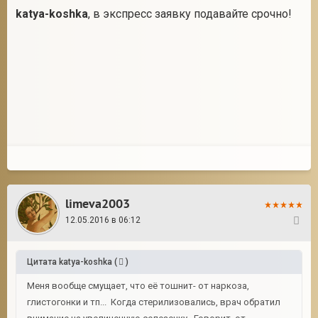
katya-koshka
, в экспресс заявку подавайте срочно!
limeva2003
12.05.2016 в 06:12
29
Цитата
katya-koshka
(
)
Меня вообще смущает, что её тошнит- от наркоза,
глистогонки и тп... Когда стерилизовались, врач обратил