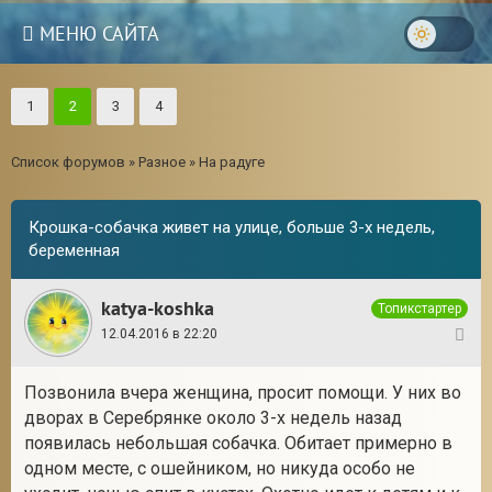
МЕНЮ САЙТА
1
2
3
4
Список форумов
»
Разное
»
На радуге
Крошка-собачка живет на улице, больше 3-х недель,
беременная
katya-koshka
Топикстартер
12.04.2016 в 22:20
1
Позвонила вчера женщина, просит помощи. У них во
дворах в Серебрянке около 3-х недель назад
появилась небольшая собачка. Обитает примерно в
одном месте, с ошейником, но никуда особо не