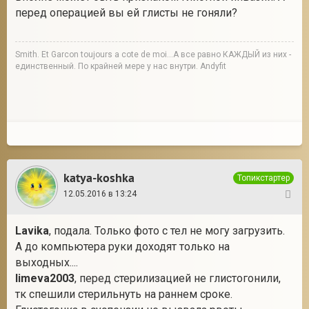
перед операцией вы ей глисты не гоняли?
Smith. Et Garcon toujours a cote de moi...А все равно КАЖДЫЙ из них -
единственный. По крайней мере у нас внутри. Andyfit
katya-koshka
Топикстартер
12.05.2016 в 13:24
30
Lavika
, подала. Только фото с тел не могу загрузить.
А до компьютера руки доходят только на
выходных....
limeva2003
, перед стерилизацией не глистогонили,
тк спешили стерильнуть на раннем сроке.