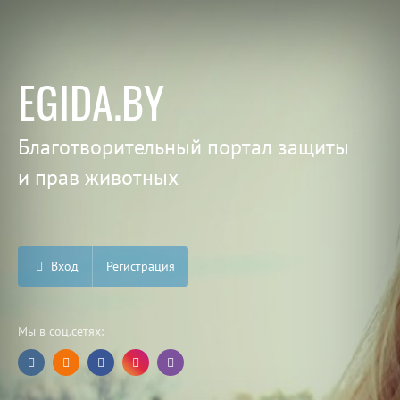
EGIDA.BY
Благотворительный портал защиты
и прав животных
Вход
Регистрация
Мы в соц.сетях: