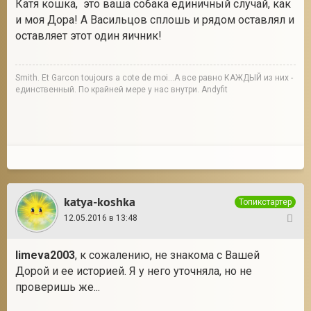
Катя кошка, это ваша собака единичный случай, как
и моя Дора! А Васильцов сплошь и рядом оставлял и
оставляет этот один яичник!
Smith. Et Garcon toujours a cote de moi...А все равно КАЖДЫЙ из них -
единственный. По крайней мере у нас внутри. Andyfit
katya-koshka
Топикстартер
12.05.2016 в 13:48
32
limeva2003
, к сожалению, не знакома с Вашей
Дорой и ее историей. Я у него уточняла, но не
проверишь же...