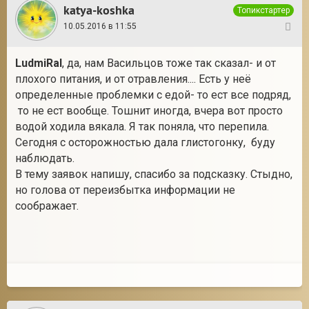
katya-koshka
Топикстартер
10.05.2016 в 11:55
24
LudmiRal
, да, нам Васильцов тоже так сказал- и от
плохого питания, и от отравления.... Есть у неё
определенные проблемки с едой- то ест все подряд,
то не ест вообще. Тошнит иногда, вчера вот просто
водой ходила вякала. Я так поняла, что перепила.
Сегодня с осторожностью дала глистогонку, буду
наблюдать.
В тему заявок напишу, спасибо за подсказку. Стыдно,
но голова от переизбытка информации не
соображает.