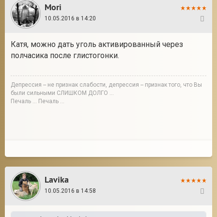
Mori
10.05.2016 в 14:20
25
Катя, можно дать уголь активированный через
полчасика после глистогонки.
Депрессия -- не признак слабости, депрессия -- признак того, что Вы
были сильными СЛИШКОМ ДОЛГО ...
Печаль ... Печаль ...
Lavika
10.05.2016 в 14:58
26