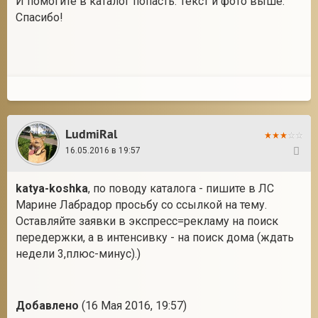
И помогите в каталог попасть. Текст и фото выше.
Спасибо!
LudmiRal
16.05.2016 в 19:57
39
katya-koshka
, по поводу каталога - пишите в ЛС
Марине Лабрадор просьбу со ссылкой на тему.
Оставляйте заявки в экспресс=рекламу на поиск
передержки, а в интенсивку - на поиск дома (ждать
недели 3,плюс-минус).)
Добавлено
(16 Мая 2016, 19:57)