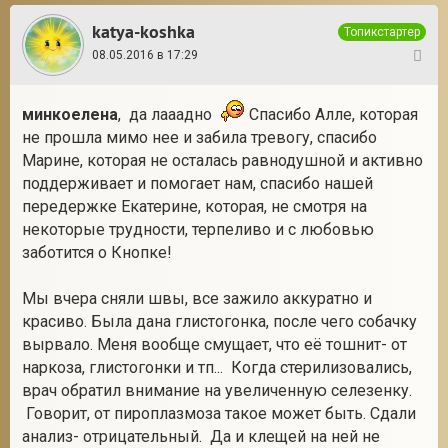
katya-koshka
Топикстартер
08.05.2016 в 17:29
22
минкоелена
, да лааадно
Спасибо Алле, которая
не прошла мимо нее и забила тревогу, спасибо
Марине, которая не осталась равнодушной и активно
поддерживает и помогает нам, спасибо нашей
передержке Екатерине, которая, не смотря на
некоторые трудности, терпеливо и с любовью
заботится о Кнопке!
Мы вчера сняли швы, все зажило аккуратно и
красиво. Была дана глистогонка, после чего собачку
вырвало. Меня вообще смущает, что её тошнит- от
наркоза, глистогонки и тп... Когда стерилизовались,
врач обратил внимание на увеличенную селезенку.
Говорит, от пироплазмоза такое может быть. Сдали
анализ- отрицательный. Да и клещей на ней не