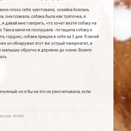
асно плохо себя чувстовала, хозяйка боялась
а, она плакала, собака была как тряпочка, я
 и давай мне говорить, что хочет везти собаку на
но Таиса меня не послушала . потащила собаку к
ь гордокс, собака пришла в себя за 3 дня. Я своей
 нее он обнаружил этот же острый панкреатит, и
ою малышку обратно в деревню до осени. Везите
тать
енужный, но я бы на это не рассчитывала, если
нутри. Andyfit