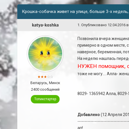
Крошка-собачка живет на улице, больше 3-х недель
katya-koshka
1
.
Опубликовано
12.04.2016 в
Позвонила вчера женщина,
примерно в одном месте, с
наверное, беременная, по
На неделю нашлась переде
НУЖЕН помощник, со
тоже не могу.... Алла- же
Беларусь, Минск
2400 сообщений
8029- 1365942 Алла, 8029
Топикстартер
Добавлено
(12 Апреля 201
-----------------------------------
ап!