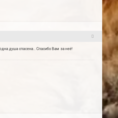
61
одна душа спасена... Спасибо Вам за неё!