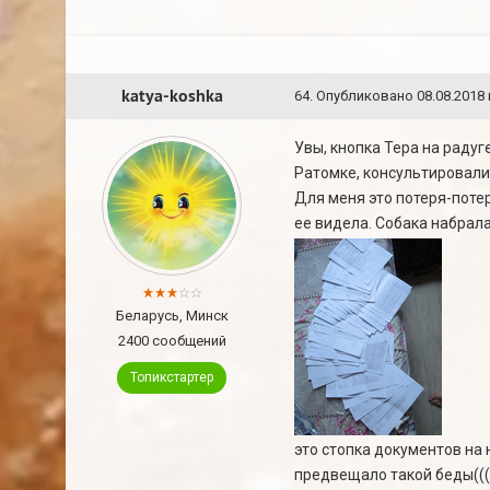
katya-koshka
64
.
Опубликовано
08.08.2018 
Увы, кнопка Тера на радуг
Ратомке, консультировалис
Для меня это потеря-потер
ее видела. Собака набрала
Беларусь, Минск
2400 сообщений
Топикстартер
это стопка документов на 
предвещало такой беды(((