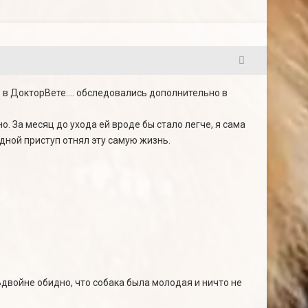
64
ь в ДокторВете.... обследовались дополнительно в
о. За месяц до ухода ей вроде бы стало легче, я сама
едной приступ отнял эту самую жизнь.
 Вдвойне обидно, что собака была молодая и ничто не