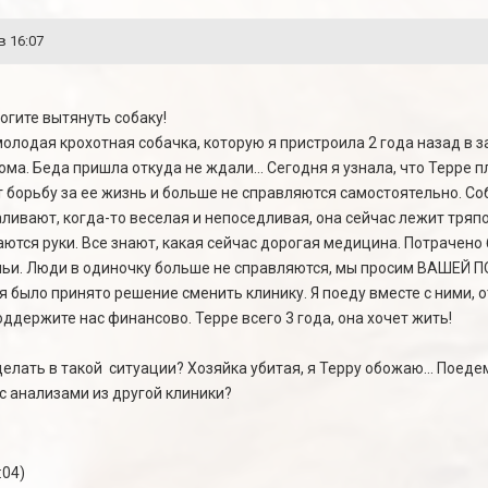
в 16:07
огите вытянуть собаку!
 молодая крохотная собачка, которую я пристроила 2 года назад 
а. Беда пришла откуда не ждали... Сегодня я узнала, что Терре пло
 борьбу за ее жизнь и больше не справляются самостоятельно. Со
ливают, когда-то веселая и непоседливая, она сейчас лежит тряпо
аются руки. Все знают, какая сейчас дорогая медицина. Потрачено 
мьи. Люди в одиночку больше не справляются, мы просим ВАШЕЙ
я было принято решение сменить клинику. Я поеду вместе с ними, о
оддержите нас финансово. Терре всего 3 года, она хочет жить!
елать в такой ситуации? Хозяйка убитая, я Терру обожаю... Поеде
с анализами из другой клиники?
:04)