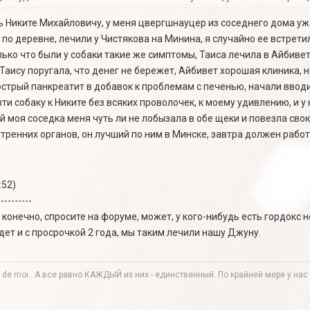
ть Никите Михайловичу, у меня цвергшнауцер из соседнего дома уж
 по деревне, лечили у Чистякова на Минина, я случайно ее встретил
лько что были у собаки такие же симптомы, Таиса лечила в Айбивет,
 Таису поругала, что денег не бережет, Айбивет хорошая клиника, 
острый панкреатит в добавок к проблемам с печенью, начали вводит
зти собаку к Никите без всяких проволочек, к моему удивлению, и у
ей моя соседка меня чуть ли не лобызала в обе щеки и повезла св
утренних органов, он лучший по ним в Минске, завтра должен рабо
:52)
----------
 конечно, спросите на форуме, может, у кого-нибудь есть гордокс н
дет и с просрочкой 2 года, мы таким лечили нашу Джуну.
te de moi...А все равно КАЖДЫЙ из них - единственный. По крайней мере у нас в