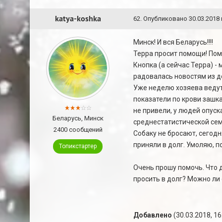
katya-koshka
62
.
Опубликовано
30.03.2018 
Минск! И вся Беларусь!!!!
Терра просит помощи! Пом
Кнопка (а сейчас Терра) -
радовалась новостям из дом
Уже неделю хозяева ведут
показатели по крови зашка
не привели, у людей опуск
Беларусь, Минск
среднестатистической се
2400 сообщений
Собаку не бросают, сегодн
приняли в долг. Умоляю, п
Топикстартер
Очень прошу помочь. Что д
просить в долг? Можно ли 
Добавлено
(30.03.2018, 16