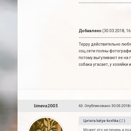
-----------------------------------
Добавлено
(30.03.2018, 16
-----------------------------------
Терру действительно любя
соц.сети полны фотографий
потому выгуливают ее на 
собака угасает, у хозяйки 
limeva2003
63
.
Опубликовано
30.03.2018 
Цитата
katya-koshka
(
)
Может это не печень,а под