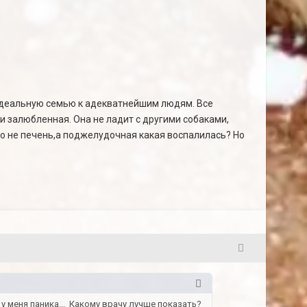
 идеальную семью к адекватнейшим людям. Все
 и залюбленная. Она не ладит с другими собаками,
то не печень,а поджелудочная какая воспалилась? Но
63
 у меня паника... Какому врачу лучше показать?