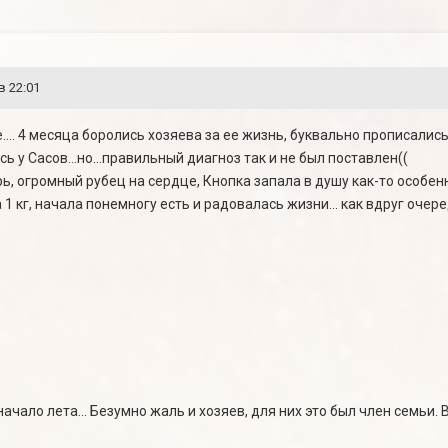
в 22:01
е.... 4 месяца боролись хозяева за ее жизнь, буквально прописалис
ь у Сасов...но...правильный диагноз так и не был поставлен((
ь, огромный рубец на сердце, Кнопка запала в душу как-то особенн
 1 кг, начала понемногу есть и радовалась жизни... как вдруг очер
начало лета... Безумно жаль и хозяев, для них это был член семьи.