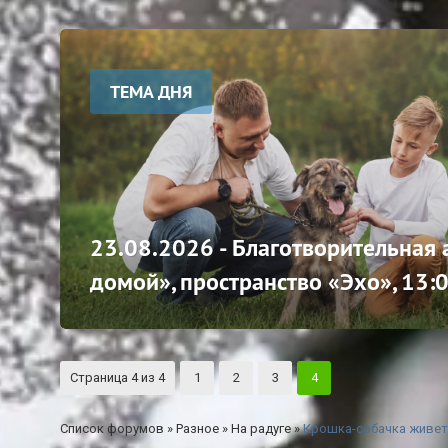
ТЕМА ДНЯ
23.08.2026 - Благотворительная
домой», пространство «Эхо», 13:
Страница
4
из
4
1
2
3
4
Список форумов
»
Разное
»
На радуге
»
Крошка-собачка живет 