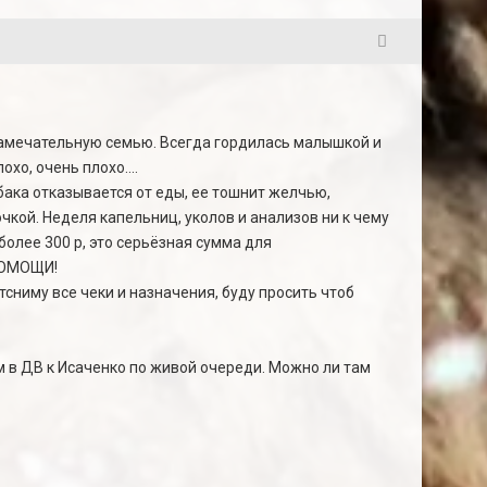
62
в замечательную семью. Всегда гордилась малышкой и
хо, очень плохо....
бака отказывается от еды, ее тошнит желчью,
чкой. Неделя капельниц, уколов и анализов ни к чему
более 300 р, это серьёзная сумма для
 ПОМОЩИ!
тсниму все чеки и назначения, буду просить чтоб
м в ДВ к Исаченко по живой очереди. Можно ли там