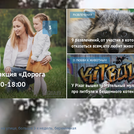
РАЗВЛЕЧЕНИЯ
3
9 развлечений, от участия в кот
отказаться всем, кто любит жив
О ЛЮБВИ К ЖИВОТНЫМ
 акция «Дорога
00-18:00
У Pixar вышел трогательный му
про питбуля и бездомного котен
на улице, больше 3-х недель, беременная