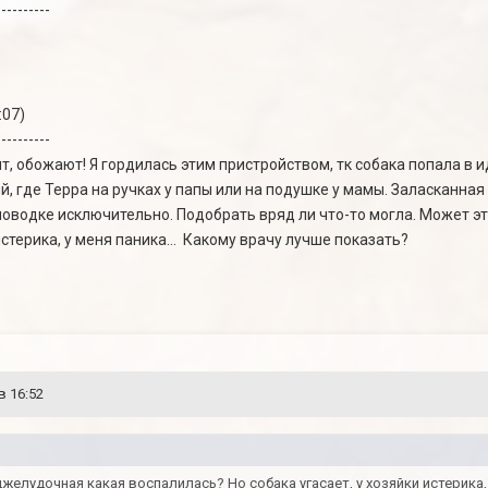
----------
:07)
----------
т, обожают! Я гордилась этим пристройством, тк собака попала в
, где Терра на ручках у папы или на подушке у мамы. Заласканная
поводке исключительно. Подобрать вряд ли что-то могла. Может э
истерика, у меня паника... Какому врачу лучше показать?
в 16:52
желудочная какая воспалилась? Но собака угасает, у хозяйки истерика,