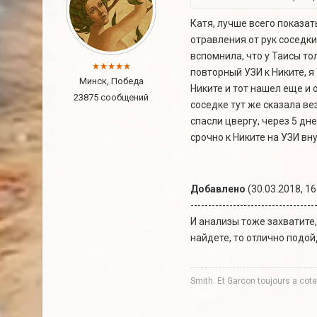
Катя, лучше всего показа
отравления от рук соседки
вспомнила, что у Таисы то
повторный УЗИ к Никите, я
Минск, Победа
Никите и тот нашел еще и 
23875 сообщений
соседке тут же сказала ве
спасли цвергу, через 5 дн
срочно к Никите на УЗИ вн
Добавлено
(30.03.2018, 16
-----------------------------------
И анализы тоже захватите,
найдете, то отлично подой
Smith. Et Garcon toujours a co