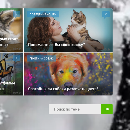
2
ПОВЕДЕНИЕ КОШЕК
2
орых стоит
отных
Понимаете ли Вы свою кошку?
1
ГЕНЕТИКА СОБАК
льтфильм
ка
Способны ли собаки различать цвета?