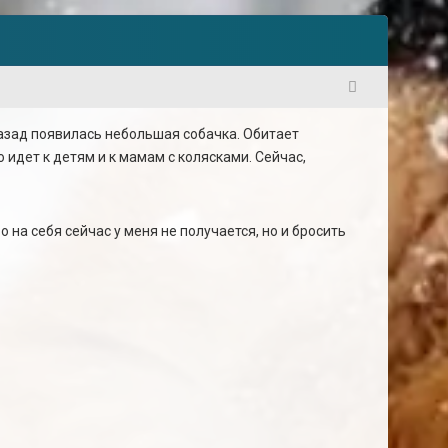
1
назад появилась небольшая собачка. Обитает
о идет к детям и к мамам с колясками. Сейчас,
о на себя сейчас у меня не получается, но и бросить