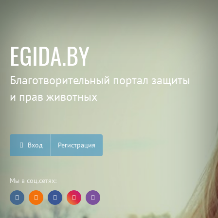
EGIDA.BY
Благотворительный портал защиты
и прав животных
Вход
Регистрация
Мы в соц.сетях: