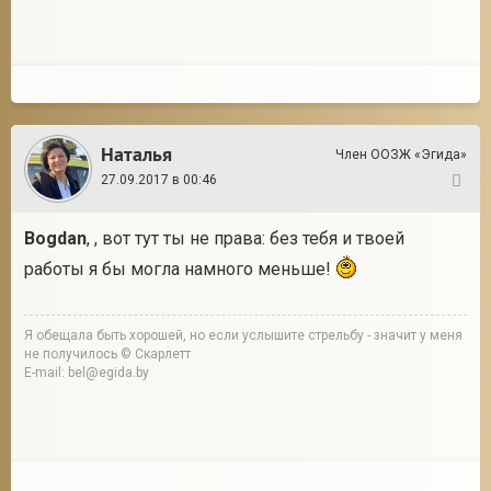
Наталья
Член ООЗЖ «Эгида»
27.09.2017 в 00:46
153
Bogdan
, , вот тут ты не права: без тебя и твоей
работы я бы могла намного меньше!
Я обещала быть хорошей, но если услышите стрельбу - значит у меня
не получилось © Скарлетт
E-mail: bel@egida.by