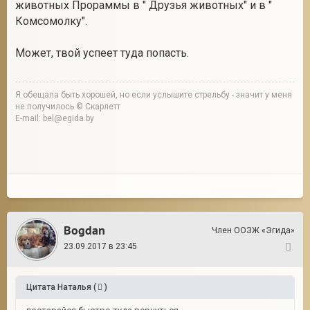
животных Прораммы в " Друзья животных" и в "
Комсомолку".
Может, твой успеет туда попасть.
Я обещала быть хорошей, но если услышите стрельбу - значит у меня
не получилось © Скарлетт
E-mail: bel@egida.by
Bogdan
Член ООЗЖ «Эгида»
23.09.2017 в 23:45
146
Цитата
Наталья
(
)