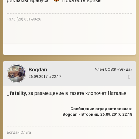
рекламы Брабуса.
Пока есть время.
+375 (29) 631-90-26
Bogdan
Член ООЗЖ «Эгида»
26.09.2017 в 22:17
152
_fatality
, за размещение в газете хлопочет Наталья
Сообщение отредактировала:
Bogdan
-
Вторник, 26.09.2017, 22:18
Богдан Ольга