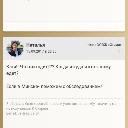
Наталья
Член ООЗЖ «Эгида»
15.09.2017 в 23:30
141
Катя!! Что выходит??? Когда и куда и кто к кому
едет?
Если в Минске- поможем с обследованием!
Я обещала быть хорошей, но если услышите стрельбу - значит у меня
не получилось © Скарлетт
E-mail: bel@egida.by