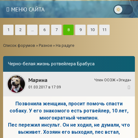
МЕНЮ САЙТА
1
2
…
6
7
8
9
10
11
Список форумов
»
Разное
»
На радуге
Черно-белая жизнь ротвейлера Брабуса
Марина
Член ООЗЖ «Эгида»
01.03.2017 в 17:09
1
Позвонила женщина, просит помочь спасти
собаку. У его знакомого есть ротвейлер, 10 лет,
3
многократный чемпион.
Пес пережил инсульт. Он не ходил, не думали, что
выживет. Хозяин его выходил, пес встал,