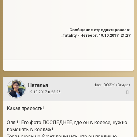
Сообщение отредактировала:
_fatality
-
Четверг, 19.10.2017, 21:27
Наталья
Член ООЗЖ «Эгида»
19.10.2017 в 23:26
157
Какая прелесть!
Оля!!! Его фото ПОСЛЕДНЕЕ, где он в колесе, нужно
поменять в коллаж!
Тогда люди не будут понимать, что он прилично