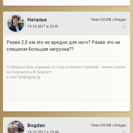
Наталья
Член ООЗЖ «Эгида»
19.10.2017 в 23:41
159
Разве 2,5 км это не вредно для него? Разве это не
слишком большая нагрузка??
Я обещала быть хорошей, но если услышите стрельбу - значит у меня
не получилось © Скарлетт
E-mail: bel@egida.by
Bogdan
Член ООЗЖ «Эгида»
19.10.2017 в 23:43