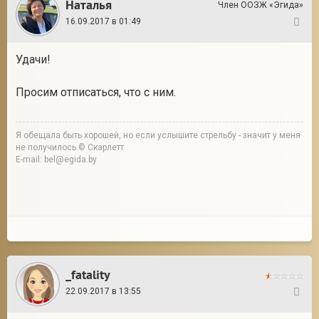
Наталья
Член ООЗЖ «Эгида»
16.09.2017 в 01:49
143
Удачи!
Просим отписаться, что с ним.
Я обещала быть хорошей, но если услышите стрельбу - значит у меня
не получилось © Скарлетт
E-mail: bel@egida.by
_fatality
22.09.2017 в 13:55
144