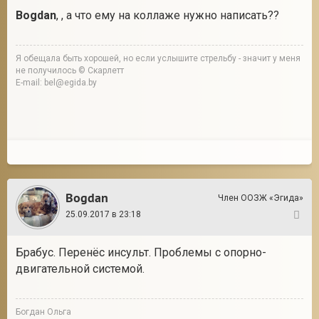
Bogdan
, , а что ему на коллаже нужно написать??
Я обещала быть хорошей, но если услышите стрельбу - значит у меня
не получилось © Скарлетт
E-mail: bel@egida.by
Bogdan
Член ООЗЖ «Эгида»
25.09.2017 в 23:18
149
Брабус. Перенёс инсульт. Проблемы с опорно-
двигательной системой.
Богдан Ольга