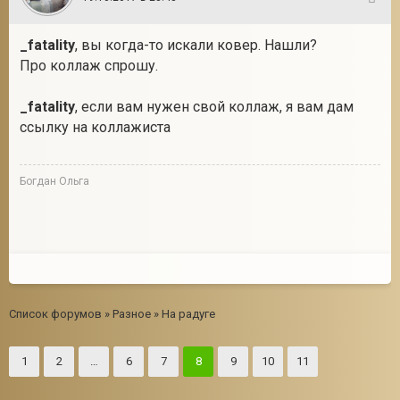
160
_fatality
, вы когда-то искали ковер. Нашли?
Про коллаж спрошу.
_fatality
, если вам нужен свой коллаж, я вам дам
ссылку на коллажиста
Богдан Ольга
Список форумов
»
Разное
»
На радуге
1
2
…
6
7
8
9
10
11