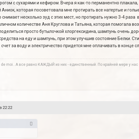
рогом с сухарями и кефиром. Вчера я как-то перманентно плакала, 
й Аниок, которая посоветовала мне протирать все натертые и голы
 снимает несколько зуд с этих мест, но протирать нужно 3-4 раза 
личном количестве Аня Круглова и Татьяна, которая помогала вози
делиться просто бутылочкой хлоргексидина, шампунь очень дорого
средства на еду и шампунь, при этом улучшив состояние Белки. Сти
 счет за воду и электричество придется мне оплачивать в конце 
te de moi...А все равно КАЖДЫЙ из них - единственный. По крайней мере у нас в
в 22:22