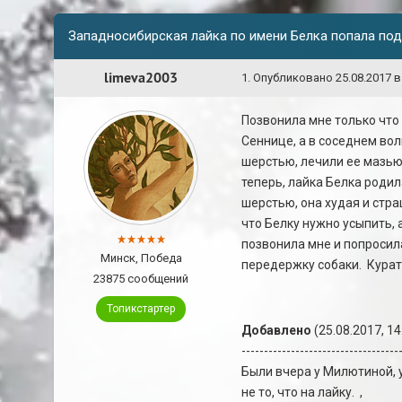
Западносибирская лайка по имени Белка попала по
limeva2003
1
.
Опубликовано
25.08.2017 в
Позвонила мне только что
Сеннице, а в соседнем вол
шерстью, лечили ее мазью 
теперь, лайка Белка родил
шерстью, она худая и стра
что Белку нужно усыпить, 
позвонила мне и попросил
Минск, Победа
передержку собаки. Курат
23875 сообщений
Топикстартер
Добавлено
(25.08.2017, 14
-----------------------------------
Были вчера у Милютиной, у
не то, что на лайку.
,