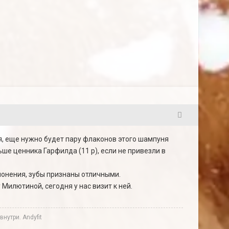
23
я, еще нужно будет пару флаконов этого шампуня
ьше ценника Гарфилда (11 р), если не привезли в
лонения, зубы признаны отличными.
Милютиной, сегодня у нас визит к ней.
нутри. Andyfit