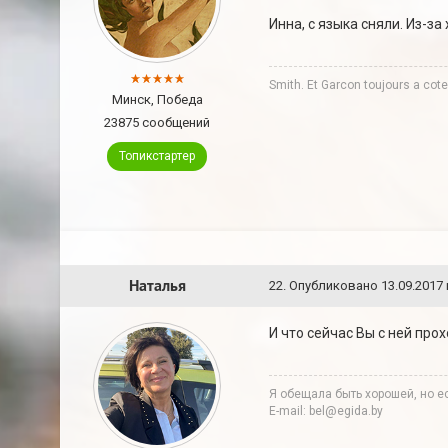
Инна, с языка сняли. Из-з
Smith. Et Garcon toujours a co
Минск, Победа
23875 сообщений
Топикстартер
Наталья
22
.
Опубликовано
13.09.2017 
И что сейчас Вы с ней про
Я обещала быть хорошей, но ес
E-mail: bel@egida.by