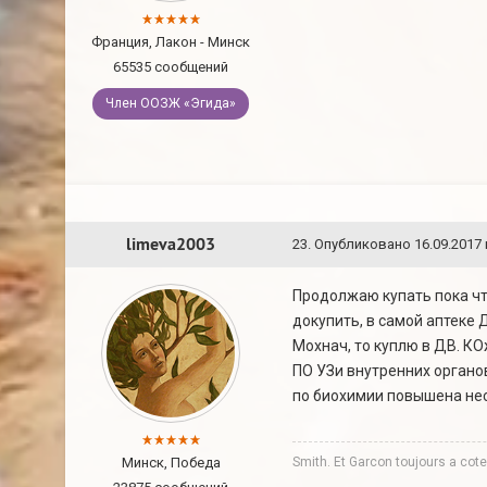
Франция, Лакон - Минск
65535 сообщений
Член ООЗЖ «Эгида»
limeva2003
23
.
Опубликовано
16.09.2017 
Продолжаю купать пока чт
докупить, в самой аптеке 
Мохнач, то куплю в ДВ. КО
ПО УЗи внутренних органо
по биохимии повышена неск
Минск, Победа
Smith. Et Garcon toujours a co