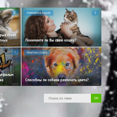
2
ПОВЕДЕНИЕ КОШЕК
2
орых стоит
отных
Понимаете ли Вы свою кошку?
1
ГЕНЕТИКА СОБАК
льтфильм
ка
Способны ли собаки различать цвета?