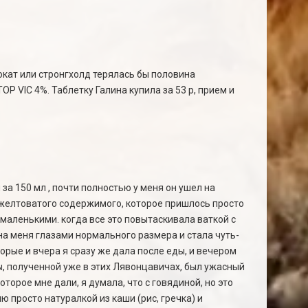
окат или стронгхолд терялась бы половина
Р VIC 4%. Таблетку Галина купила за 53 р, прием и
 за 150 мл , почти полностью у меня он ушел на
 желтоватого содержимого, которое пришлось просто
 маленькими. когда все это повытаскивала ваткой с
 на меня глазами нормального размера и стала чуть-
орые и вчера я сразу же дала после еды, и вечером
ды, полученной уже в этих Лявонцавичах, был ужасный
оторое мне дали, я думала, что с говядиной, но это
 просто натуралкой из каши (рис, гречка) и