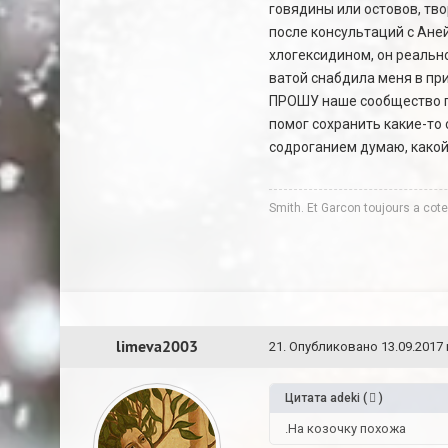
говядины или остовов, тво
после консультаций с Ане
хлогексидином, он реально
ватой снабдила меня в при
ПРОШУ наше сообщество по
помог сохранить какие-то 
содроганием думаю, какой
Smith. Et Garcon toujours a co
limeva2003
21
.
Опубликовано
13.09.2017 
Цитата
adeki
(
)
.На козочку похожа