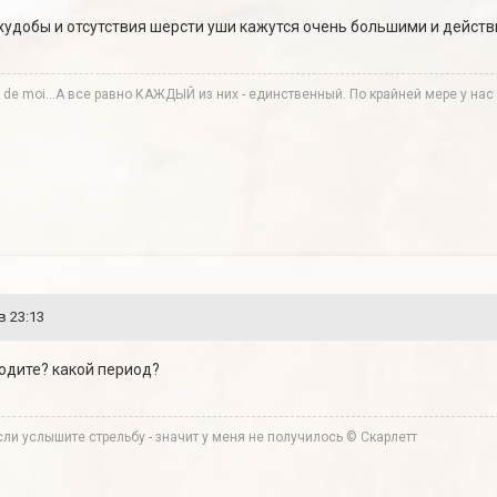
а худобы и отсутствия шерсти уши кажутся очень большими и действи
te de moi...А все равно КАЖДЫЙ из них - единственный. По крайней мере у нас в
в 23:13
ходите? какой период?
ли услышите стрельбу - значит у меня не получилось © Скарлетт