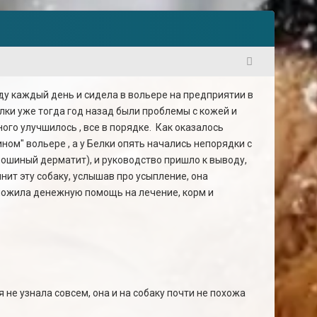
1
ду каждый день и сидела в вольере на предприятии в
елки уже тогда год назад были проблемы с кожей и
ого улучшилось , все в порядке. Как оказалось
ином" вольере , а у Белки опять начались непорядки с
блошиный дерматит), и руководство пришло к выводу,
мнит эту собаку, услышав про усыпление, она
дложила денежную помощь на лечение, корм и
я не узнала совсем, она и на собаку почти не похожа