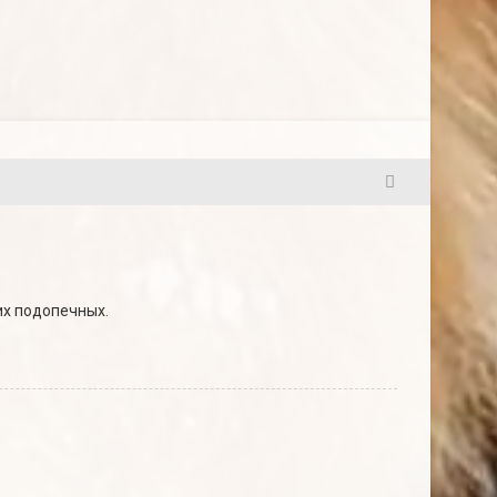
24
их подопечных.