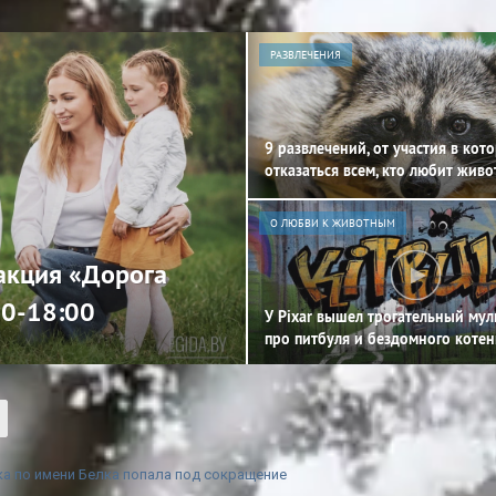
РАЗВЛЕЧЕНИЯ
9 развлечений, от участия в кот
отказаться всем, кто любит жив
О ЛЮБВИ К ЖИВОТНЫМ
 акция «Дорога
00-18:00
У Pixar вышел трогательный му
про питбуля и бездомного котен
а по имени Белка попала под сокращение