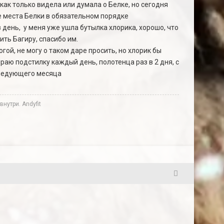
как только видела или думала о Белке, но сегодня
е места Белки в обязательном порядке
в день, у меня уже ушла бутылка хлорика, хорошо, что
ть Багиру, спасибо им.
й, не могу о таком даре просить, но хлорик бы
раю подстилку каждый день, полотенца раз в 2 дня, с
следующего месяца
нутри. Andyfit
21