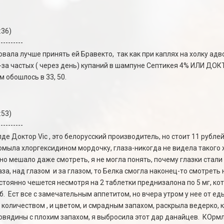
:36)
----------
вала лучше принять ей Бравекто, так как при каплях на холку адв
за частых ( через день) купаний в шампуне Септикея 4% ИЛИ ДОКТО
 обошлось в 33, 50.
:53)
----------
лде Доктор Vic , это белорусский производитель, но стоит 11 рублей
омыла хлоргексидином мордочку, глаза-никогда не видела такого
оно мешало даже смотреть, я не могла понять, почему глазки стали
за, над глазом и за глазом, то Белка смогла наконец-то смотреть
стоянно чешется несмотря на 2 таблетки преднизалона по 5 мг, кот
уб. Ест все с замечательным аппетитом, но вчера утром у нее от е
о количеством , и цветом, и смрадным запахом, раскрыла ведерко, к
овядины с плохим запахом, я выбросила этот дар данайцев. КОрмлю