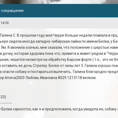
д сокращение
 14:53
 Галина С. В прошлом году моя Черри больше недели плавала в пру
ьере сидела иногда западно-сибирская лайка по имени Белка, у Б
Ям. Я звонила осенью, мне сказали, что положение с шерстью намн
а дочку, которая здорова пока что, привита и живет рядом в "Черр
шная, чешется несмотря на обработку Барсом форте ( т.е., это не 
а оставить ее дочь Стрелку. Белке от силы лет 5. Галина хорошо по
а спасти собаку и постараться вылечить, Галина благородно пре
ор limeva2003 Любовь Ивановна 8029 1213118 велком.
:33)
----------
 Белки саркоптоз, как я и предположила, когда увидела ее, собаку 