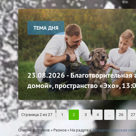
ТЕМА ДНЯ
23.08.2026 - Благотворительная
домой», пространство «Эхо», 13:
Страница
2
из
27
1
2
3
4
…
26
27
Список форумов
»
Разное
»
На радуге
»
Западносибирская лайк