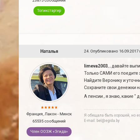
23875 сообщений
Топикстартер
Наталья
24
.
Опубликовано
16.09.2017 
limeva2003
, , давайте вы
Только САМИ его поедите 
Найдите Веронику и уточни
Сохраните свои денежки н
А пенсии , я знаю, какие " 
Франция, Лакон - Минск
Я обещала быть хорошей, но ес
E-mail: bel@egida.by
65535 сообщений
Член ООЗЖ «Эгида»