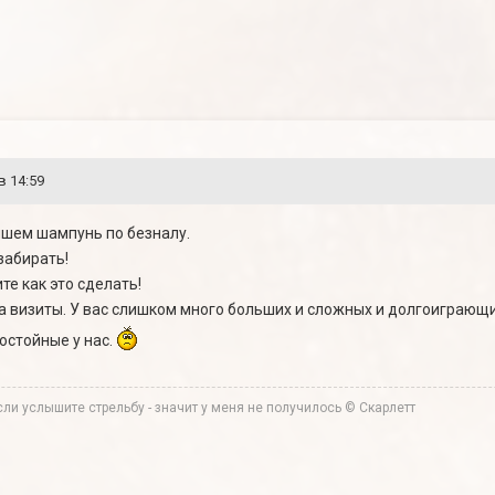
в 14:59
пишем шампунь по безналу.
забирать!
те как это сделать!
а визиты. У вас слишком много больших и сложных и долгоиграющ
достойные у нас.
ли услышите стрельбу - значит у меня не получилось © Скарлетт