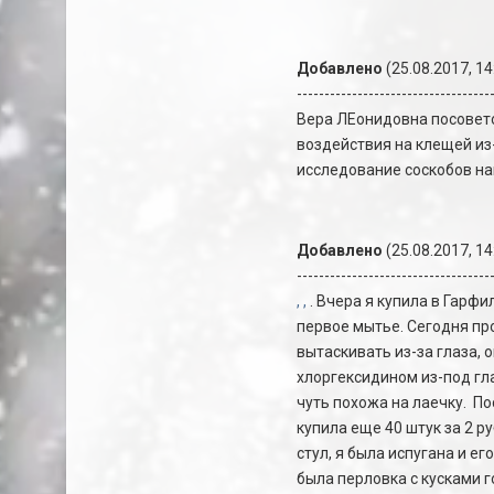
Добавлено
(25.08.2017, 14
-----------------------------------
Вера ЛЕонидовна посовето
воздействия на клещей из-
исследование соскобов нам
Добавлено
(25.08.2017, 14
-----------------------------------
,
,
. Вчера я купила в Гарфи
первое мытье. Сегодня пр
вытаскивать из-за глаза, 
хлоргексидином из-под гла
чуть похожа на лаечку. По
купила еще 40 штук за 2 р
стул, я была испугана и ег
была перловка с кусками г