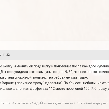
в 11:32
о Белку и менять ей подстилку и полотенце после каждого купани
ДВ вчера увидела этот шампунь по цене 9, 60, что несколько помен
жа стала спокойной, появился на ребрах легкий пушок.
в Воронец произнес фразу:" идеально". По Узи есть небольшие отк
олько щелочная фосфотаза 112 место пороговой 100, 7. Спрошу у 
te de moi...А все равно КАЖДЫЙ из них - единственный. По крайней мере у нас в