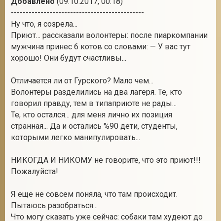
Добавлено
(09.10.2017, 00:18)
---------------------------------------------
Ну что, я созрела...
Приют... рассказали волонтеры: после пиаркомпании
мужчина принес 6 котов со словами: — У вас тут
хорошо! Они будут счастливы...
Отличается ли от Гурского? Мало чем...
Волонтеры разделились на два лагеря. Те, кто
говорил правду, тем в типаприюте не рады...
Те, кто остался... для меня лично их позиция
странная... Да и остались %90 дети, студенты,
которыми легко манипулировать...
НИКОГДА И НИКОМУ не говорите, что это приют!!!
Пожалуйста!
Я еще не совсем поняла, что там происходит.
Пытаюсь разобраться...
Что могу сказать уже сейчас: собаки там худеют до