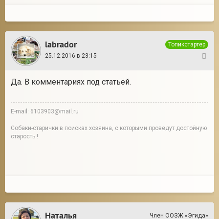
labrador
Топикстартер
25.12.2016 в 23:15
13
Да. В комментариях под статьёй.
E-mail: 6103903@mail.ru
Собаки-старички в поисках хозяина, с которыми проведут достойную
старость !
Наталья
Член ООЗЖ «Эгида»