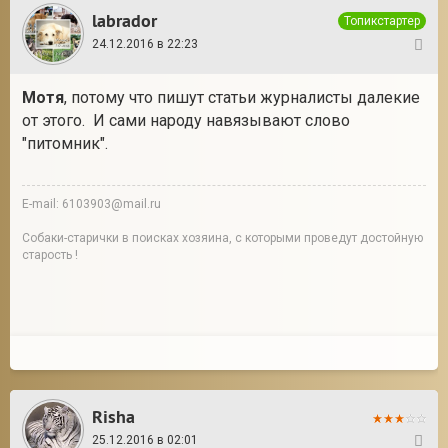
labrador
Топикстартер
24.12.2016 в 22:23
3
Мотя
, потому что пишут статьи журналисты далекие
от этого. И сами народу навязывают слово
"питомник".
E-mail: 6103903@mail.ru
Собаки-старички в поисках хозяина, с которыми проведут достойную
старость !
Risha
25.12.2016 в 02:01
4