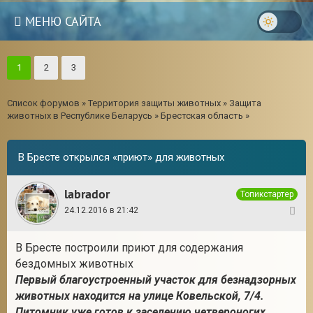
МЕНЮ САЙТА
1
2
3
Список форумов
»
Территория защиты животных
»
Защита
животных в Республике Беларусь
»
Брестская область
»
В Бресте открылся «приют» для животных
labrador
Топикстартер
24.12.2016 в 21:42
1
В Бресте построили приют для содержания
3
бездомных животных
Первый благоустроенный участок для безнадзорных
животных находится на улице Ковельской, 7/4.
Питомник уже готов к заселению четвероногих