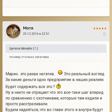
Мотя
25.12.2016 в 22:51
10
Цитата
labrador
(
)
почему столько негатива
Марин.. это разве негатив..
Это реальный взгляд.
За какие деньги одно предприятие в наших реалиях
будет содержать все это.?
Ну и никто не отрицает что это все-таки шаг вперед
по сравнению с охотниками, которые там ездили и
просто расстреливали.
Будем надеяться, что во главе этого и внутри будут