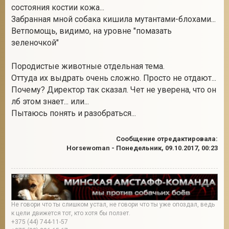
состояния костии кожа...
Забранная мной собака кишила мутантами-блохами...
Ветпомощь, видимо, на уровне "помазать
зеленочкой"
Породистые животные отдельная тема.
Оттуда их выдрать очень сложно. Просто не отдают...
Почему? Директор так сказал. Чет не уверена, что он
лб этом знает... или...
Пытаюсь понять и разобраться...
Сообщение отредактировала:
Horsewoman
-
Понедельник, 09.10.2017, 00:23
Не говори что ты слишком устал, не говори что ты уже опоздал, ведь
к цели движется тот, кто хотя бы ползет.
+375 (44) 744-11-57