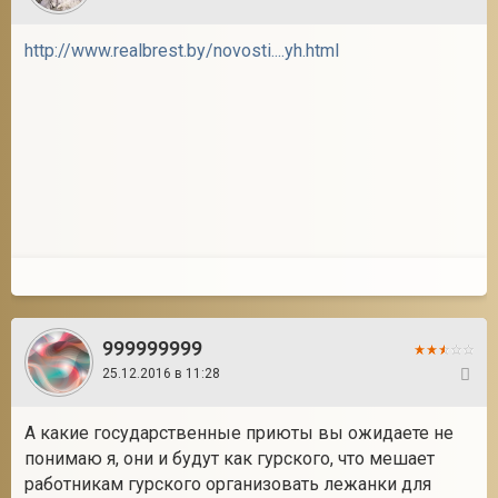
http://www.realbrest.by/novosti....yh.html
999999999
25.12.2016 в 11:28
5
А какие государственные приюты вы ожидаете не
понимаю я, они и будут как гурского, что мешает
работникам гурского организовать лежанки для