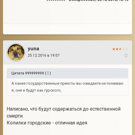
yuna
25.12.2016 в 19:07
6
Цитата
999999999
(
)
А какие государственные приюты вы ожидаете не понимаю
я, они и будут как гурского,
Написано, что будут содержаться до естественной
смерти.
Копилки городские - отличная идея.