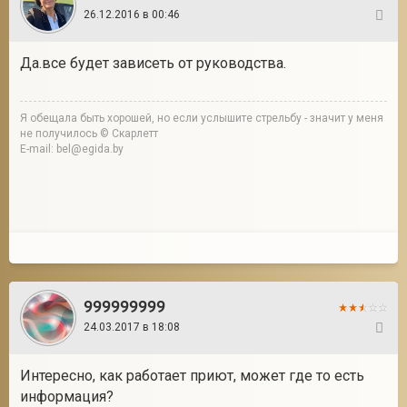
26.12.2016 в 00:46
14
Да.все будет зависеть от руководства.
Я обещала быть хорошей, но если услышите стрельбу - значит у меня
не получилось © Скарлетт
E-mail: bel@egida.by
999999999
24.03.2017 в 18:08
15
Интересно, как работает приют, может где то есть
информация?