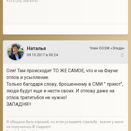
+375 (33) 306-65-67
Наталья
Член ООЗЖ «Эгида»
09.10.2017 в 00:24
18
Оля! Там происходит ТО ЖЕ САМОЕ, что и на Фауне:
отлов и усыпление.
Только багодаря слову, брошенному в СМИ " приют",
люди будут еще и нести своих. И отлову даже на
отлов тратитьбся не нужно!
ЗАПАДНЯ!!
Я обещала быть хорошей, но если услышите стрельбу - значит у меня
не получилось © Скарлетт