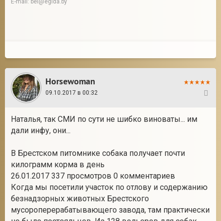
E-mail: bel@egida.by
Horsewoman
09.10.2017 в 00:32
19
Наталья, так СМИ по сути не шибко виноваты... им
дали инфу, они...
В Брестском питомнике собака получает почти
килограмм корма в день
26.01.2017 337 просмотров 0 комментариев
Когда мы посетили участок по отлову и содержанию
безнадзорных животных Брестского
мусороперерабатывающего завода, там практически