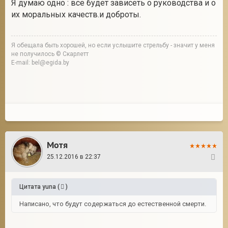
Я думаю одно : все будет зависеть о руководства и о
их моральных качеств.и доброты.
Я обещала быть хорошей, но если услышите стрельбу - значит у меня
не получилось © Скарлетт
E-mail: bel@egida.by
Мотя
25.12.2016 в 22:37
8
Цитата
yuna
(
)
Написано, что будут содержаться до естественной смерти.