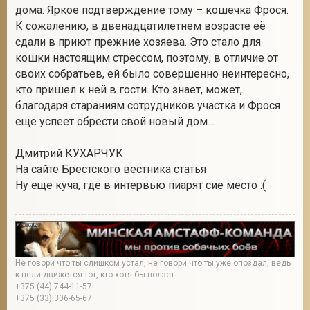
дома. Яркое подтверждение тому – кошечка Фрося.
К сожалению, в двенадцатилетнем возрасте её
сдали в приют прежние хозяева. Это стало для
кошки настоящим стрессом, поэтому, в отличие от
своих собратьев, ей было совершенно неинтересно,
кто пришел к ней в гости. Кто знает, может,
благодаря стараниям сотрудников участка и Фрося
еще успеет обрести свой новый дом…
Дмитрий КУХАРЧУК
На сайте Брестского вестника статья
Ну еще куча, где в интервью пиарят сие место :(
Не говори что ты слишком устал, не говори что ты уже опоздал, ведь
к цели движется тот, кто хотя бы ползет.
+375 (44) 744-11-57
+375 (33) 306-65-67