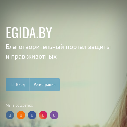
EGIDA.BY
Благотворительный портал защиты
и прав животных
Вход
Регистрация
Мы в соц.сетях: