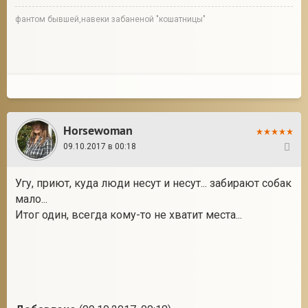
фантом бывшей,навеки забаненой "кошатницы"
Horsewoman
09.10.2017 в 00:18
17
Угу, приют, куда люди несут и несут... забирают собак
мало...
Итог один, всегда кому-то не хватит места...