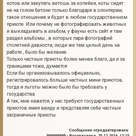
котов или закупать ветошь за копейки, коты сидят
не на голом бетоне только благодаря в олонтерам,
такое отношение и будет в любом государственном
приюте. Или почему не фотографировать животных
и выкладывать в альбом, у фауны есть сайт и там
раздел альбомы , в которых пара фотографий
столетней давности, люди же там целый день на
работе , было бы желание
Только частные приюты более менее благо, да и за
границами тоже, думается
Если бы организовывалось официально,
регистрировалось больше частных мини приютов,
тогда и льготы можно было бы требовать у
государства.
А так, мне кажется, у нас требуют государственных
приютов имея ввиду и представляя себе частные
заграничные приюты.
Сообщение отредактировала:
999999999
-
Воскресенье, 25.12.2016, 12:15