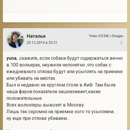
Наталья
Член ООЗЖ «Эгида»
25.12.2016 в 20:21
7
yuna
, .скажите, если собаки будут содержаться вечно
в 100 вольерах, неужели непонятно ,что собак с
ежедневного отлова будут или усыплять на приемке
или убивать на местах.
Был и недавно на круглом столе в АиФ. Там была
наша фауна:показатели зашкаливает,какие
положительные.
Всех волонтеры вывозят в Москву.
Лишь так скромно:на приемке кого то усыпляем...
ну еще при отлове убиваем...