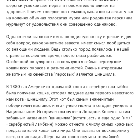
шерстки успокаивает нервы и положительно влияет на
здоровье. Причем совершенно неважно, какая киска лежит у вас
на коленях обычная полосатая мурка или родовитая персиянка
мурлычут от удовольствия они совершенно одинаково.
Однако если вы хотите взять породистую кошку и решаете для
себя вопрос, какое животное завести, имеет смысл пообщаться
со знающими людьми. Ведь столько пород появилось в нашей
стране за последнее время, просто глаза разбегаются.
Особенной популярностью пользуются сейчас персидские
кошки всех окрасов и разновидностей. Очень интересным
животным из семейства "персовых" является шиншилла.
В 1880 г. в Америке от дымчатой кошки с серебристым табби
была получена кошка, которая позднее дала первого известного
нам кота - шиншиллу. Этот кот был самым знаменитым
победителем выставок и его чучело можно и сегодня увидеть в
Национальном Историческом музее в Лондоне. Кошек с таким
забавным названием "шиншилла" (кстати, есть и еще одно "имя"
- серебристый ламбкин) можно отнести к числу самых красивых
представителей кошачьего мира. Они вызывают восхищение у
всех, кто их видит. Шерстка их точно окутана тончайшей