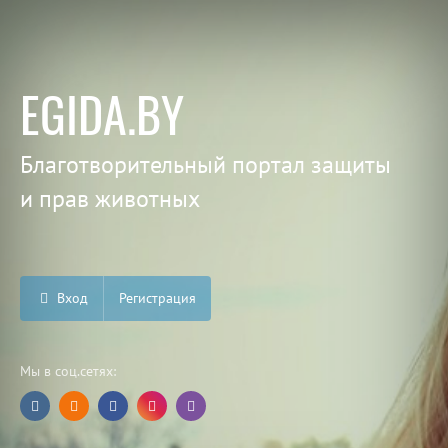
EGIDA.BY
Благотворительный портал защиты
и прав животных
Вход
Регистрация
Мы в соц.сетях: