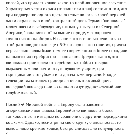
кисеей, что придает кошке какое-то необыкновенное свечение.
Характерная черта окраса (типпинг или крап) состоит в том, что
при подшерстке одного цвета остевые волосы в своей верхней
части окрашены в иной, контрастный цвет. Термин "шиншилла"
может ввести в заблуждение, так как у грызуна из Северной
Америки, "подарившего" название породе, мех окрашен с
точностью до наоборот. Название это все же закрепилось за
этой разновидностью еще с 90-х гг. прошлого столетия, причем
первые шиншиллы были темнее современных и более походили
на нынешних серебристых с подпалом. Предполагается, что
шиншиллы произошли от серебристых табби с неярко
выраженным или почти отсутствующим узором, при
скрещивании с голубыми или дымчатыми персами. В ходе
селекции глаза кошек приобрели очень красивый цвет,
вошедший впоследствии в стандарт: изумрудно-зеленый или
голубо-зеленый.
После 2-й Мировой войны в Европу были завезены
американские шиншиллы. Европейские шиншиллы более
тонкокостные и изящные по сравнению с другими персидскими
кошками. Однако, несмотря на свою хрупкую внешность, это
выносливые крепкие кошки, быстро снискавшие популярность