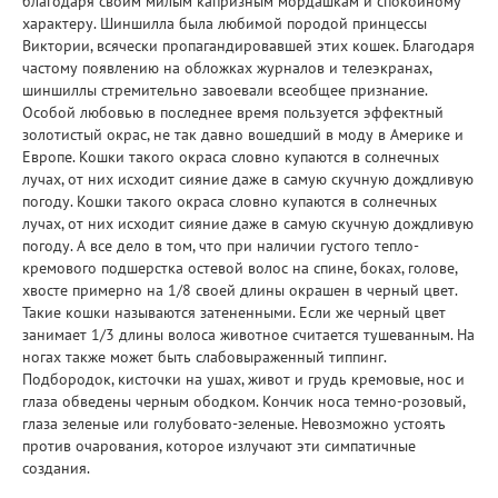
благодаря своим милым капризным мордашкам и спокойному
характеру. Шиншилла была любимой породой принцессы
Виктории, всячески пропагандировавшей этих кошек. Благодаря
частому появлению на обложках журналов и телеэкранах,
шиншиллы стремительно завоевали всеобщее признание.
Особой любовью в последнее время пользуется эффектный
золотистый окрас, не так давно вошедший в моду в Америке и
Европе. Кошки такого окраса словно купаются в солнечных
лучах, от них исходит сияние даже в самую скучную дождливую
погоду. Кошки такого окраса словно купаются в солнечных
лучах, от них исходит сияние даже в самую скучную дождливую
погоду. А все дело в том, что при наличии густого тепло-
кремового подшерстка остевой волос на спине, боках, голове,
хвосте примерно на 1/8 своей длины окрашен в черный цвет.
Такие кошки называются затененными. Если же черный цвет
занимает 1/3 длины волоса животное считается тушеванным. На
ногах также может быть слабовыраженный типпинг.
Подбородок, кисточки на ушах, живот и грудь кремовые, нос и
глаза обведены черным ободком. Кончик носа темно-розовый,
глаза зеленые или голубовато-зеленые. Невозможно устоять
против очарования, которое излучают эти симпатичные
создания.