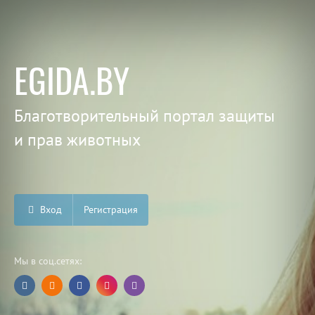
EGIDA.BY
Благотворительный портал защиты
и прав животных
Вход
Регистрация
Мы в соц.сетях: