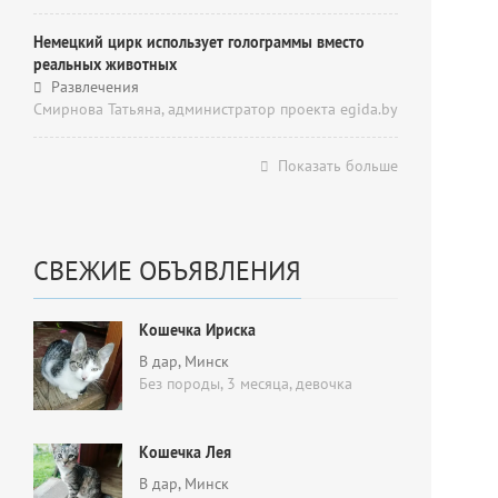
Немецкий цирк использует голограммы вместо
реальных животных
Развлечения
Смирнова Татьяна, администратор проекта egida.by
Показать больше
СВЕЖИЕ ОБЪЯВЛЕНИЯ
Кошечка Ириска
В дар
, Минск
Без породы, 3 месяца,
девочка
Кошечка Лея
В дар
, Минск