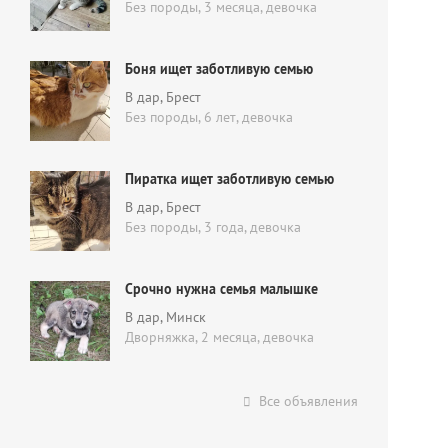
Без породы, 3 месяца,
девочка
Боня ищет заботливую семью
В дар
, Брест
Без породы, 6 лет,
девочка
Пиратка ищет заботливую семью
В дар
, Брест
Без породы, 3 года,
девочка
Срочно нужна семья малышке
В дар
, Минск
Дворняжка, 2 месяца,
девочка
Все объявления