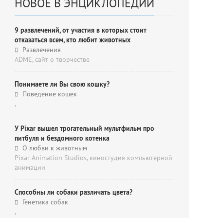
НОВОЕ В ЭНЦИКЛОПЕДИИ
9 развлечений, от участия в которых стоит
отказаться всем, кто любит животных
Развлечения
ADME, cайт о творчестве
Понимаете ли Вы свою кошку?
Поведение кошек
,
У Pixar вышел трогательный мультфильм про
питбуля и бездомного котенка
О любви к животным
Pixar Animation Studios, киностудия компьютерной
анимации
Способны ли собаки различать цвета?
Генетика собак
,