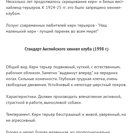
Несколько лет продолжалось скрещивание керн- и белых вест-
хайленд-терьеров. К 1924-25 гг. это было запрещено кеннел-
клубом.
Лозунг современных любителей керн терьеров - "Наш
маленький керн - лучший паренек во всем мире!"
Стандарт Английского кеннел клуба (1998 г.)
Общий вид. Керн терьер подвижный, чуткий, с естественным,
рабочим обликом. Заметно "выдвинут вперед" на передних
ногах. Сильные конечности. Глубокая грудная клетка, очень
свободные движения. Устойчивый к непогоде шерстный покров.
Характеристики. Должен производить впечатление активной,
страстной в работе, выносливой собаки.
Темперамент. Керн терьер бесстрашный и живой, уверенный, но
не агрессивный.
Голова и череп. Голова маленькая, но пропорциональна