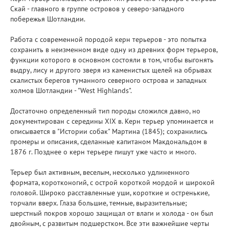
Скай - главного в группе островов у северо-западного
побережья Шотландии.
Работа с современной породой керн терьеров - это попытка
сохранить в неизменном виде одну из древних форм терьеров,
функции которого в основном состояли в том, чтобы выгонять
выдру, лису и другого зверя из каменистых щелей на обрывах
скалистых берегов туманного северного острова и западных
холмов Шотландии - "West Highlands".
Достаточно определенный тип породы сложился давно, но
документирован с середины XIX в. Керн терьер упоминается и
описывается в "Истории собак" Мартина (1845); сохранились
промеры и описания, сделанные капитаном Макдональдом в
1876 г. Позднее о керн терьере пишут уже часто и много.
Терьер был активным, веселым, несколько удлиненного
формата, коротконогий, с острой короткой мордой и широкой
головой. Широко расставленные уши, короткие и остренькие,
торчали вверх. Глаза большие, темные, выразительные;
шерстный покров хорошо защищал от влаги и холода - он был
двойным, с развитым подшерстком. Все эти важнейшие черты