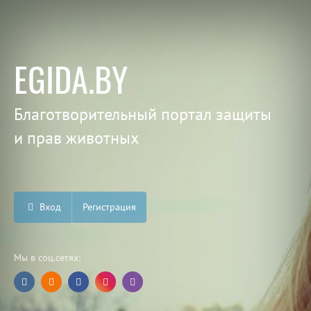
EGIDA.BY
Благотворительный портал защиты
и прав животных
Вход
Регистрация
Мы в соц.сетях: