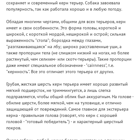
сохраняет и современный керн терьер. Собака завоевала
популярность, так как работала хорошо и в любую погоду.
Обладая многими чертами, общими для всех терьеров, керн
имеет и свои особенности. Это форма головы, короткой и
широкой, с короткой мордой, неширокой и острой; сильная
выраженность "стопа"; бороздка между глазами,
"разглаживающаяся" на лбу; широко расставленные уши, а
также пропорции тела (не слишком низкий на ногах, но более
растянутый, чем селихем- или скотч-терьеры). Такие пропорции
даже имеют специальное обозначение - "cairnness", т.е.
"кернность". Все это отличает этого терьера от других.
Грубая, жесткая шерсть керн терьера имеет хорошо развитый
мягкий подшерсток, не триммингуется, а лишь слегка
подправляется, чтобы общий облик был аккуратным. На голове -
обилие шерсти, более мягкой, чем на туловище, и отлично
защищающей от повреждений. Самое главное для экстерьера
керна - правильная голова (говорят, что керн с хорошей
головой - "готовый победитель") - и характерный шерстный
покров.