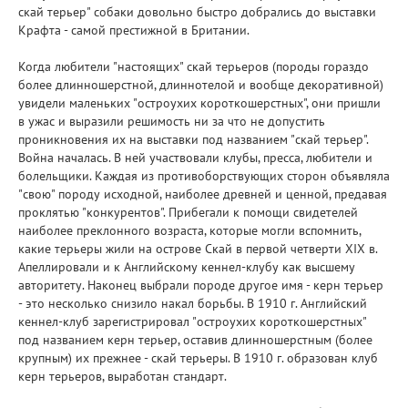
скай терьер" собаки довольно быстро добрались до выставки
Крафта - самой престижной в Британии.
Когда любители "настоящих" скай терьеров (породы гораздо
более длинношерстной, длиннотелой и вообще декоративной)
увидели маленьких "остроухих короткошерстных", они пришли
в ужас и выразили решимость ни за что не допустить
проникновения их на выставки под названием "скай терьер".
Война началась. В ней участвовали клубы, пресса, любители и
болельщики. Каждая из противоборствующих сторон объявляла
"свою" породу исходной, наиболее древней и ценной, предавая
проклятью "конкурентов". Прибегали к помощи свидетелей
наиболее преклонного возраста, которые могли вспомнить,
какие терьеры жили на острове Скай в первой четверти XIX в.
Апеллировали и к Английскому кеннел-клубу как высшему
авторитету. Наконец выбрали породе другое имя - керн терьер
- это несколько снизило накал борьбы. В 1910 г. Английский
кеннел-клуб зарегистрировал "остроухих короткошерстных"
под названием керн терьер, оставив длинношерстным (более
крупным) их прежнее - скай терьеры. В 1910 г. образован клуб
керн терьеров, выработан стандарт.