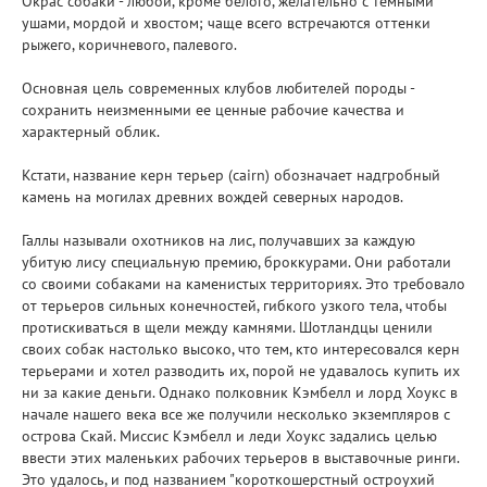
Окрас собаки - любой, кроме белого, желательно с темными
ушами, мордой и хвостом; чаще всего встречаются оттенки
рыжего, коричневого, палевого.
Основная цель современных клубов любителей породы -
сохранить неизменными ее ценные рабочие качества и
характерный облик.
Кстати, название керн терьер (cairn) обозначает надгробный
камень на могилах древних вождей северных народов.
Галлы называли охотников на лис, получавших за каждую
убитую лису специальную премию, броккурами. Они работали
со своими собаками на каменистых территориях. Это требовало
от терьеров сильных конечностей, гибкого узкого тела, чтобы
протискиваться в щели между камнями. Шотландцы ценили
своих собак настолько высоко, что тем, кто интересовался керн
терьерами и хотел разводить их, порой не удавалось купить их
ни за какие деньги. Однако полковник Кэмбелл и лорд Хоукс в
начале нашего века все же получили несколько экземпляров с
острова Скай. Миссис Кэмбелл и леди Хоукс задались целью
ввести этих маленьких рабочих терьеров в выставочные ринги.
Это удалось, и под названием "короткошерстный остроухий