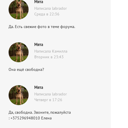
Мята
Написала labrador
Среда в 22:36
Да. Есть свежие фото в теме форума.
Мята
Написала Камилла
Вторник в 23:43
Она ещё свободна?
Мята
Написала labrador
Четверг в 17:26
Да, свободна. Звоните, пожалуйста
: +375296948010 Елена