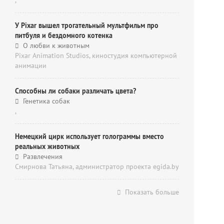
,
У Pixar вышел трогательный мультфильм про
питбуля и бездомного котенка
О любви к животным
Pixar Animation Studios, киностудия компьютерной
анимации
Способны ли собаки различать цвета?
Генетика собак
,
Немецкий цирк использует голограммы вместо
реальных животных
Развлечения
Смирнова Татьяна, администратор проекта egida.by
Показать больше