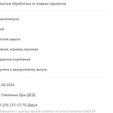
ностью обработана от кожных паразитов
сантиметров
ий
откая шерсть
ивная, игривая, ласковая
шанное кормление
учена к двухразовому выгулу
1.06.2026
 Спасенных Душ (ДСД)
5 (29) 155-13-70, Дарья
обращении к куратору просьба ссылаться на каталог животных EGIDA.BY