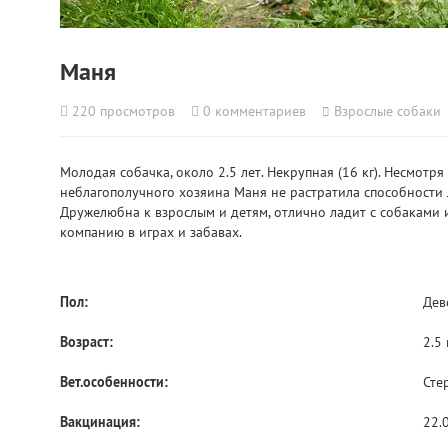
Маня
220
просмотров
0
комментариев
Взрослые собаки
Молодая собачка, около 2.5 лет. Некрупная (16 кг). Несмотр
неблагополучного хозяина Маня не растратила способности л
Дружелюбна к взрослым и детям, отлично ладит с собаками и
компанию в играх и забавах.
Пол:
Дев
Возраст:
2.5
Вет.особенности:
Сте
Вакцинация:
22.