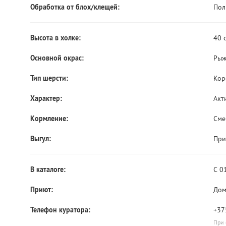
Обработка от блох/клещей:
Пол
Высота в холке:
40 
Основной окрас:
Рыж
Тип шерсти:
Кор
Характер:
Акт
Кормление:
Сме
Выгул:
При
В каталоге:
С 0
Приют:
Дом
Телефон куратора:
+37
При 