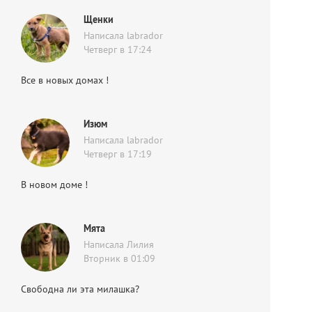
Щенки
Написала labrador
Четверг в 17:24
Все в новых домах !
Изюм
Написала labrador
Четверг в 17:19
В новом доме !
Мята
Написала Лилия
Вторник в 01:09
Свободна ли эта милашка?