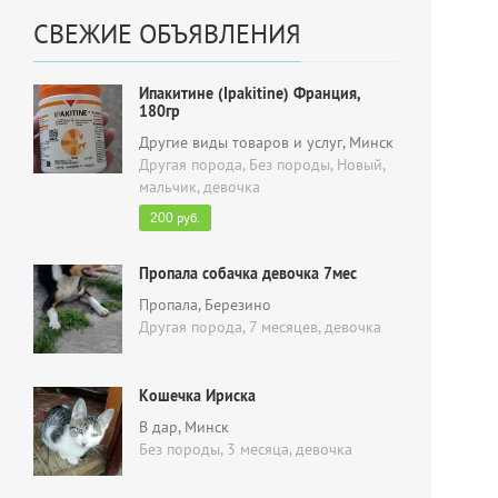
СВЕЖИЕ ОБЪЯВЛЕНИЯ
Ипакитине (Ipakitine) Франция,
180гр
Другие виды товаров и услуг
, Минск
Другая порода, Без породы, Новый,
мальчик, девочка
руб.
200
Пропала собачка девочка 7мес
Пропала
, Березино
Другая порода, 7 месяцев,
девочка
Кошечка Ириска
В дар
, Минск
Без породы, 3 месяца,
девочка